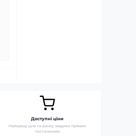
Доступні ціни
Найкращі ціни на ринку завдяки прямим
постачанням