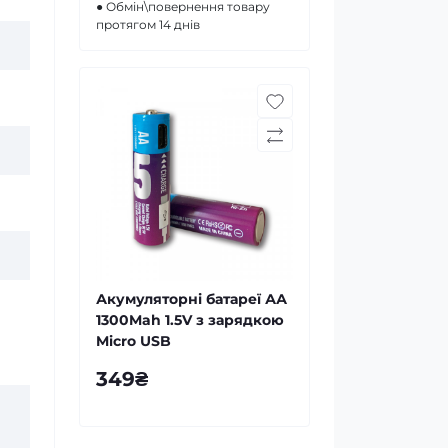
● Обмін\повернення товару
протягом 14 днів
Акумуляторні батареї АА
1300Mah 1.5V з зарядкою
Micro USB
349₴