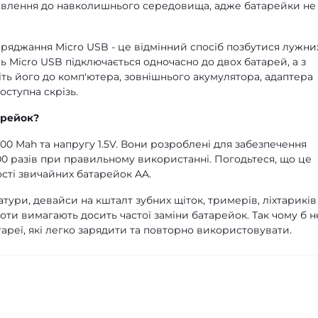
тавлення до навколишнього середовища, адже батарейки не
ряджання Micro USB - це відмінний спосіб позбутися лужни
 Micro USB підключається одночасно до двох батарей, а з
іть його до комп'ютера, зовнішнього акумулятора, адаптера
оступна скрізь.
арейок?
00 Mah та напругу 1.5V. Вони розроблені для забезпечення
00 разів при правильному використанні. Погодьтеся, що це
ості звичайних батарейок AA.
атури, девайси на кшталт зубних щіток, тримерів, ліхтариків
оти вимагають досить частої заміни батарейок. Так чому б н
ареї, які легко зарядити та повторно використовувати.