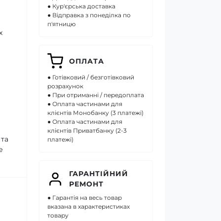
● Кур'єрська доставка
● Відправка з понеділка по
п'ятницю
х
ОПЛАТА
● Готівковий / безготівковий
розрахунок
● При отриманні / передоплата
● Оплата частинами для
клієнтів Монобанку (3 платежі)
● Оплата частинами для
клієнтів Приватбанку (2-3
 та
платежі)
е
ГАРАНТІЙНИЙ
РЕМОНТ
● Гарантія на весь товар
вказана в характеристиках
товару