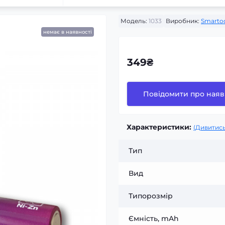
Модель:
1033
Виробник:
Smarto
немає в наявності
349₴
Повідомити про наяв
Характеристики:
(Дивитись
Тип
Вид
Типорозмір
Ємність, mAh