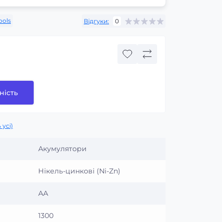
ools
Відгуки:
0
ність
 усі)
Акумулятори
Нікель-цинкові (Ni-Zn)
АА
1300