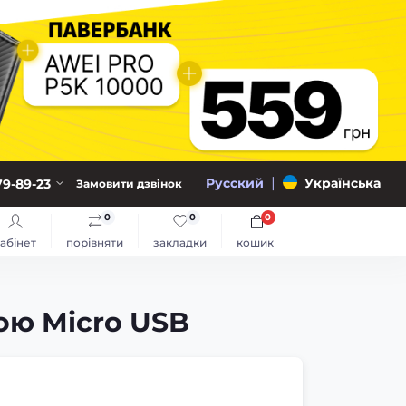
|
Русский
Українська
79-89-23
Замовити дзвінок
0
0
0
абінет
порівняти
закладки
кошик
кою Micro USB