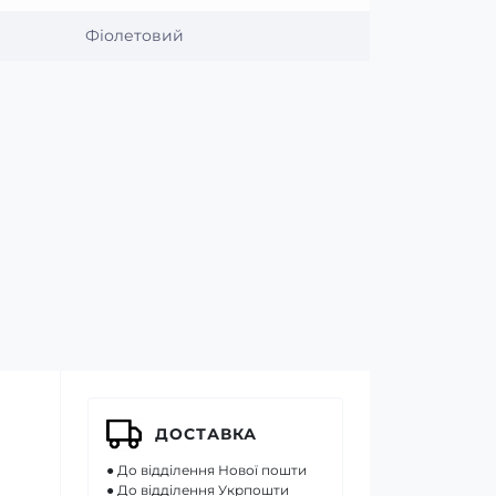
Фіолетовий
ДОСТАВКА
● До відділення Нової пошти
● До відділення Укрпошти