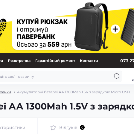
073-2
та
Розстрочка
Гарантійний ремонт
Контакти
к
арейки
Акумуляторні батареї АА 1300Mah 1.5V з зарядкою Micro USB
ї АА 1300Mah 1.5V з заряд
ктеристики
Відгуків
0