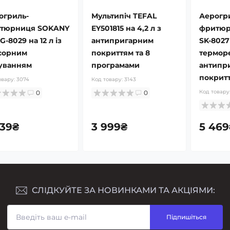
огриль-
Мультипіч TEFAL
Аерогр
тюрниця SOKANY
EY501815 на 4,2 л з
фритюр
G-8029 на 12 л із
антипригарним
SK-8027 
сорним
покриттям та 8
терморе
уванням
програмами
антипр
покрит
овару:
3074
Код товару:
3143
Код товару
0
0
339₴
3 999₴
5 469
СЛІДКУЙТЕ ЗА НОВИНКАМИ ТА АКЦІЯМИ:
Підпишіться