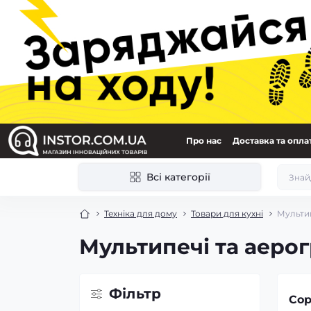
Про нас
Доставка та опла
Всі категорії
Техніка для дому
Товари для кухні
Мультип
Мультипечі та аерог
Фільтр
Сор