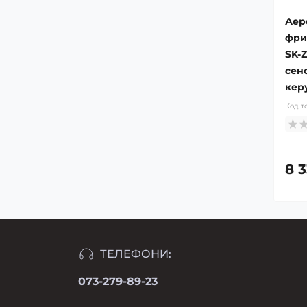
Аер
фри
SK-Z
сен
кер
Код т
8 
ТЕЛЕФОНИ:
073-279-89-23