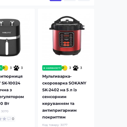
3
3
3
3
і
в наявності
итюрниця
Мультиварка-
 SK-10024
скороварка SOKANY
чна з
SK-2402 на 5 л із
егулятором
сенсорним
00 Вт
керуванням та
антипригарним
:
3070
покриттям
0
Код товару:
3077