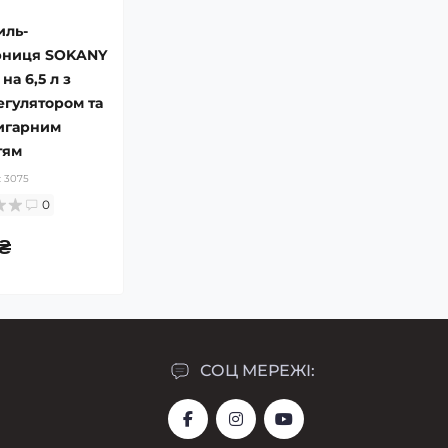
иль-
ниця SOKANY
на 6,5 л з
гулятором та
игарним
тям
:
3075
0
₴
СОЦ МЕРЕЖІ: