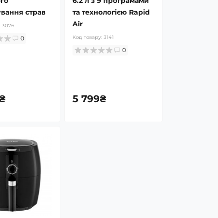
го
6.2 л з 9 програмами
вання страв
та технологією Rapid
Air
:
3076
Код товару:
3141
0
0
3
-17%
Сумка-бананка Mark Ryden
₴
5 799₴
MR7786 водонепроникна з
відділенням для планшета
7.9"
Код товару:
1697
8
1 199₴
999₴