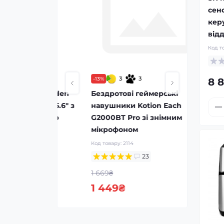
сен
кер
від
Код т
3
3
-13%
-19%
8 
 Mark Ryden
Бездротові геймерські
Рюкзак 
тбука 15.6" з
навушники Kotion Each
Mark Ry
дихаючою
G2000BT Pro зі знімним
замком
мікрофоном
Код товар
Код товару:
2114
23
2 359₴
1 669₴
1 899
1 449₴