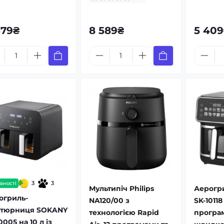
679₴
8 589₴
5 409
3
3
вності
Мультипіч Philips
Аерогр
огриль-
NA120/00 з
SK-10118 
тюрниця SOKANY
технологією Rapid
програ
0005 на 10 л із