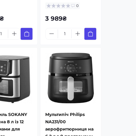
0
₴
3 989₴
иль SOKANY
Мультипіч Philips
на 8 л із 12
NA231/00
мами для
аерофритюрниця на