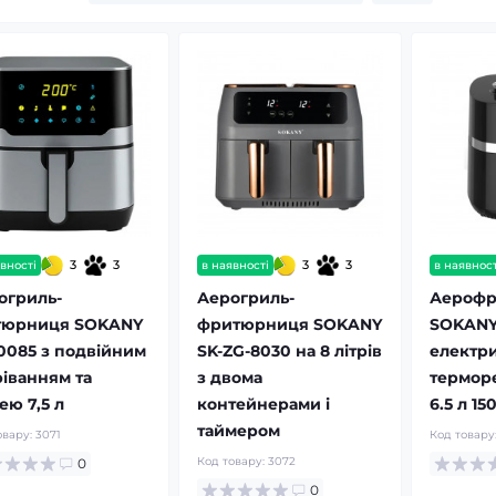
3
3
3
3
вності
в наявності
в наявност
огриль-
Аерогриль-
Аерофр
тюрниця SOKANY
фритюрниця SOKANY
SOKANY
10085 з подвійним
SK-ZG-8030 на 8 літрів
електри
ріванням та
з двома
термор
ею 7,5 л
контейнерами і
6.5 л 15
таймером
овару:
3071
Код товару
Код товару:
3072
0
0