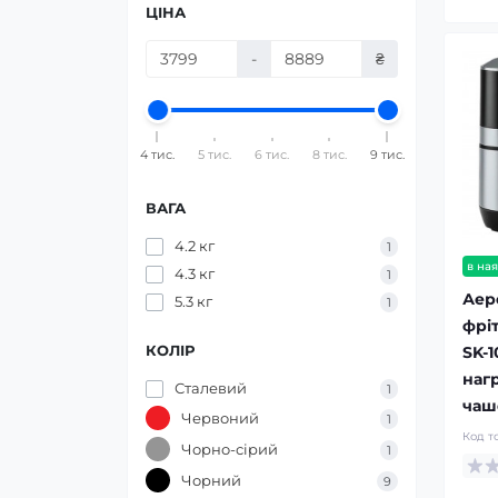
ЦІНА
-
₴
4 тис.
5 тис.
6 тис.
8 тис.
9 тис.
ВАГА
4.2 кг
1
в ная
4.3 кг
1
Аер
5.3 кг
1
фрі
КОЛІР
SK-
наг
Сталевий
1
чаш
Червоний
1
Код т
Чорно-сірий
1
Чорний
9