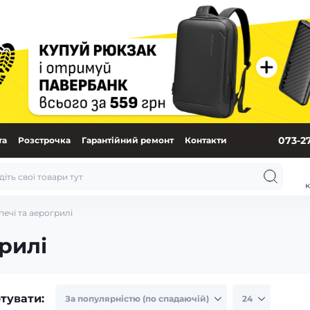
073-2
та
Розстрочка
Гарантійний ремонт
Контакти
к
ечі та аерогрилі
рилі
тувати: