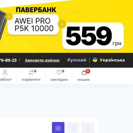
|
Русский
Українська
79-89-23
Замовити дзвінок
0
0
0
абінет
порівняти
закладки
кошик