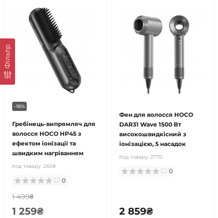
Фільтр
-16%
Фен для волосся HOCO
Гребінець-випрямляч для
DAR31 Wave 1500 Вт
волосся HOCO HP45 з
високошвидкісний з
ефектом іонізації та
іонізацією, 5 насадок
швидким нагріванням
Код товару:
2770
Код товару:
2608
0
0
1 499₴
1 259₴
2 859₴