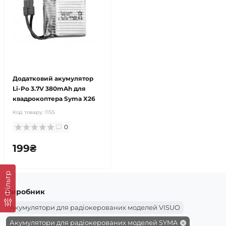
Додатковий акумулятор
Li-Po 3.7V 380mAh для
квадрокоптера Syma X26
Код товару:
1155
0
199₴
Фільтр
Виробник
Акумулятори для радіокерованих моделей VISUO
Акумулятори для радіокерованих моделей SYMA