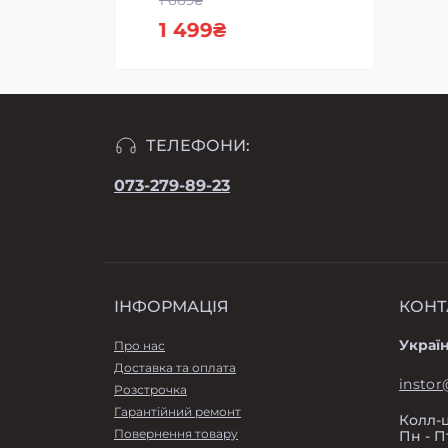
1 669₴
1 899
1 499₴
ТЕЛЕФОНИ:
073-279-89-23
ІНФОРМАЦІЯ
КОНТ
Україн
Про нас
Доставка та оплата
instor
Розстрочка
Гарантійний ремонт
Колл-
Повернення товару
Пн - Пт