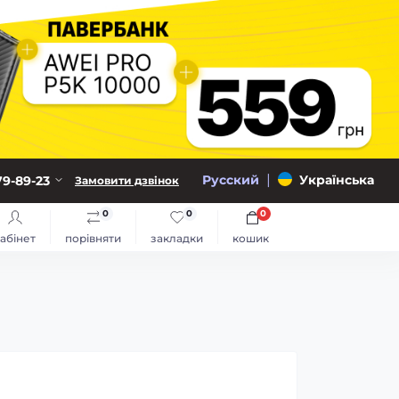
|
Русский
Українська
79-89-23
Замовити дзвінок
0
0
0
абінет
порівняти
закладки
кошик