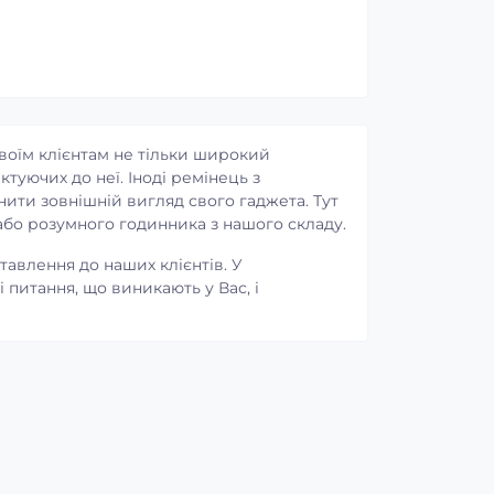
своїм клієнтам не тільки широкий
туючих до неї. Іноді ремінець з
нити зовнішній вигляд свого гаджета. Тут
або розумного годинника з нашого складу.
тавлення до наших клієнтів. У
питання, що виникають у Вас, і
3
-17%
Сумка-бананка Mark Ryden
MR7786 водонепроникна з
відділенням для планшета
7.9"
Код товару:
1697
8