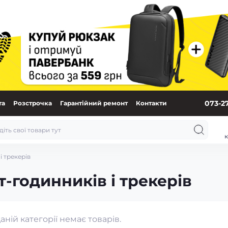
073-2
та
Розстрочка
Гарантійний ремонт
Контакти
к
і трекерів
-годинників і трекерів
даній категорії немає товарів.