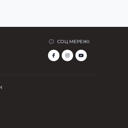
1 199₴
999₴
СОЦ МЕРЕЖІ:
И