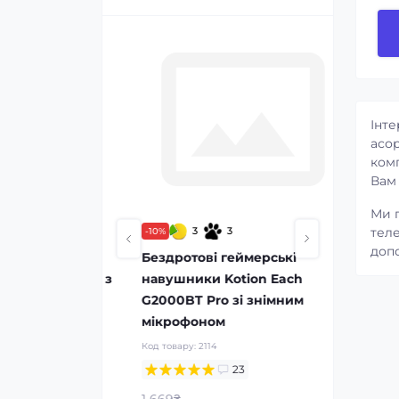
Інте
асор
комп
Вам
Ми г
теле
3
3
-10%
-19%
допо
 Mark Ryden
Бездротові геймерські
Рюкзак 
тбука 15.6" з
навушники Kotion Each
Mark Ry
дихаючою
G2000BT Pro зі знімним
замком
мікрофоном
Код товар
Код товару:
2114
23
2 359₴