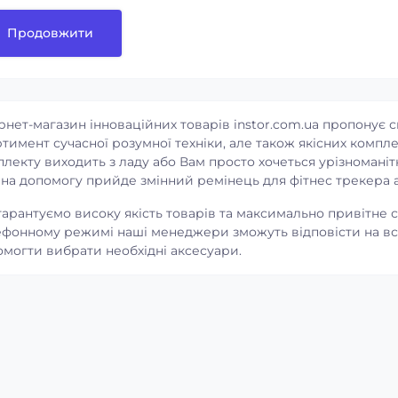
Продовжити
рнет-магазин інноваційних товарів instor.com.ua пропонує 
тимент сучасної розумної техніки, але також якісних комплек
лекту виходить з ладу або Вам просто хочеться урізноманіт
 на допомогу прийде змінний ремінець для фітнес трекера 
арантуємо високу якість товарів та максимально привітне с
фонному режимі наші менеджери зможуть відповісти на всі 
3
3
3
3
-2%
могти вибрати необхідні аксесуари.
для ноутбука 15.6”
Рюкзак для ноутбука 15.6"
den 9116 із кодовим
Mark Ryden MR9008 з USB-
 та USB-портом
портом
у:
2112
Код товару:
1698
4
9
1 899₴