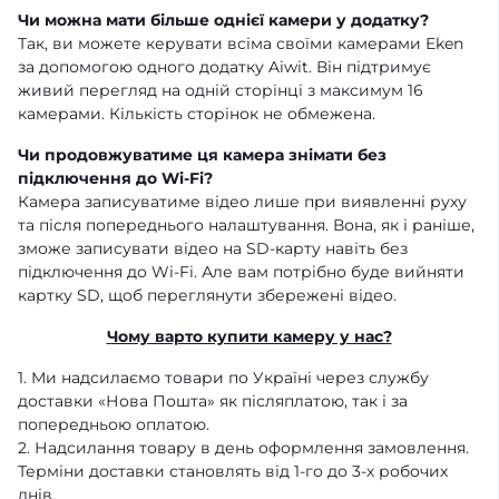
Чи можна мати більше однієї камери у додатку?
Так, ви можете керувати всіма своїми камерами Eken
за допомогою одного додатку Aiwit. Він підтримує
живий перегляд на одній сторінці з максимум 16
камерами. Кількість сторінок не обмежена.
Чи продовжуватиме ця камера знімати без
підключення до Wi-Fi?
Камера записуватиме відео лише при виявленні руху
та після попереднього налаштування. Вона, як і раніше,
зможе записувати відео на SD-карту навіть без
підключення до Wi-Fi. Але вам потрібно буде вийняти
картку SD, щоб переглянути збережені відео.
Чому варто купити камеру у нас?
1. Ми надсилаємо товари по Україні через службу
доставки «Нова Пошта» як післяплатою, так і за
попередньою оплатою.
2. Надсилання товару в день оформлення замовлення.
Терміни доставки становлять від 1-го до 3-х робочих
днів.