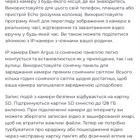
через камеру з будь-якого місця, де ви знаходитесь.
Використовуйте для цього свій телефон, планшета або
пристрій Echo (розумна колонка). Використовуйте
програму Aiwit для перегляду зображення з камери в
реальному часі, відтворення та завантаження відео
вручну у будь-який час. Ви також можете поділитися
зйомкою з IP-камери з членами вашої родини.
IP камера Eken Argus із сонячною панеллю легко
монтується та встановлюється як у приміщенні, так і на
вулиці. Використовуйте сонячну панель для
заряджання камери прямим сонячним світлом. Всього
кілька годин сонячного світла щодня достатньо, щоб
ваша камера залишалася зарядженою цілодобово.
Запис подій з камери безпеки відбувається на картку
SD. Підтримуються картки SD ємністю до 128 ГБ
включно. При підключенні камери до Інтернету ви
можете зберігати записані відео в зашифрованій хмарі,
щоб не втратити важливі файли. Тепер не потрібно
турбуватися про крадіжку або пошкодження відео
через несправну картку пам'яті або фізичний вплив на