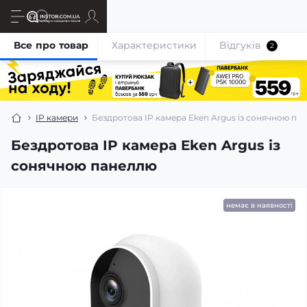
Все про товар
Характеристики
Відгуків
2
IP камери
Бездротова IP камера Eken Argus із сонячною па
Бездротова IP камера Eken Argus із
сонячною панеллю
немає в наявності