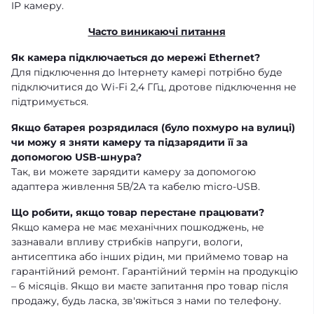
IP камеру.
Часто виникаючі питання
Як камера підключаеться до мережі Ethernet?
Для підключення до Інтернету камері потрібно буде
підключитися до Wi-Fi 2,4 ГГц, дротове підключення не
підтримується.
Якщо батарея розрядилася (було похмуро на вулиці)
чи можу я зняти камеру та підзарядити її за
допомогою USB-шнура?
Так, ви можете зарядити камеру за допомогою
адаптера живлення 5В/2А та кабелю micro-USB.
Що робити, якщо товар перестане працювати?
Якщо камера не має механічних пошкоджень, не
зазнавали впливу стрибків напруги, вологи,
антисептика або інших рідин, ми приймемо товар на
гарантійний ремонт. Гарантійний термін на продукцію
– 6 місяців. Якщо ви маєте запитання про товар після
продажу, будь ласка, зв'яжіться з нами по телефону.