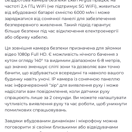
Бездротова камера безпеки Eken Argus працює на
частоті 2,4 ГГц WiFi (не підтримує 5G WiFi), живиться
від вбудованої батареї ємністю 6000 мАч і може
заряджатися від сонячної панелі для забезпечення
безперервного живлення. Такий підхід гарантує
більше безпеки під час відключення електроенергії
або обриву кабелю.
Ця зовнішня камера безпеки призначена для зйомки
відео 1080p Full HD. Є можливість нічного бачення з
кутом огляду 140° та видимим діапазоном 6-8 метрів,
що значно зменшує сліпі зони та дозволяє вам точно
бачити, що відбувається всередині та навколо вашого
будинку навіть уночі. IP камера із сонячною панеллю
має інфрачервоний "зір" для виявлення руху і може
надіслати вам повідомлення, коли датчики руху
спрацюють лише за 2 секунди. Ви можете налаштувати
чутливість виявлення руху та час роботи, щоб уникнути
помилкових спрацьовувань.
Завдяки вбудованим динамікам і мікрофону можна
поговорити зі своїми близькими або відвідувачами