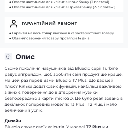
● Оплата частинами для клієнтів Монобанку (3 платежі)
● Оплата частинами для клієнтів Приватбанку (2-3 платежі)
ГАРАНТІЙНИЙ РЕМОНТ
● Гарантія на весь товар вказана в характеристиках товару
● Обмін\повернення товару протягом 14 днів
Опис
Сьоме покоління навушників від Bluedio серії Turbine
радує апгрейдом, щоб зробити свій продукт ще краще.
На цей раз перед Вами Bluedio T7 Plus. Що дає цей
плюс? Кілька додаткових функцій, найбільш важливою
з яких є повернення до відтворення музики
безпосередньо з карти microSD. Це було реалізовано в
декількох попередніх моделях T3 Plus і T2 Plus, і мало
величезний успіх.
Дизайн
Bluedio слухає своїх клієнтів. У моделі
T7 Plus
ми