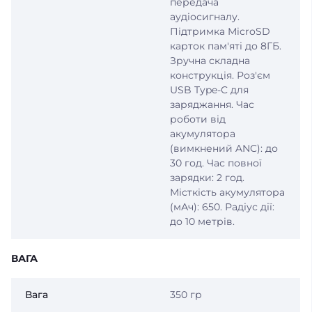
передача
аудіосигналу.
Підтримка MicroSD
карток пам'яті до 8ГБ.
Зручна складна
конструкція. Роз'єм
USB Type-C для
заряджання. Час
роботи від
акумулятора
(вимкнений ANC): до
30 год. Час повної
зарядки: 2 год.
Місткість акумулятора
(мАч): 650. Радіус дії:
до 10 метрів.
ВАГА
Вага
350 гр