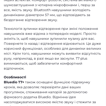
шумозаглушення з чотирма мікрофонами і, перш за
все, якість звуку. Bluetooth навушники володіють
динаміками діаметром 57 мм, що відповідають за
бездоганне відтворення звуку.
Технологія зупинки відтворення при зміні положення
навушників вже відома з попередніх моделі. Просто
зніміть їх, щоб навушники зупинили музику для вас.
Повернете їх назад і відтворення відновиться. Це дуже
корисний функціонал, особливо для динаміки великих
міст. Крім того, навушники можуть виявити відсутність
руху, наприклад, в разі якщо ви заснули. T7 plus
вимикаються, щоб забезпечити комфортний
відпочинок.
Особливості
Bluedio T7+
також оснащені функцією підрахунку
кроків, яка дозволяє перевіряти дані ваших
прогулянок, споживання калорій за допомогою
фірмового додатка Bluedio. Відмінна ідея
насолоджуватися високою якістю звуку і стежити за