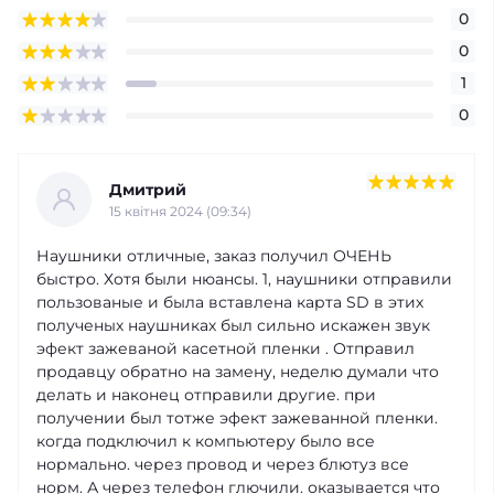
0
0
1
0
Дмитрий
15 квітня 2024 (09:34)
Наушники отличные, заказ получил ОЧЕНЬ
быстро. Хотя были нюансы. 1, наушники отправили
пользованые и была вставлена карта SD в этих
полученых наушниках был сильно искажен звук
эфект зажеваной касетной пленки . Отправил
продавцу обратно на замену, неделю думали что
делать и наконец отправили другие. при
получении был тотже эфект зажеванной пленки.
когда подключил к компьютеру было все
нормально. через провод и через блютуз все
норм. А через телефон глючили. оказывается что