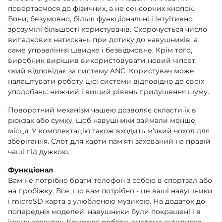
повертаємося до фізичних, а не сенсорних кнопок.
Вони, безумовно, більш функціональні і інтуїтивно
зрозумілі більшості користувачів. Скорочується число
випадкових натискань при дотику до навушників, а
саме управління швидке і безвідмовне. Крім того,
виробник вирішив використовувати новий чіпсет,
який відповідає за систему ANC. Користувач може
налаштувати роботу цієї системи відповідно до своїх
уподобань: нижчий і вищий рівень придушення шуму.
Поворотний механізм чашею дозволяє скласти їх в
рюкзак або сумку, щоб навушники займали менше
місця. У комплектацію також входить м'який чохол для
зберігання. Слот для карти пам'яті захований на правій
чаші під дужкою.
Функціонал
Вам не потрібно брати телефон з собою в спортзал або
на пробіжку. Все, що вам потрібно - це ваші навушники
і microSD карта з улюбленою музикою. На додаток до
попередніх моделей, навушники були покращені і в
інших аспектах. Комфорт роботи, система активного