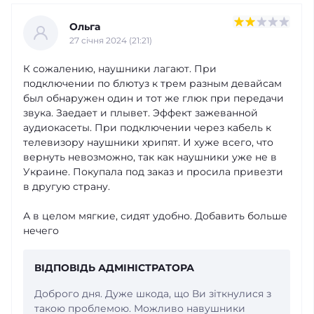
Ольга
27 cічня 2024 (21:21)
К сожалению, наушники лагают. При
подключении по блютуз к трем разным девайсам
был обнаружен один и тот же глюк при передачи
звука. Заедает и плывет. Эффект зажеванной
аудиокасеты. При подключении через кабель к
телевизору наушники хрипят. И хуже всего, что
вернуть невозможно, так как наушники уже не в
Украине. Покупала под заказ и просила привезти
в другую страну.
А в целом мягкие, сидят удобно. Добавить больше
нечего
ВІДПОВІДЬ АДМІНІСТРАТОРА
Доброго дня. Дуже шкода, що Ви зіткнулися з
такою проблемою. Можливо навушники