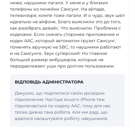
ниже, наушники лагали. У меня и у близких
телефоны из линейки Самсунг. На айпаде,
телевизоре, компе тоже лагали. И о чудо, звук шёл
идеально на айфоне. Благо выяснили это до того,
как разобрать девайс. Что выяснили. Проблема с
кодеками. Если скачать сторонее приложение и
кодек ААС, который автоматом грузит Самсунг,
поменять вручную на SBC, то наушники работают
и на Самсунге. Звук суперский! Но главное
большой размер амбушюров, которые не
передавливают уши при долгом пользовании.
ВІДПОВІДЬ АДМІНІСТРАТОРА
Дякуємо, що поділилися своїм досвідом
підключення. Частіше всього iPhone теж
підключається по кодеку AAC, тому для нас
трохи дивна така робота. Але ми раді, що
вдалося налаштувати роботу навушників.