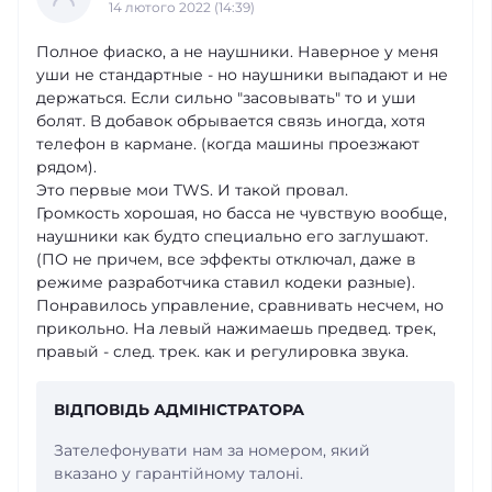
14 лютого 2022 (14:39)
Полное фиаско, а не наушники. Наверное у меня
уши не стандартные - но наушники выпадают и не
держаться. Если сильно "засовывать" то и уши
болят. В добавок обрывается связь иногда, хотя
телефон в кармане. (когда машины проезжают
рядом).
Это первые мои TWS. И такой провал.
Громкость хорошая, но басса не чувствую вообще,
наушники как будто специально его заглушают.
(ПО не причем, все эффекты отключал, даже в
режиме разработчика ставил кодеки разные).
Понравилось управление, сравнивать несчем, но
прикольно. На левый нажимаешь предвед. трек,
правый - след. трек. как и регулировка звука.
ВІДПОВІДЬ АДМІНІСТРАТОРА
Зателефонувати нам за номером, який
вказано у гарантійному талоні.