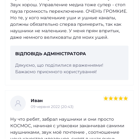
Звук хорош. Управление медиа тоже супер - стоп
пауза громкость переключение. ОЧЕНЬ ГРОМКИЕ.
Но те, у кого маленькие уши и ушные каналы,
должны обязательно сперва примерить, так как
наушники не маленькие. У меня прям впритык,
даже немного великоваты для моих ушей.
ВІДПОВІДЬ АДМІНІСТРАТОРА
Дякуємо, що поділилися враженнями!
Бажаємо приємного користування!
Иван
09 червня 2022 (20:43)
Ну что ребят, забрал наушники и они просто
КОСМОС, начиная с упаковки заканчивая самими
наушниками, звук моё почтение , соотношение
цена качество идеальное, сидят в ушах очень