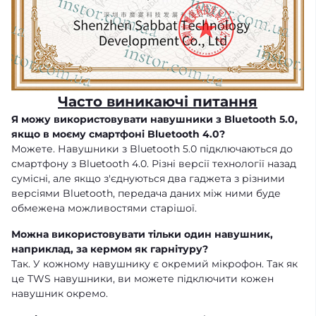
Часто виникаючі питання
Я можу використовувати навушники з Bluetooth 5.0,
якщо в моєму смартфоні Bluetooth 4.0?
Можете. Навушники з Bluetooth 5.0 підключаються до
смартфону з Bluetooth 4.0. Різні версії технології назад
сумісні, але якщо з'єднуються два гаджета з різними
версіями Bluetooth, передача даних між ними буде
обмежена можливостями старішої.
Можна використовувати тільки один навушник,
наприклад, за кермом як гарнітуру?
Так. У кожному навушнику є окремий мікрофон. Так як
це TWS навушники, ви можете підключити кожен
навушник окремо.