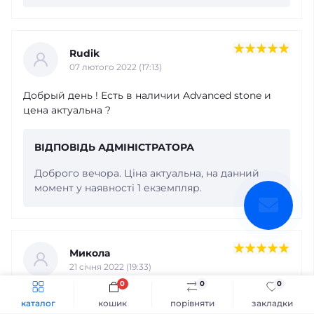
Rudik
07 лютого 2022 (17:13)
Добрый день ! Есть в наличии Advanced stone и
цена актуальна ?
ВІДПОВІДЬ АДМІНІСТРАТОРА
Доброго вечора. Ціна актуальна, на данний
момент у наявності 1 екземпляр.
Микола
21 cічня 2022 (19:33)
0
0
0
Магазин заслуговує на відмінну оцінку. Після того
каталог
кошик
порівняти
закладки
як залишив заявку покупки навушників, пройшло