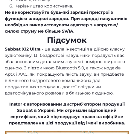
Керівництво користувача.
Не використовуйте будь-які зарядні пристрої з
функцією швидкої зарядки. При зарядці навушників
необхідно використовувати адаптер з напругою/
силою струму не більше 5V/1A.
Підсумок
Sabbat X12 Ultra
- це вдала інвестиція в дійсно класну
аудіотехніку. Ці бездротові навушники порадують вас
збалансованим детальним звуком і помірно широкою
сценою. З підтримкою Bluetooth 5.0, а також кодеків
AptX і AAC, які покращують якість звуку, ви придбаєте
відмінного бездротового компаньйона для
продуктивних тренувань, довгої поїздки чи
довгоочікуваного розмови з близькою людиною.
Instor є авторизованим дистриб'ютором продукції
Sabbat в Україні. Ми отримали відповідний
сертифікат, який підтверджує право на офіційне
представлення цієї продукції від імені виробника.