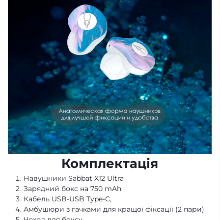
Комплектація
Навушники Sabbat X12 Ultra
Зарядний бокс на 750 mAh
Кабель USB-USB Type-C,
Амбушюри з гачками для кращої фіксації (2 пари)
Чохол для боксу