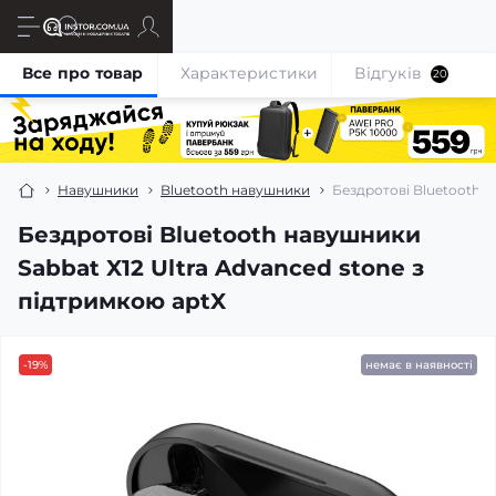
Все про товар
Характеристики
Відгуків
20
Навушники
Bluetooth навушники
Бездротові Bluetooth н
Бездротові Bluetooth навушники
Sabbat X12 Ultra Advanced stone з
підтримкою aptX
-19%
немає в наявності