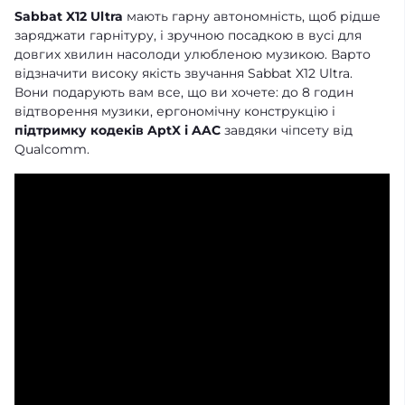
Sabbat X12 Ultra
мають гарну автономність, щоб рідше
заряджати гарнітуру, і зручною посадкою в вусі для
довгих хвилин насолоди улюбленою музикою. Варто
відзначити високу якість звучання Sabbat X12 Ultra.
Вони подарують вам все, що ви хочете: до 8 годин
відтворення музики, ергономічну конструкцію і
підтримку кодеків AptX і AAC
завдяки чіпсету від
Qualcomm.