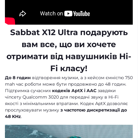
Sabbat X12 Ultra подарують
вам все, що ви хочете
отримати від навушників Hi-
Fi класу!
До 8 годин
відтворення музики, а з кейсом ємністю 750
mah час роботи може бути продовжено до 48 годин.
Підтримка сучасних
кодеків
AptX і AAC
завдяки
чіпсету Qualcomm 3020 для передачі звуку в Hi-Fi
якості з мінімальними втратами. Кодек AptX дозволяє
прослуховувати музику
з частотою дискретизації до
48 KHz
.