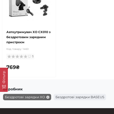
Автоутримувач XO CX010 з
бездротовим зарядним
пристроєм
Код товару:
1460
1
769₴
Фільтр
Виробник
Бездротові зарядки XO
Бездротові зарядки BASEUS