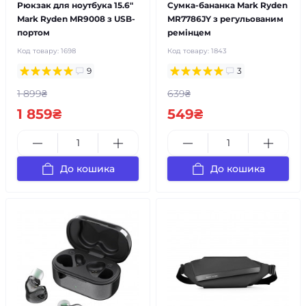
Рюкзак для ноутбука 15.6"
Сумка-бананка Mark Ryden
Mark Ryden MR9008 з USB-
MR7786JY з регульованим
портом
ремінцем
Код товару:
1698
Код товару:
1843
9
3
1 899₴
639₴
1 859₴
549₴
До кошика
До кошика