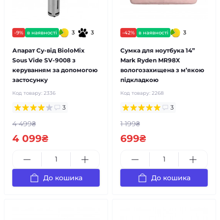
3
3
3
-9%
в наявності
-42%
в наявності
Апарат Су-від BioloMix
Сумка для ноутбука 14”
Sous Vide SV-9008 з
Mark Ryden MR98X
керуванням за допомогою
вологозахищена з м’якою
застосунку
підкладкою
Код товару:
2336
Код товару:
2268
3
3
4 499₴
1 199₴
4 099₴
699₴
До кошика
До кошика