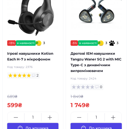
3
3
3
-13%
в наявності
-5%
в наявності
Ігрові навушники Kotion
Дротові IEM навушники
Each H-7 з мікрофоном
Tangzu Waner SG 2 with MIC
Type-C з динамічним
Код товару:
2376
випромінювачем
2
Код товару:
2424
0
689₴
1 849₴
599₴
1 749₴
До кошика
До кошика