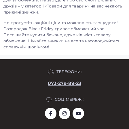
друзів – у категорії «Товари для тварин» на вас чекають
приємні знижки.
Не пропустіть акційні ціни та можливість заощадити!
Розпродаж Black Friday триває обмежений час.
Поспішайте купити бажане, адже кількість товару
обмежена! Шукайте знижки на все та насолоджуйтесь
справжнім шопінгом!
ТЕЛЕФОНИ:
073-279-89-23
СОЦ МЕРЕЖІ: