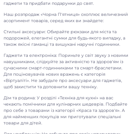
гаджети та придбати подарунки до свят.
Наш розпродаж «Чорна П'ятниця» охоплює величезний
асортимент товарів, серед яких ви знайдете:
Стильні аксесуари: Обирайте рюкзаки для міста та
подорожей, елегантні сумки для будь-якого випадку, а
також якісні гаманці та вишукані наручні годинники.
Гаджети та електроніка: Пориньте у світ звуку з новими
навушниками, слідкуйте за активністю та здоров'ям із
сучасними смарт-годинниками та смарт-браслетами.
Для поціновувачів нових вражень є категорія
«Віртуаліті». Не забудьте про аксесуари для гаджетів,
щоб захистити та доповнити вашу техніку.
Дім та родина: У розділі «Техніка для кухні» на вас
чекають помічники для кулінарних шедеврів. Подбайте
про себе з товарами із категорії «Краса та здоров'я». А
для найменших покупців ми приготували спеціальні
товари для дітей.
Для улюбленців: Не забудьте про своїх чотирилапих