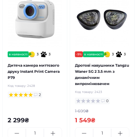
3
3
3
3
в наявності
-9%
в наявності
Дитяча камера миттєвого
Дротові навушники Tangzu
друку Instant Print Camera
Waner SG 2 3.5 mm з
P79
динамічним
випромінювачем
Код товару:
2428
Код товару:
2423
2
0
1 699₴
2 299₴
1 549₴