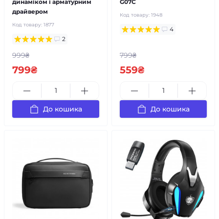
динаміком і арматурним
G07C
драйвером
Код товару:
1948
Код товару:
1877
4
2
999₴
799₴
799₴
559₴
До кошика
До кошика