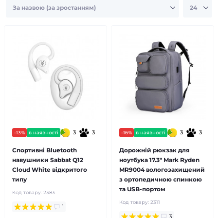
3
3
3
3
-13%
в наявності
-16%
в наявності
Спортивні Bluetooth
Дорожній рюкзак для
навушники Sabbat Q12
ноутбука 17.3" Mark Ryden
Cloud White відкритого
MR9004 вологозахищений
типу
з ортопедичною спинкою
та USB-портом
Код товару:
2383
Код товару:
2311
1
3