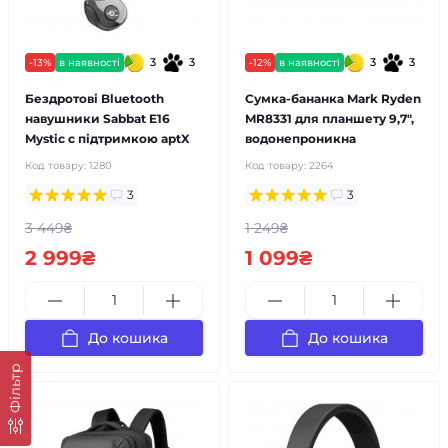
3
3
3
3
-13%
в наявності
-12%
в наявності
Бездротові Bluetooth
Сумка-бананка Mark Ryden
навушники Sabbat E16
MR8331 для планшету 9,7",
Mystic c підтримкою aptX
водонепроникна
Код товару:
1280
Код товару:
2264
3
3
3 449₴
1 249₴
2 999₴
1 099₴
До кошика
До кошика
Фільтр