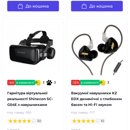
До кошика
До кошика
3
3
3
-4%
в наявності
-12%
в наявності
Гарнітура віртуальної
Вакуумні навушники KZ
реальності Shinecon SC-
EDX динамічні з глибоким
G04E з навушниками
басом та Hi-Fi звуком
Код товару:
930
Код товару:
1117
30
10