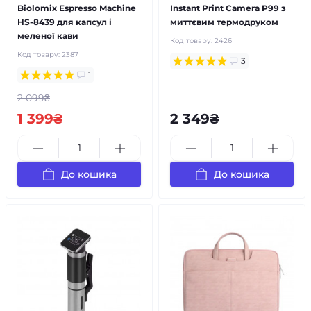
Biolomix Espresso Machine
Instant Print Camera P99 з
HS-8439 для капсул і
миттєвим термодруком
меленої кави
Код товару:
2426
Код товару:
2387
3
1
2 099₴
1 399₴
2 349₴
До кошика
До кошика