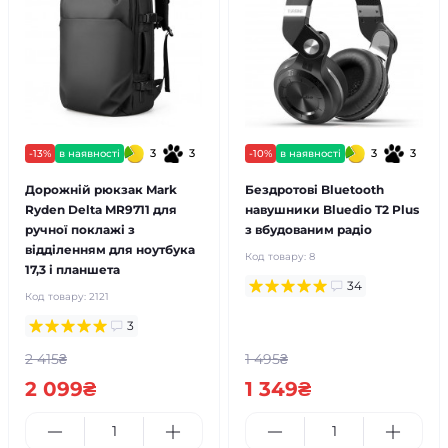
3
3
3
3
-13%
в наявності
-10%
в наявності
Дорожній рюкзак Mark
Бездротові Bluetooth
Ryden Delta MR9711 для
навушники Bluedio T2 Plus
ручної поклажі з
з вбудованим радіо
відділенням для ноутбука
Код товару:
8
17,3 і планшета
34
Код товару:
2121
3
2 415₴
1 495₴
2 099₴
1 349₴