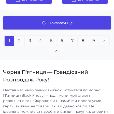
Показати ще
1
2
3
4
5
6
7
8
9
>
>|
Чорна П'ятниця — Грандіозний
Розпродаж Року!
Настав час найбільших знижок! Готуйтеся до Чорної
П'ятниці (Black Friday) – події, коли мрії стають
реальністю за найкращими цінами! Ми пропонуємо
гарячі знижки на товари, які ви давно хотіли. Це
ідеальна можливість зробити вигідні покупки, оновити