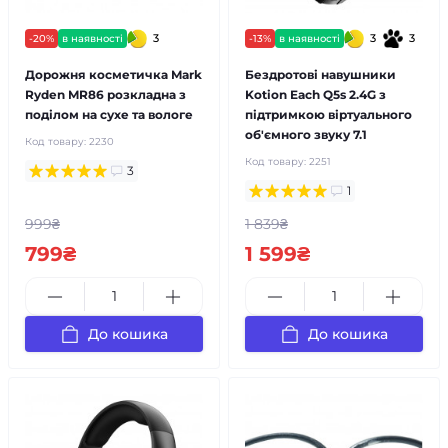
3
3
3
-20%
в наявності
-13%
в наявності
Дорожня косметичка Mark
Бездротові навушники
Ryden MR86 розкладна з
Kotion Each Q5s 2.4G з
поділом на сухе та вологе
підтримкою віртуального
об'ємного звуку 7.1
Код товару:
2230
Код товару:
2251
3
1
999₴
1 839₴
799₴
1 599₴
До кошика
До кошика