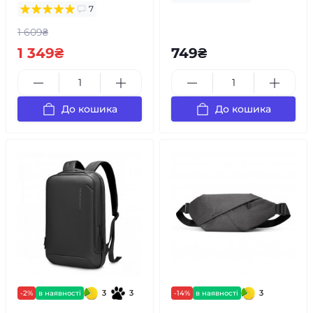
7
1 609₴
1 349₴
749₴
До кошика
До кошика
3
3
3
-2%
в наявності
-14%
в наявності