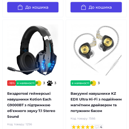
До кошика
До кошика
3
3
3
-16%
в наявності
в наявності
Бездротові геймерські
Вакуумні навушники KZ
навушники Kotion Each
EDX Ultra Hi-Fi з подвійним
G9000BT з підтримкою
магнітним драйвером та
об'ємного звуку 7.1 Stereo
потужним басом
Sound
Код товару:
1566
Код товару:
1256
4