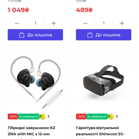
1 095₴
555₴
1 049₴
489₴
До кошика
До кошика
3
3
-20%
в наявності
-30%
в наявності
Гібридні навушники KZ
Гарнітура віртуальної
ZNA with MIC з 12-мм
реальності Shinecon SC-