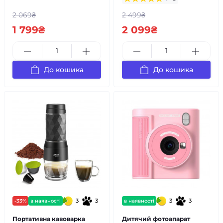
2 069₴
2 499₴
1 799₴
2 099₴
До кошика
До кошика
3
3
3
3
-33%
в наявності
в наявності
Портативна кавоварка
Дитячий фотоапарат