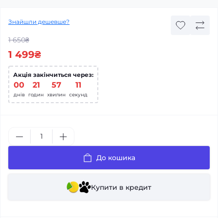
Знайшли дешевше?
1 650₴
1 499₴
Акція закінчиться через:
00
:
21
:
57
:
11
днів
годин
хвилин
секунд
До кошика
Купити в кредит