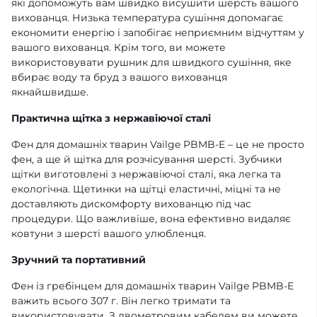
які допоможуть вам швидко висушити шерсть вашого
вихованця. Низька температура сушіння допомагає
економити енергію і запобігає неприємним відчуттям у
вашого вихованця. Крім того, ви можете
використовувати рушник для швидкого сушіння, яке
вбирає воду та бруд з вашого вихованця
якнайшвидше.
Практична щітка з нержавіючої сталі
Фен для домашніх тварин Vailge PBMB-E – це не просто
фен, а ще й щітка для розчісування шерсті. Зубчики
щітки виготовлені з нержавіючої сталі, яка легка та
екологічна. Щетинки на щітці еластичні, міцні та не
доставляють дискомфорту вихованцю під час
процедури. Що важливіше, вона ефективно видаляє
ковтуни з шерсті вашого улюбленця.
Зручний та портативний
Фен із гребінцем для домашніх тварин Vailge PBMB-E
важить всього 307 г. Він легко тримати та
використовувати. З двометровим кабелем ви можете