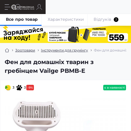
Все про товар
Характеристики
Відгуків
3
Зоотовари
Інструменти для грумінгу
Фен для домашніх т
Фен для домашніх тварин з
гребінцем Vailge PBMB-E
3
3
-9%
є в наявності