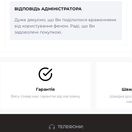
ВІДПОВІДЬ АДМІНІСТРАТОРА
Дуже дякуємо, що Ви поділилися враженнями
від користування феном. Раді, що Ви
задоволені покупкою.
Гарантія
Шви
Весь товар має гарантію від магазину
Швидка дост
на
ТЕЛЕФОНИ: