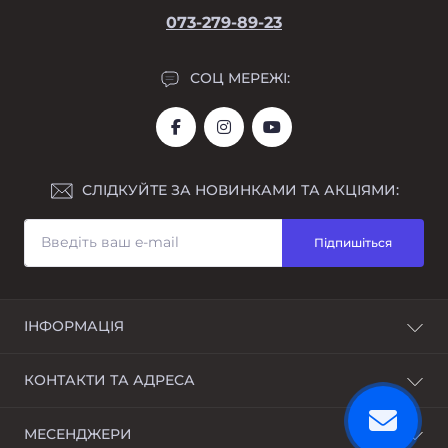
073-279-89-23
СОЦ МЕРЕЖІ:
СЛІДКУЙТЕ ЗА НОВИНКАМИ ТА АКЦІЯМИ:
Підпишіться
ІНФОРМАЦІЯ
Про нас
КОНТАКТИ ТА АДРЕСА
Доставка та оплата
Розстрочка
Україна, м. Дніпро, Дніпропетровська область
МЕСЕНДЖЕРИ
Гарантійний ремонт