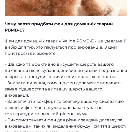
Чому варто придбати фен для домашніх тварин
PBMB-E?
Фен для домашніх тварин Vailge PBMB-E - це ідеальний
вибір для тих, хто піклується про вихованців. З цим
пристроєм ви зможете:
- Швидко та ефективно висушити шерсть вашого
вихованця після купання, знизивши ризик подразнення
шкіри та простуди, спричинених вологою шерстю.
- Знизити линяння, тому що фен допомагає видаляти
зайве підшерстя та випавшу шерсть вашого
вихованця.
- Забезпечити комфорт та безпеку вашому вихованцю,
оскільки фен має регульовані налаштування
температури та низький рівень шуму.
- Використовувати фен для різних завдань догляду за
вихованцем, таких як видалення бруду і сміття з шерсті