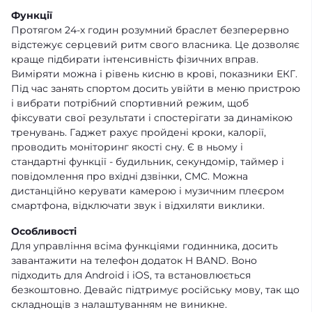
Функції
Протягом 24-х годин розумний браслет безперервно
відстежує серцевий ритм свого власника. Це дозволяє
краще підбирати інтенсивність фізичних вправ.
Виміряти можна і рівень кисню в крові, показники ЕКГ.
Під час занять спортом досить увійти в меню пристрою
і вибрати потрібний спортивний режим, щоб
фіксувати свої результати і спостерігати за динамікою
тренувань. Гаджет рахує пройдені кроки, калорії,
проводить моніторинг якості сну. Є в ньому і
стандартні функції - будильник, секундомір, таймер і
повідомлення про вхідні дзвінки, СМС. Можна
дистанційно керувати камерою і музичним плеєром
смартфона, відключати звук і відхиляти виклики.
Особливості
Для управління всіма функціями годинника, досить
завантажити на телефон додаток H BAND. Воно
підходить для Android і iOS, та встановлюється
безкоштовно. Девайс підтримує російську мову, так що
складнощів з налаштуванням не виникне.