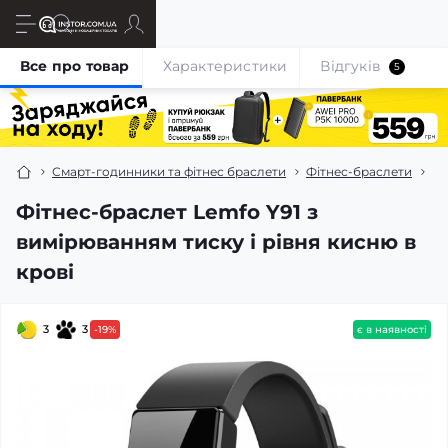
Все про товар
Характеристики
Відгуків
5
Смарт-годинники та фітнес браслети
Фітнес-браслети
Фі
Фітнес-браслет Lemfo Y91 з
вимірюванням тиску і рівня кисню в
крові
3
3
-19%
є в наявності