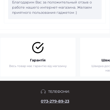
Благодарим Вас за положительный отзыв о
работе нашего интернет-магазина. Желаем
приятного пользования гаджетом :)
Гарантія
Шви
Весь товар має гарантію від магазину
Швидка дост
на
ТЕЛЕФОНИ:
073-279-89-23