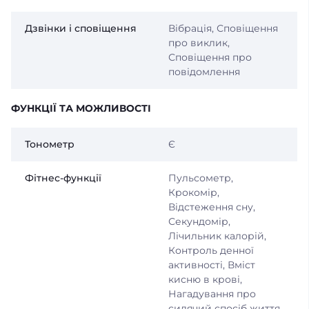
Дзвінки і сповіщення
Вібрація, Сповіщення
про виклик,
Сповіщення про
повідомлення
ФУНКЦІЇ ТА МОЖЛИВОСТІ
Тонометр
Є
Фітнес-функції
Пульсометр,
Крокомір,
Відстеження сну,
Секундомір,
Лічильник калорій,
Контроль денної
активності, Вміст
кисню в крові,
Нагадування про
сидячий спосіб життя