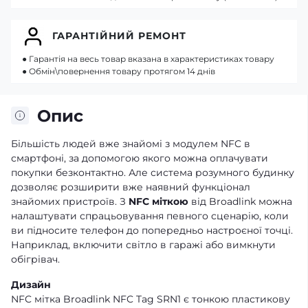
ГАРАНТІЙНИЙ РЕМОНТ
● Гарантія на весь товар вказана в характеристиках товару
● Обмін\повернення товару протягом 14 днів
Опис
Більшість людей вже знайомі з модулем NFC в
смартфоні, за допомогою якого можна оплачувати
покупки безконтактно. Але система розумного будинку
дозволяє розширити вже наявний функціонал
знайомих пристроїв. З
NFC міткою
від Broadlink можна
налаштувати спрацьовування певного сценарію, коли
ви підносите телефон до попередньо настроєної точці.
Наприклад, включити світло в гаражі або вимкнути
обігрівач.
Дизайн
NFC мітка Broadlink NFC Tag SRN1 є тонкою пластикову