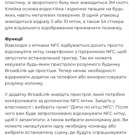
пластину, зі зворотного боку якої знаходиться 3М скотч.
Клейка основа водостійка і відмінно працює на будь-
яких, навіть металевих поверхнях. В одній упаковці
знаходиться відразу 5 або 10 міток, а також 54 стікера
для візуального відображення призначити позначку.
Функції
Взаємодія з мітками NFC відбувається досить просто:
відскануйте мітку смартфоном з підтримкою NFC, щоб
запустити встановлений тригер. Так ви можете
керувати будь-яким пристроєм розумного будинку
BroadLink ще простіше. Тепер немає необхідності
відкривати додаток на телефоні або використовувати
розумну колонку.
У додатку BroadLink знайдіть пристрій, який потрібно
контролювати за допомогою NFC мітки. Зайдіть у
властивості і виберіть пункт "Діяти по мітці NFC". Після
чого вам буде запропоновано відсканувати NFC мітку,
щоб її запам'ятати, а також вибрати виконувану дію. Ви
можете налаштувати одну необхідну команду або
вибрати встановлену сцену, де будуть спрацьовувати