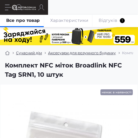
Все про товар
Характеристики
Відгуків
1
Сучасний дім
Аксесуари для розумного будинку
Комплек
Комплект NFC міток Broadlink NFC
Tag SRN1, 10 штук
немає в наявності