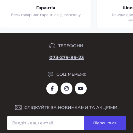
Гарантія
Шви
Весь товар має гарантію від магазину
Швидка дост
на
ТЕЛЕФОНИ:
073-279-89-23
СОЦ МЕРЕЖІ:
СЛІДКУЙТЕ ЗА НОВИНКАМИ ТА АКЦІЯМИ:
Підпишіться