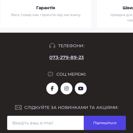
Гарантія
Шви
Весь товар має гарантію від магазину
Швидка дост
на
ТЕЛЕФОНИ:
073-279-89-23
СОЦ МЕРЕЖІ:
СЛІДКУЙТЕ ЗА НОВИНКАМИ ТА АКЦІЯМИ:
Підпишіться