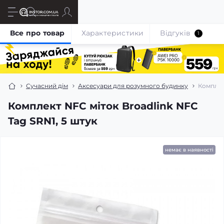
Все про товар
Характеристики
Відгуків
1
Сучасний дім
Аксесуари для розумного будинку
Комплек
Комплект NFC міток Broadlink NFC
Tag SRN1, 5 штук
немає в наявності