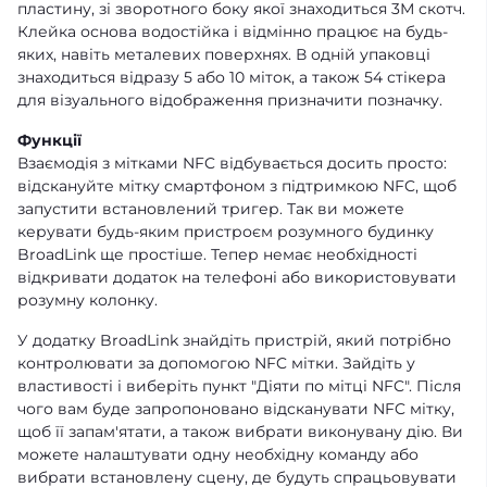
пластину, зі зворотного боку якої знаходиться 3М скотч.
Клейка основа водостійка і відмінно працює на будь-
яких, навіть металевих поверхнях. В одній упаковці
знаходиться відразу 5 або 10 міток, а також 54 стікера
для візуального відображення призначити позначку.
Функції
Взаємодія з мітками NFC відбувається досить просто:
відскануйте мітку смартфоном з підтримкою NFC, щоб
запустити встановлений тригер. Так ви можете
керувати будь-яким пристроєм розумного будинку
BroadLink ще простіше. Тепер немає необхідності
відкривати додаток на телефоні або використовувати
розумну колонку.
У додатку BroadLink знайдіть пристрій, який потрібно
контролювати за допомогою NFC мітки. Зайдіть у
властивості і виберіть пункт "Діяти по мітці NFC". Після
чого вам буде запропоновано відсканувати NFC мітку,
щоб її запам'ятати, а також вибрати виконувану дію. Ви
можете налаштувати одну необхідну команду або
вибрати встановлену сцену, де будуть спрацьовувати