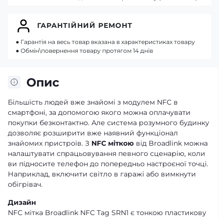
ГАРАНТІЙНИЙ РЕМОНТ
● Гарантія на весь товар вказана в характеристиках товару
● Обмін\повернення товару протягом 14 днів
Опис
Більшість людей вже знайомі з модулем NFC в
смартфоні, за допомогою якого можна оплачувати
покупки безконтактно. Але система розумного будинку
дозволяє розширити вже наявний функціонал
знайомих пристроїв. З
NFC міткою
від Broadlink можна
налаштувати спрацьовування певного сценарію, коли
ви підносите телефон до попередньо настроєної точці.
Наприклад, включити світло в гаражі або вимкнути
обігрівач.
Дизайн
NFC мітка Broadlink NFC Tag SRN1 є тонкою пластикову