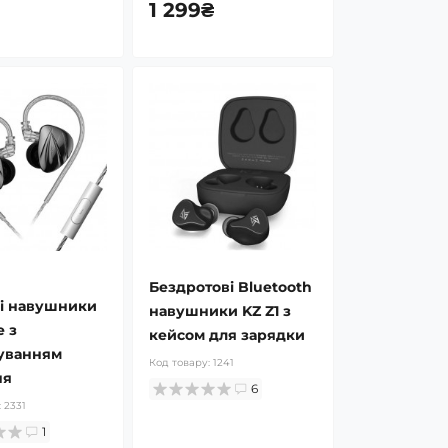
1 299₴
Бездротові Bluetooth
ні навушники
навушники KZ Z1 з
e з
кейсом для зарядки
уванням
Код товару:
1241
ня
6
:
2331
1