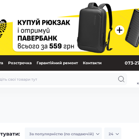
073-2
та
Розстрочка
Гарантійний ремонт
Контакти
к
тувати: