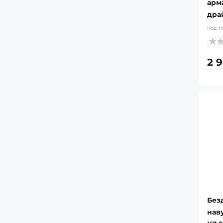
арм
дра
Код т
2 
Без
нав