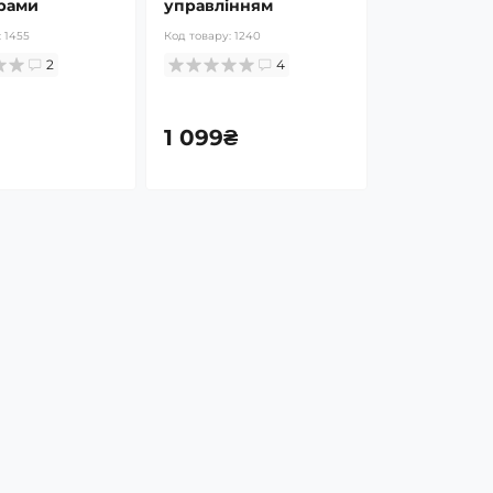
рами
управлінням
:
1455
Код товару:
1240
2
4
1 099₴