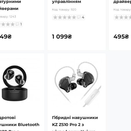
атурними
управлінням
драйве
йверами
Код товару:
920
Код товару
овару:
1243
4
1
949₴
1 099₴
495₴
дротові
Гібридні навушники
ушники Bluetooth
KZ ZS10 Pro 2 з