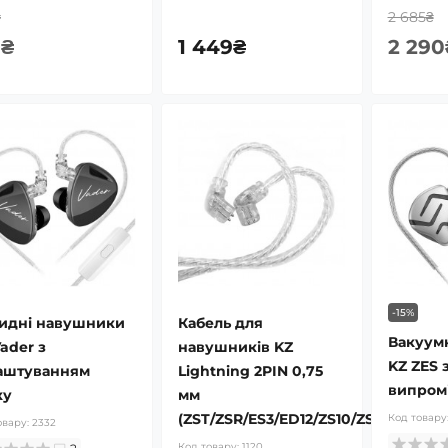
₴
2 685₴
9₴
1 449₴
2 290
-15%
ридні навушники
Кабель для
Вакуум
ader з
навушників KZ
KZ ZES 
аштуванням
Lightning 2PIN 0,75
випром
ку
мм
(ZST/ZSR/ES3/ED12/ZS10/ZSN/AS10/BA
Код товару
овару:
2332
Код товару:
1120