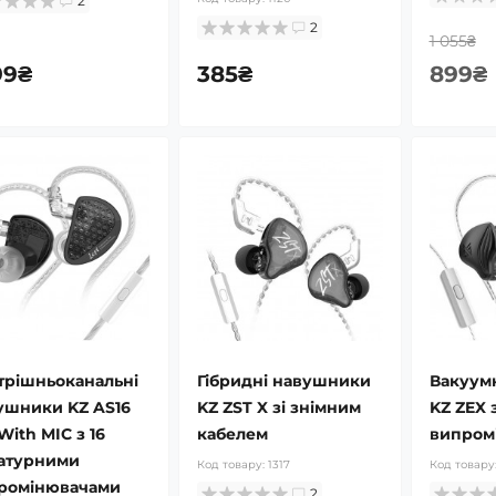
2
2
1 055₴
99₴
385₴
899₴
трішньоканальні
Гібридні навушники
Вакуум
ушники KZ AS16
KZ ZST X зі знімним
KZ ZEX 
With MIC з 16
кабелем
випром
атурними
Код товару:
1317
Код товару
ромінювачами
2