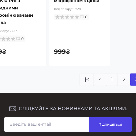
K10 Pro з
мікрофоном Уцінка
ридними
Код товару:
2728
ромінювачами
0
нка
овару:
2727
0
9₴
999₴
|<
<
1
2
СЛІДКУЙТЕ ЗА НОВИНКАМИ ТА АКЦІЯМИ:
Підпишіться