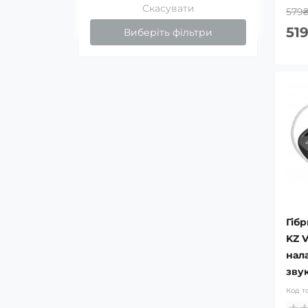
Скасувати
579
51
Виберіть фільтри
Гіб
KZ V
нал
зву
Код т