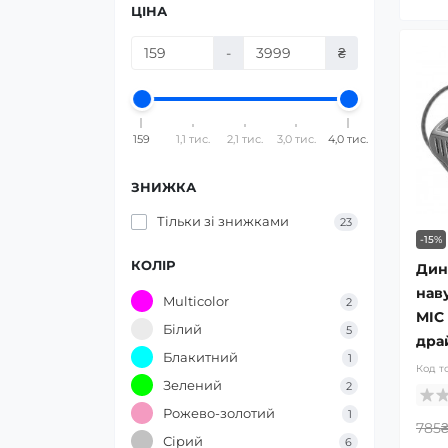
ЦІНА
-
₴
159
1,1 тис.
2,1 тис.
3,0 тис.
4,0 тис.
ЗНИЖКА
Тільки зі знижками
23
-15%
КОЛІР
Дин
нав
Multicolor
2
MIC
Білий
5
дра
Блакитний
1
Код т
Зелений
2
Рожево-золотий
1
785
Сірий
6