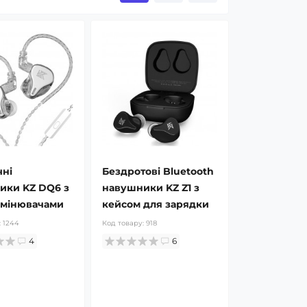
чні
Бездротові Bluetooth
ики KZ DQ6 з
навушники KZ Z1 з
омінювачами
кейсом для зарядки
:
1244
Код товару:
918
4
6