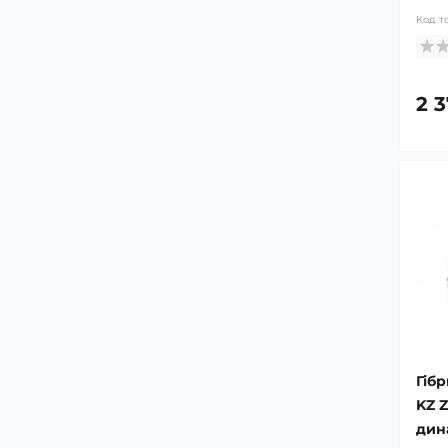
Код т
2 
Гіб
KZ Z
дин