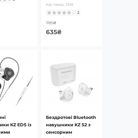
Код товару:
2306
2
785₴
635₴
чні
Бездротові Bluetooth
ки KZ EDS із
навушники KZ S2 з
ними
сенсорним