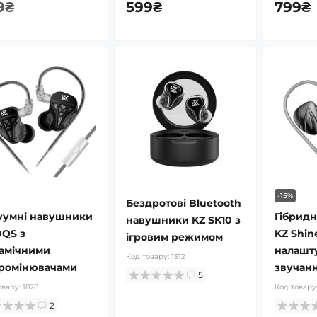
9₴
599₴
799₴
-15%
Бездротові Bluetooth
уумні навушники
Гібрид
навушники KZ SK10 з
DQS з
KZ Shin
ігровим режимом
амічними
налашт
Код товару:
1312
ромінювачами
звучан
5
овару:
1878
Код товару
2