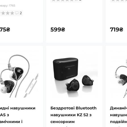
овару:
1765
2
375₴
599₴
719₴
ридні навушники
Бездротові Bluetooth
Динамі
AS з
навушники KZ S2 з
навушни
амічними і
сенсорним
подвій