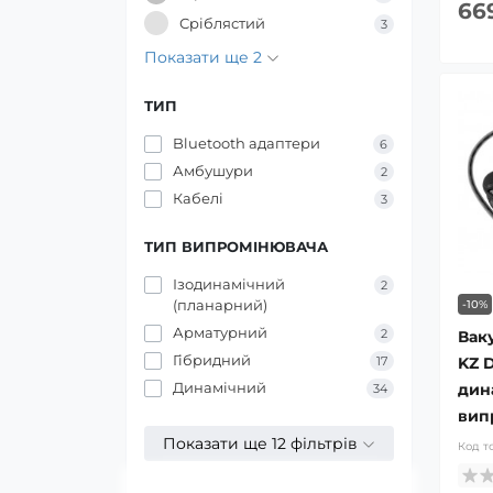
66
Сріблястий
3
Показати ще 2
ТИП
Bluetooth адаптери
6
Амбушури
2
Кабелі
3
ТИП ВИПРОМІНЮВАЧА
Ізодинамічний
2
(планарний)
-10%
Арматурний
2
Вак
Гібридний
KZ 
17
Динамічний
дин
34
вип
Показати ще 12 фільтрів
Код т