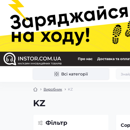
Про нас
Доставка та опла
Всі категорії
Виробник
KZ
KZ
Фільтр
Сор