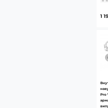
1 1
Вну
нав
Pro 
арм
вип