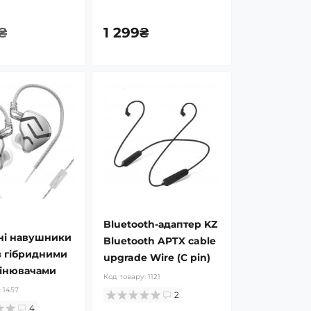
₴
1 299₴
Bluetooth-адаптер KZ
ні навушники
Bluetooth APTX cable
з гібридними
upgrade Wire (C pin)
інювачами
Код товару:
1121
10)
:
1457
2
4