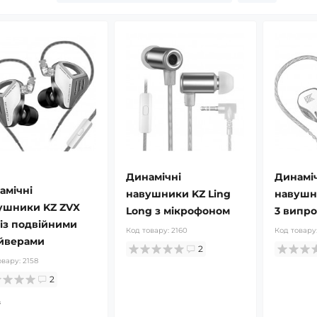
Динамічні
Динамі
амічні
навушники KZ Ling
навушн
ушники KZ ZVX
Long з мікрофоном
3 випр
 із подвійними
Код товару:
2160
Код товару
йверами
2
овару:
2158
2
₴