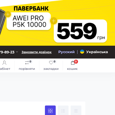
|
Русский
Українська
79-89-23
Замовити дзвінок
0
0
0
абінет
порівняти
закладки
кошик