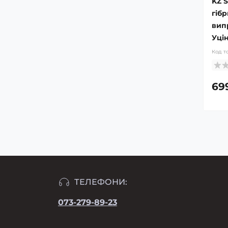
KZ S
гіб
вип
Уці
Код т
69
ТЕЛЕФОНИ:
073-279-89-23