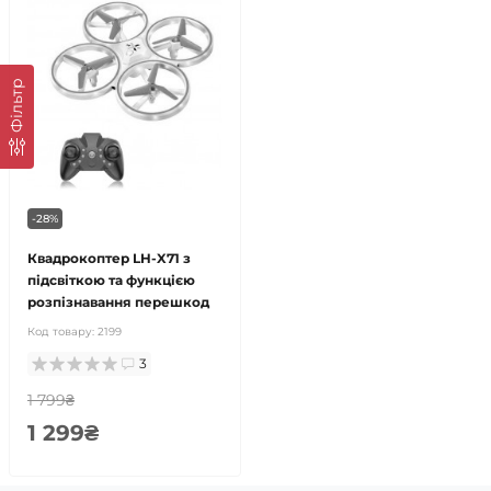
Фільтр
-28%
Квадрокоптер LH-X71 з
підсвіткою та функцією
розпізнавання перешкод
Код товару:
2199
3
1 799₴
1 299₴