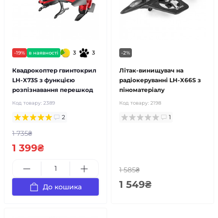
3
3
-19%
в наявності
-2%
Квадрокоптер гвинтокрил
Літак-винищувач на
LH-X73S з функцією
радіокеруванні LH-X66S з
розпізнавання перешкод
піноматеріалу
Код товару:
2389
Код товару:
2198
2
1
1 735₴
1 399₴
1 585₴
1 549₴
До кошика