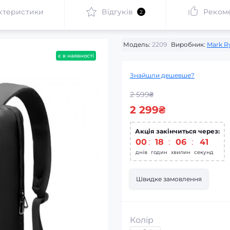
ктеристики
Відгуків
Реком
2
Модель:
2209
Виробник:
Mark R
є в наявності
Знайшли дешевше?
2 599₴
2 299₴
Акція закінчиться через:
00
:
18
:
06
:
40
днів
годин
хвилин
секунд
Швидке замовлення
Колір