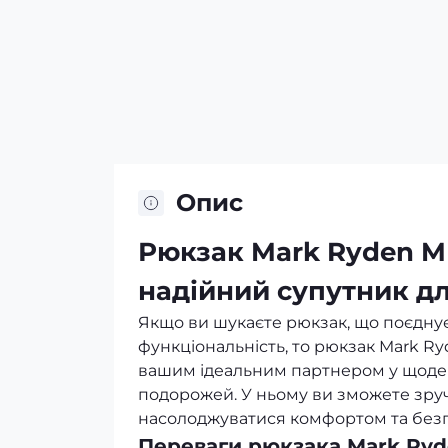
Опис
Рюкзак Mark Ryden MR
надійний супутник дл
Якщо ви шукаєте рюкзак, що поєднує в
функціональність, то рюкзак Mark Ry
вашим ідеальним партнером у щоден
подорожей. У ньому ви зможете зручн
насолоджуватися комфортом та без
Переваги рюкзака Mark Ry