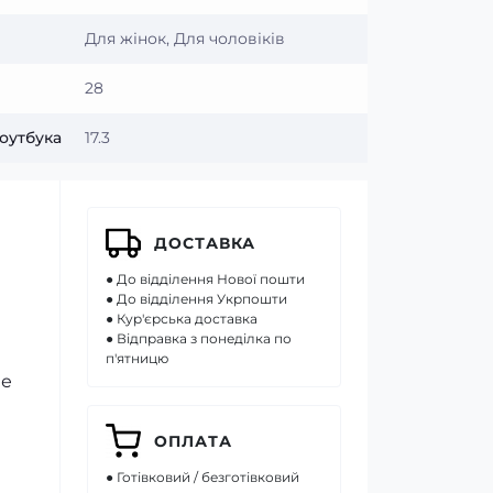
Для жінок, Для чоловіків
28
оутбука
17.3
ДОСТАВКА
● До відділення Нової пошти
● До відділення Укрпошти
● Кур'єрська доставка
● Відправка з понеділка по
п'ятницю
не
ОПЛАТА
● Готівковий / безготівковий