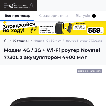
Все про товар
Характеристики
Відгуків
1
4G модеми
Модем 4G / 3G + Wi-Fi роутер Novatel 7730L з а
Модем 4G / 3G + Wi-Fi роутер Novatel
7730L з акумулятором 4400 мАг
немає в наявності