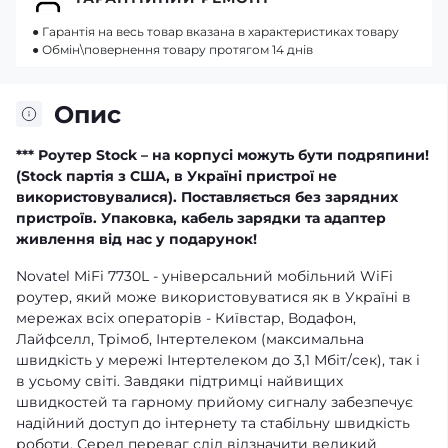
● Гарантія на весь товар вказана в характеристиках товару
● Обмін\повернення товару протягом 14 днів
Опис
*** Роутер Stock – на корпусі можуть бути подряпини!
(Stock партія з США, в Україні пристрої не
використовувалися). Поставляється без зарядних
пристроїв. Упаковка, кабель зарядки та адаптер
живлення від нас у подарунок!
Novatel MiFi 7730L - універсальний мобільний WiFi
роутер, який може використовуватися як в Україні в
мережах всіх операторів - Київстар, Водафон,
Лайфселл, Трімоб, Інтертелеком (максимальна
швидкість у мережі Інтертелеком до 3,1 Мбіт/сек), так і
в усьому світі. Завдяки підтримці найвищих
швидкостей та гарному прийому сигналу забезпечує
надійний доступ до інтернету та стабільну швидкість
роботи. Серед переваг слід відзначити великий