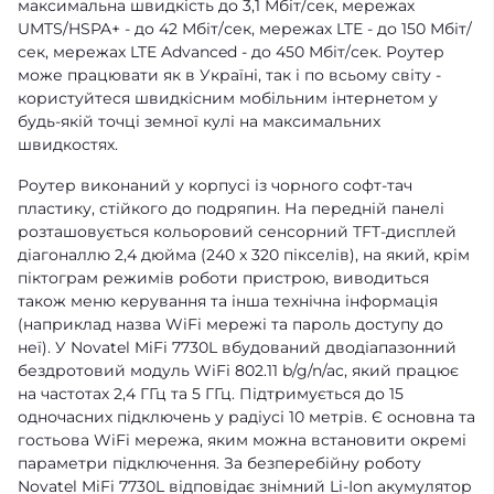
максимальна швидкість до 3,1 Мбіт/сек, мережах
UMTS/HSPA+ - до 42 Мбіт/сек, мережах LTE - до 150 Мбіт/
сек, мережах LTE Advanced - до 450 Мбіт/сек. Роутер
може працювати як в Україні, так і по всьому світу -
користуйтеся швидкісним мобільним інтернетом у
будь-якій точці земної кулі на максимальних
швидкостях.
Роутер виконаний у корпусі із чорного софт-тач
пластику, стійкого до подряпин. На передній панелі
розташовується кольоровий сенсорний TFT-дисплей
діагоналлю 2,4 дюйма (240 x 320 пікселів), на який, крім
піктограм режимів роботи пристрою, виводиться
також меню керування та інша технічна інформація
(наприклад назва WiFi мережі та пароль доступу до
неї). У Novatel MiFi 7730L вбудований дводіапазонний
бездротовий модуль WiFi 802.11 b/g/n/ac, який працює
на частотах 2,4 ГГц та 5 ГГц. Підтримується до 15
одночасних підключень у радіусі 10 метрів. Є основна та
гостьова WiFi мережа, яким можна встановити окремі
параметри підключення. За безперебійну роботу
Novatel MiFi 7730L відповідає знімний Li-Ion акумулятор