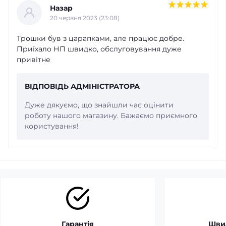
Назар
20 червня 2023 (23:08)
Трошки був з царапками, але працює добре.
Приїхало НП швидко, обслуговування дуже
привітне
ВІДПОВІДЬ АДМІНІСТРАТОРА
Дуже дякуємо, що знайшли час оцінити
роботу нашого магазину. Бажаємо приємного
користування!
Гарантія
Шви