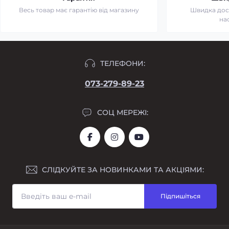
Весь товар має гарантію від магазину
Швидка дост
на
ТЕЛЕФОНИ:
073-279-89-23
СОЦ МЕРЕЖІ:
СЛІДКУЙТЕ ЗА НОВИНКАМИ ТА АКЦІЯМИ:
Підпишіться