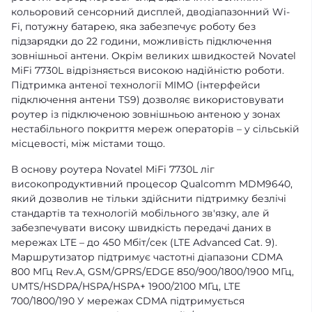
кольоровий сенсорний дисплей, дводіапазонний Wi-
Fi, потужну батарею, яка забезпечує роботу без
підзарядки до 22 години, можливість підключення
зовнішньої антени. Окрім великих швидкостей Novatel
MiFi 7730L відрізняється високою надійністю роботи.
Підтримка антеної технології MIMO (інтерфейси
підключення антени TS9) дозволяє використовувати
роутер із підключеною зовнішньою антеною у зонах
нестабільного покриття мереж операторів – у сільській
місцевості, між містами тощо.
В основу роутера Novatel MiFi 7730L ліг
високопродуктивний процесор Qualcomm MDM9640,
який дозволив не тільки здійснити підтримку безлічі
стандартів та технологій мобільного зв'язку, але й
забезпечувати високу швидкість передачі даних в
мережах LTE – до 450 Мбіт/сек (LTE Advanced Cat. 9).
Маршрутизатор підтримує частотні діапазони CDMA
800 МГц Rev.A, GSM/GPRS/EDGE 850/900/1800/1900 МГц,
UMTS/HSDPA/HSPA/HSPA+ 1900/2100 МГц, LTE
700/1800/190 У мережах CDMA підтримується