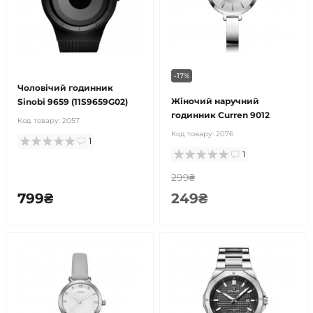
-17%
Чоловічий годинник
Жіночий наручний
Sinobi 9659 (11S9659G02)
годинник Curren 9012
Код товару:
2057
Код товару:
2076
1
1
299₴
799₴
249₴