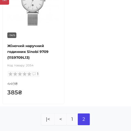
-14%
Жіночий наручний
годинник Sinobi 9709
(11S9709L13)
Код товару:
2054
1
449₴
385₴
|<
<
1
2