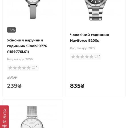
-19%
Чоловічий годинник
Жіночий наручний
Naviforce 9200s
годинник Sinobi 9776
Код товару:
2072
(11S9776L01)
1
Код товару:
2056
1
295₴
239₴
835₴
Фільтр