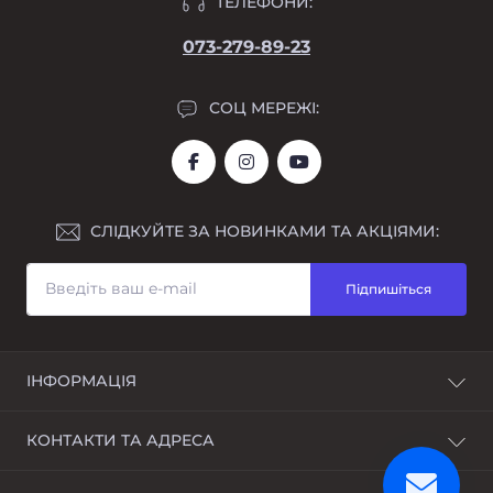
ТЕЛЕФОНИ:
073-279-89-23
СОЦ МЕРЕЖІ:
СЛІДКУЙТЕ ЗА НОВИНКАМИ ТА АКЦІЯМИ:
Підпишіться
ІНФОРМАЦІЯ
Про нас
КОНТАКТИ ТА АДРЕСА
Доставка та оплата
Розстрочка
Україна, м. Дніпро, Дніпропетровська область