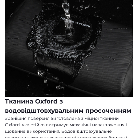
Тканина Oxford з
водовідштовхувальним просоченням
Зовнішня поверхня виготовлена з міцної тканини
Oxford, яка стійко витримує механічні навантаження і
щоденне використання. Водовідштовхувальне
покриття захищає аксесуари від випадкових бризок і