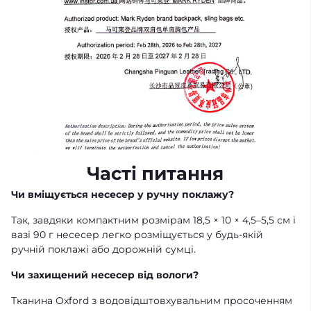
Часті питання
Чи вміщується несесер у ручну поклажу?
Так, завдяки компактним розмірам 18,5 × 10 × 4,5–5,5 см і
вазі 90 г несесер легко розміщується у будь-якій
ручній поклажі або дорожній сумці.
Чи захищений несесер від вологи?
Тканина Oxford з водовідштовхувальним просоченням