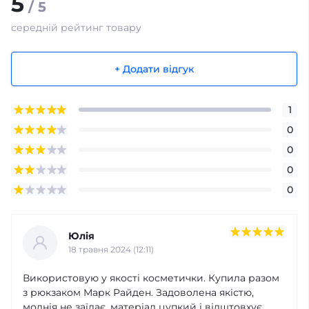
5
/ 5
середній рейтинг товару
+ Додати відгук
1
0
0
0
0
Юлія
18 травня 2024 (12:11)
Використовую у якості косметички. Купила разом
з рюкзаком Марк Райден. Задоволена якістю,
молнія не заїдає, матеріал цупкий і відштовхує