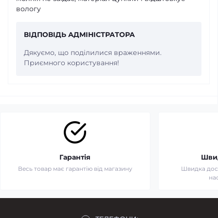
вологу
ВІДПОВІДЬ АДМІНІСТРАТОРА
Дякуємо, що поділилися враженнями.
Приємного користування!
Гарантія
Шви
Весь товар має гарантію від магазину
Швидка дост
на