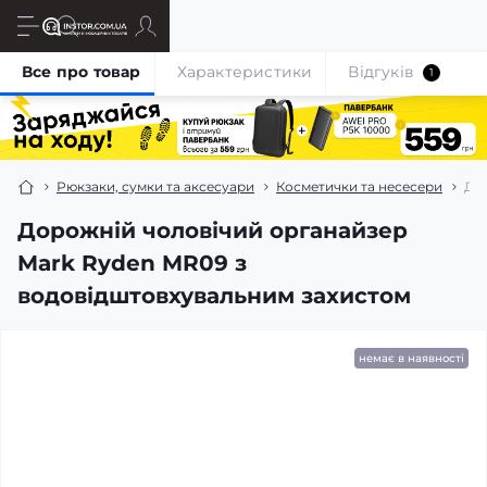
Все про товар
Характеристики
Відгуків
1
Рюкзаки, сумки та аксесуари
Косметички та несесери
Дор
Дорожній чоловічий органайзер
Mark Ryden MR09 з
водовідштовхувальним захистом
немає в наявності