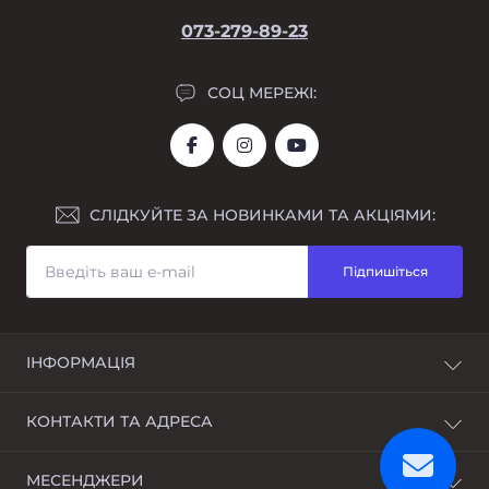
073-279-89-23
СОЦ МЕРЕЖІ:
СЛІДКУЙТЕ ЗА НОВИНКАМИ ТА АКЦІЯМИ:
Підпишіться
ІНФОРМАЦІЯ
Про нас
КОНТАКТИ ТА АДРЕСА
Доставка та оплата
Розстрочка
Україна, м. Дніпро, Дніпропетровська область
МЕСЕНДЖЕРИ
Гарантійний ремонт