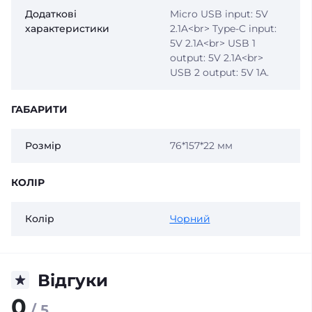
Додаткові
Micro USB input: 5V
характеристики
2.1A<br> Type-C input:
5V 2.1A<br> USB 1
output: 5V 2.1A<br>
USB 2 output: 5V 1A.
ГАБАРИТИ
Розмір
76*157*22 мм
КОЛІР
Колір
Чорний
Відгуки
0
/ 5