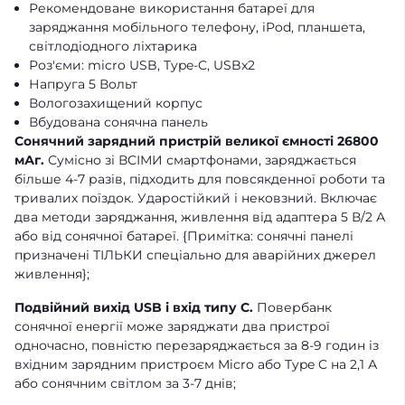
Рекомендоване використання батареї для
заряджання мобільного телефону, iPod, планшета,
світлодіодного ліхтарика
Роз'єми: micro USB, Type-C, USBx2
Напруга 5 Вольт
Вологозахищений корпус
Вбудована сонячна панель
Сонячний зарядний пристрій великої ємності 26800
мАг.
Сумісно зі ВСІМИ смартфонами, заряджається
більше 4-7 разів, підходить для повсякденної роботи та
тривалих поїздок. Ударостійкий і нековзний. Включає
два методи заряджання, живлення від адаптера 5 В/2 А
або від сонячної батареї. {Примітка: сонячні панелі
призначені ТІЛЬКИ спеціально для аварійних джерел
живлення};
Подвійний вихід USB і вхід типу C.
Повербанк
сонячної енергії може заряджати два пристрої
одночасно, повністю перезаряджається за 8-9 годин із
вхідним зарядним пристроєм Micro або Type C на 2,1 А
або сонячним світлом за 3-7 днів;