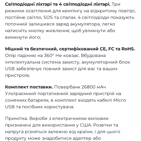
Світлодіодні ліхтарі та 4 світлодіодні ліхтарі.
Три
режими освітлення для кемпінгу на відкритому повітрі,
постійне світло, SOS та спалах. 4 світлодіоди показують
поточний залишився заряд акумулятора, легко
натисніть кнопку живлення, щоб увімкнути або
вимкнути його;
Міцний та безпечний, сертифікований CE, FC та RoHS.
Опір падінню на 360° Не ковзає. Вбудована
інтелектуальна система захисту, акумуляторний блок
USB забезпечує повний захист для вас та ваших
пристроїв;
Комплект поставки.
Повербанк 26800 мАч
Ультраємний портативний зарядний пристрій на
сонячних батареях, в комплект входять кабелі Micro
USB та посібник користувача.
Примітка. Вироби з електричними вилками
призначені для використання у США. Розетки та
напруга різняться залежно від країни, і для цього
продукту може знадобитися адаптер або