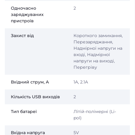
Одночасно
2
заряджуваних
пристроїв
Захист від
Короткого замикання,
Перезаряджання,
Надмірної напруги на
вході, Надмірної
напруги на виході,
Перегріву
Вхідний струм, A
1A, 2.1A
Кількість USB виходів
2
Тип батареї
Літій-полімерні (Li-
pol)
Вхідна напруга
5V