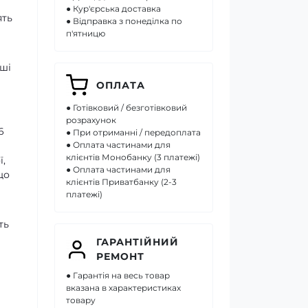
● Кур'єрська доставка
ять
● Відправка з понеділка по
п'ятницю
аші
ОПЛАТА
● Готівковий / безготівковий
розрахунок
6
● При отриманні / передоплата
● Оплата частинами для
клієнтів Монобанку (3 платежі)
ї,
● Оплата частинами для
що
клієнтів Приватбанку (2-3
платежі)
ть
ГАРАНТІЙНИЙ
РЕМОНТ
● Гарантія на весь товар
вказана в характеристиках
товару