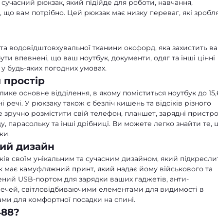
сучасний рюкзак, який підійде для роботи, навчання,
, що вам потрібно. Цей рюкзак має низку переваг, які зробл
 та водовідштовхувальної тканини оксфорд, яка захистить в
бути впевнені, що ваш ноутбук, документи, одяг та інші цінні
у будь-яких погодних умовах.
 простір
ке основне відділення, в якому поміститься ноутбук до 15,
і речі. У рюкзаку також є безліч кишень та відсіків різного
 зручно розмістити свій телефон, планшет, зарядні пристро
у, парасольку та інші дрібниці. Ви можете легко знайти те, 
ки.
ний дизайн
аків своїм унікальним та сучасним дизайном, який підкресли
ак має камуфляжний принт, який надає йому військового та
ний USB-портом для зарядки ваших гаджетів, анти-
речей, світловідбиваючими елементами для видимості в
ми для комфортної посадки на спині.
488?