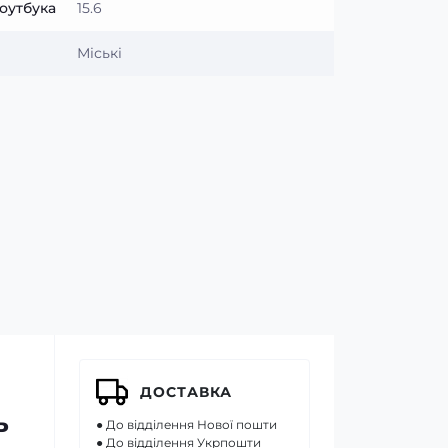
оутбука
15.6
Міські
ДОСТАВКА
ь
● До відділення Нової пошти
● До відділення Укрпошти