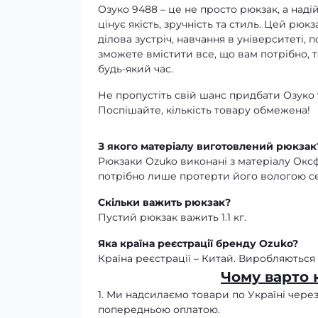
Озуко 9488 – це не просто рюкзак, а наді
цінує якість, зручність та стиль. Цей рюкз
ділова зустріч, навчання в університеті, 
зможете вмістити все, що вам потрібно, т
будь-який час.
Не пропустіть свій шанс придбати Озуко 9
Поспішайте, кількість товару обмежена!
З якого матеріалу виготовлений рюкзак
Рюкзаки Ozuko виконані з матеріалу Окс
потрібно лише протерти його вологою с
Скільки важить рюкзак?
Пустий рюкзак важить 1.1 кг.
Яка країна реєстрації бренду Ozuko?
Країна реєстрації – Китай. Виробляються 
Чому варто 
1. Ми надсилаємо товари по Україні через
попередньою оплатою.