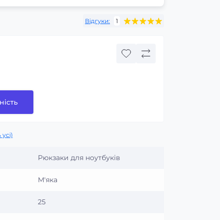
Відгуки:
1
ність
 усі)
Рюкзаки для ноутбуків
М'яка
25