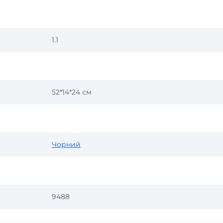
1.1
52*14*24 см
Чорний
9488