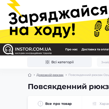
Про нас
Доставка та опла
Всі категорії
Дорожній рюкзак
Повсякденний рюкзак Ozu
Повсякденний рюкз
Все про товар
Хара