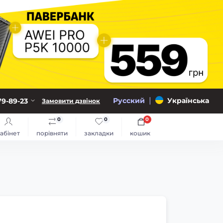
|
Русский
Українська
79-89-23
Замовити дзвінок
0
0
0
абінет
порівняти
закладки
кошик