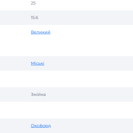
25
15.6
Великий
Міські
Змійка
Оксфорд