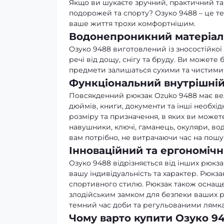
Якщо ви шукаєте зручний, практичний та 
подорожей та спорту? Озуко 9488 – це те
ваше життя трохи комфортнішим.
Водонепроникний матеріал
Озуко 9488 виготовлений із зносостійкої
речі від дощу, снігу та бруду. Ви можете 
предмети залишаться сухими та чистими 
Функціональний внутрішній
Повсякденний рюкзак Ozuko 9488 має вели
дюймів, книги, документи та інші необхідн
розміру та призначення, в яких ви можете
навушники, ключі, гаманець, окуляри, вод
вам потрібно, не витрачаючи час на пошу
Інноваційний та ергономіч
Озуко 9488 відрізняється від інших рюкз
вашу індивідуальність та характер. Рюкз
спортивного стилю. Рюкзак також оснаще
злодійським замком для безпеки ваших 
темний час доби та регульованими лямка
Чому варто купити Озуко 9