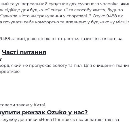
йний та універсальний супутник для сучасного чоловіка, яки
ак підійде для будь-якої ситуації та способу життя, будь то
поїздка за місто чи тренування у спортзалі. З Озуко 9488 ви
а почувати себе комфортно та впевнено у будь-якому місці т
488 за вигідною ціною в інтернет-магазині instor.com.ua.
Часті питання
?
форд, який не пропускає вологу та пил. Для очищення ткани
ерветкою.
товари також у Китаї.
купити рюкзак Ozuko у нас?
 службу доставки «Нова Пошта» як післяплатою, так і за