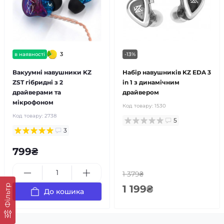
3
в наявності
-13%
Вакуумні навушники KZ
Набір навушників KZ EDA 3
ZST гібридні з 2
in 1 з динамічним
драйверами та
драйвером
мікрофоном
Код товару:
1530
Код товару:
2738
5
3
799₴
1 379₴
Фільтр
1 199₴
До кошика