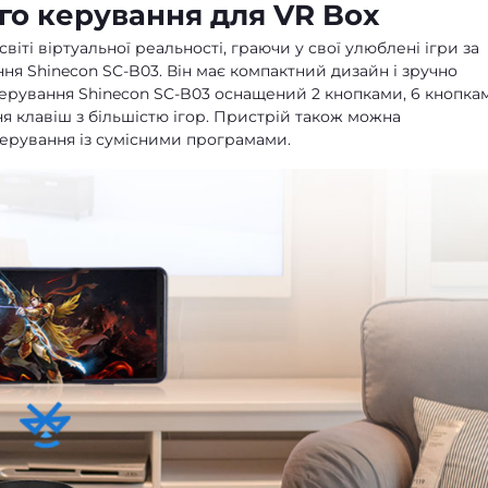
го керування для VR Box
іті віртуальної реальності, граючи у свої улюблені ігри за
я Shinecon SC-B03. Він має компактний дизайн і зручно
 керування Shinecon SC-B03 оснащений 2 кнопками, 6 кнопка
ня клавіш з більшістю ігор. Пристрій також можна
ерування із сумісними програмами.