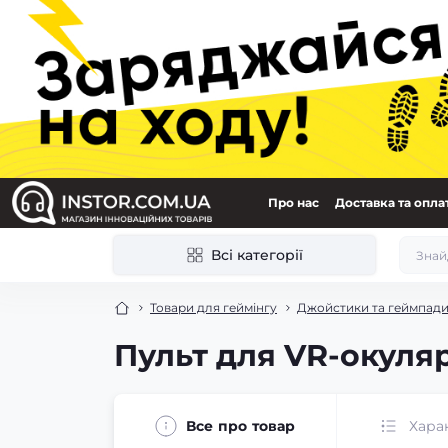
Про нас
Доставка та опла
Всі категорії
Товари для геймінгу
Джойстики та геймпад
Пульт для VR-окуляр
Все про товар
Хара