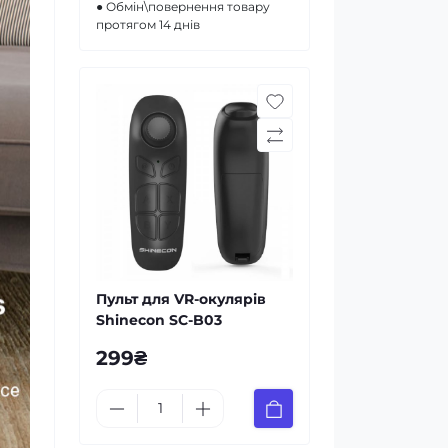
● Обмін\повернення товару
протягом 14 днів
Пульт для VR-окулярів
Shinecon SC-B03
299₴