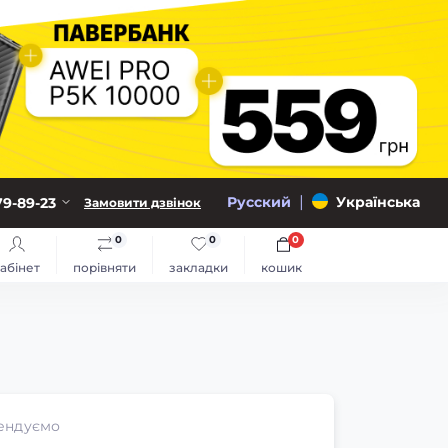
|
Русский
Українська
79-89-23
Замовити дзвінок
0
0
0
абінет
порівняти
закладки
кошик
ендуємо