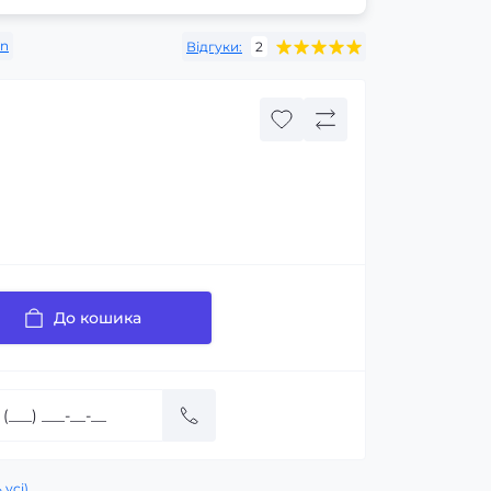
on
Відгуки:
2
До кошика
 усі)