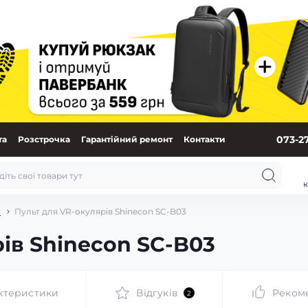
073-2
та
Розстрочка
Гарантійний ремонт
Контакти
к
и
Пульт для VR-окулярів Shinecon SC-B03
ів Shinecon SC-B03
ктеристики
Відгуків
Реком
2