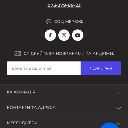
073-279-89-23
СОЦ МЕРЕЖІ:
СЛІДКУЙТЕ ЗА НОВИНКАМИ ТА АКЦІЯМИ:
Підпишіться
ІНФОРМАЦІЯ
Про нас
КОНТАКТИ ТА АДРЕСА
Доставка та оплата
Розстрочка
Україна, м. Дніпро, Дніпропетровська область
МЕСЕНДЖЕРИ
Гарантійний ремонт