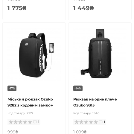
1 775₴
1 449₴
-17%
-14%
Міський рюкзак Ozuko
Рюкзак на одне плече
9282 з кодовим замком
Ozuko 9315
Код товару:
2217
Код товару:
1940
1
1
999₴
1 099₴