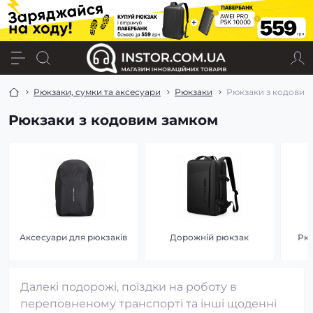
Рюкзаки, сумки та аксесуари
Рюкзаки
Рюкзаки з кодовим
Рюкзаки з кодовим замком
Аксесуари для рюкзаків
Дорожній рюкзак
Рюк
Далекі подорожі, поїздки на роботу в
переповненому транспорті та інші щоденні