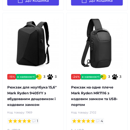
До кошика
До кошика
3
3
3
3
-15%
в наявності
-24%
в наявності
Рюкзак для ноутбука 15,6"
Рюкзак на одне плече
Mark Ryden 9405YY з
Mark Ryden MR7116 з
вбудованим дощовиком і
кодовим замком та USB-
кодовим замком
портом
Код товару:
1969
Код товару:
2102
1
4