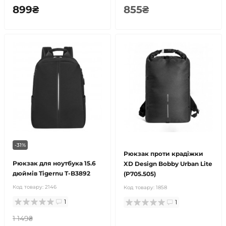
899₴
855₴
-31%
Рюкзак проти крадіжки
Рюкзак для ноутбука 15.6
XD Design Bobby Urban Lite
дюймів Tigernu T-B3892
(P705.505)
Код товару:
2146
Код товару:
1858
1
1
1 149₴