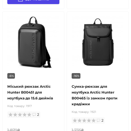
-6%
-16%
Міський рюкзак Arctic
Сумка-рюкзак для
Hunter B00451 для
ноутбука Arctic Hunter
ноутбука до 15.6 дюймів
B00465 із замком проти
крадіжки
Код товару:
1917
Код товару:
1921
2
2
1 879₴
1 735₴