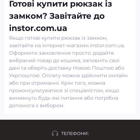
Готові купити рюкзак із
замком? Завітайте до
instor.com.ua
Якщо готові купити рюкзак із замком,
завітайте на інтернет-магазин instor.com.ua.
Оформити замовлення просто: додайте
вибраний товар до кошика, заповніть свої
дані та оберіть доставку Новою Поштою або
Укрпоштою. Оплату можна здійснити онлайн
або при отриманні. Крім того, можна
проконсультуватися зі спеціалістом, якщо
виникнуть будь-які питання або потрібна
допомога з вибором.
ТЕЛЕФОНИ: