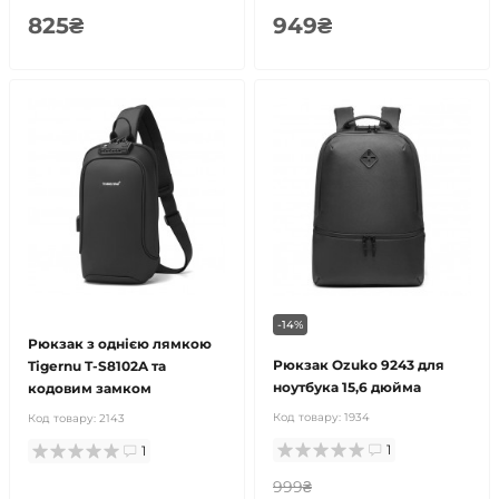
825₴
949₴
-14%
Рюкзак з однією лямкою
Рюкзак Ozuko 9243 для
Tigernu T-S8102A та
ноутбука 15,6 дюйма
кодовим замком
Код товару:
1934
Код товару:
2143
1
1
999₴