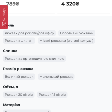
789₴
4 320₴
Фільтр
Стиль
Рюкзак для роботи/для офісу
Спортивні рюкзаки
Рюкзаки шкільні
Міські рюкзаки (в стилі кежуал)
Спинка
Рюкзаки з ортопедичною спинкою
Розмір рюкзака
Великий рюкзак
Маленький рюкзак
Об'єм, л
Рюкзак 20 літрів
Рюкзак 15 літрів
Матеріал