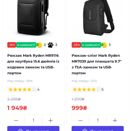
3
3
3
-15%
в наявності
-23%
в наявності
Рюкзак Mark Ryden MR9116
Рюкзак-слінг Mark Ryden
для ноутбука 15.6 дюймів із
MR7039 для планшета 9.7"
кодовим замком та USB-
з TSA-замком та USB-
портом
портом
Код товару:
1694
Код товару:
2105
4
6
2 295₴
1 299₴
1 949₴
999₴