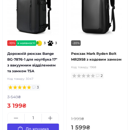
3
3
-10%
в наявності
-20%
Дорожній рюкзак Bange
Рюкзак Mark Ryden Bolt
BG-7876-1 для ноутбука 17"
MR2958 з кодовим замком
з вакуумним відділенням
Код товару:
1968
та замком TSA
2
Код товару:
3047
3
3 549₴
3 199₴
1 999₴
1 599₴
До кошика