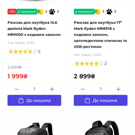
3
3
3
3
-13%
в наявності
в наявності
Рюкзак для ноутбука 15.6
Рюкзак для ноутбука 17”
дюймів Mark Ryden
Mark Ryden MR8918 з
MR9000 з кодовим замком
кодовим замком,
ортопедичною спинкою та
Код товару:
2239
USB-роз'ємом
2
Код товару:
2406
2
2 299₴
1 999₴
2 899₴
До кошика
До кошика