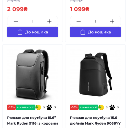
2 479₴
1 449₴
2 099₴
1 099₴
До кошика
До кошика
3
3
3
3
-19%
в наявності
-16%
в наявності
Рюкзак для ноутбука 15.6”
Рюкзак для ноутбука 15.6
Mark Ryden 9116 із кодовим
дюймів Mark Ryden 9068YY