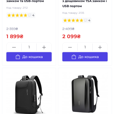
замком та USB-портом
з дощовиком TSA замком і
USB портом
Код товару:
2112
Код товару:
2135
4
4
2 359₴
2 499₴
1 899₴
2 099₴
До кошика
До кошика