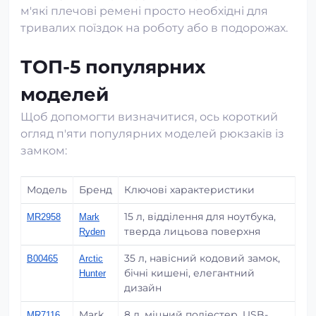
м'які плечові ремені просто необхідні для
тривалих поїздок на роботу або в подорожах.
ТОП-5 популярних
моделей
Щоб допомогти визначитися, ось короткий
огляд п'яти популярних моделей рюкзаків із
замком:
Модель
Бренд
Ключові характеристики
15 л, відділення для ноутбука,
MR2958
Mark
тверда лицьова поверхня
Ryden
35 л, навісний кодовий замок,
B00465
Arctic
бічні кишені, елегантний
Hunter
дизайн
Mark
8 л, міцний поліестер, USB-
MR7116