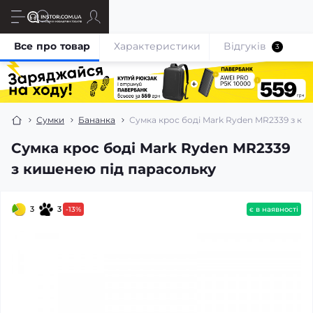
Все про товар
Характеристики
Відгуків
3
Сумки
Бананка
Сумка крос боді Mark Ryden MR2339 з ки
Сумка крос боді Mark Ryden MR2339
з кишенею під парасольку
3
3
-13%
є в наявності