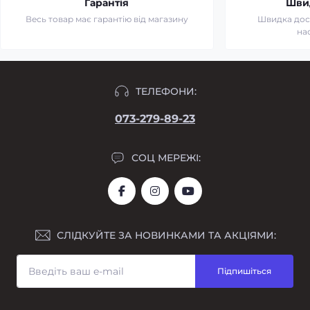
Гарантія
Шви
Весь товар має гарантію від магазину
Швидка дост
на
ТЕЛЕФОНИ:
073-279-89-23
СОЦ МЕРЕЖІ:
СЛІДКУЙТЕ ЗА НОВИНКАМИ ТА АКЦІЯМИ:
Підпишіться