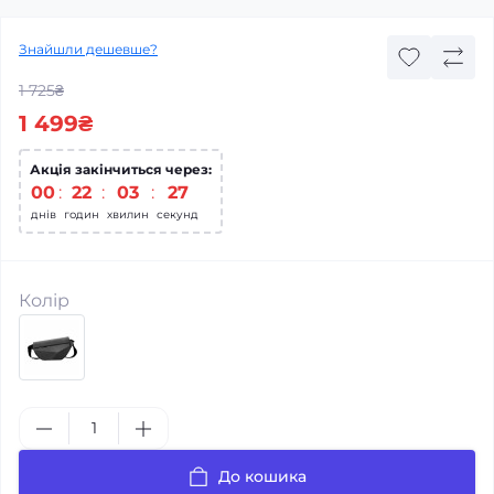
Знайшли дешевше?
1 725₴
1 499₴
Акція закінчиться через:
00
22
03
27
днів
годин
хвилин
секунд
Колір
До кошика