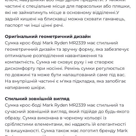
частині є спеціальне місце для парасольки або пляшки,
які не займатимуть місце в основному відділенні.У
задній кишені на блискавці можна сховати гаманець,
паспорт чи інші цінні речі.
Оригінальний геометричний дизайн
Сумка крос-боді Mark Ryden MR2339 має стильний
геометричний дизайн та зручну форму, яка забезпечує
оптимальне розподілення навантаження та
компактність. Сумка не сковує руху і не створює
дискомфорту при носінні. Ремінь сумки регулюється
по довжині та може бути налаштований саме під вас.
На внутрішній частині є м'яка підкладка, яка запобігає
натиранню шкіри.
Стильний зовнішній вигляд
Сумка крос-боді Mark Ryden MR2339 має стильний та
сучасний зовнішній вигляд, який підійде до будь-якого
образу. Сумка виконана в чорному кольорі із
сріблястими елементами, які надають їй елегантності
та вишуканості. Сумка також має логотип бренду Mark