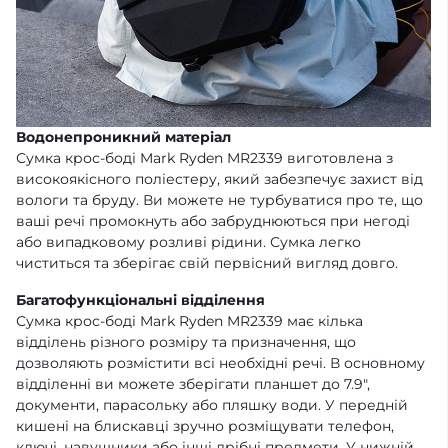
Водонепроникний матеріал
Сумка крос-боді Mark Ryden MR2339 виготовлена з
високоякісного поліестеру, який забезпечує захист від
вологи та бруду. Ви можете не турбуватися про те, що
ваші речі промокнуть або забруднюються при негоді
або випадковому розливі рідини. Сумка легко
чиститься та зберігає свій первісний вигляд довго.
Багатофункціональні відділення
Сумка крос-боді Mark Ryden MR2339 має кілька
відділень різного розміру та призначення, що
дозволяють розмістити всі необхідні речі. В основному
відділенні ви можете зберігати планшет до 7.9",
документи, парасольку або пляшку води. У передній
кишені на блискавці зручно розміщувати телефон,
ключі, навушники або інші дрібні предмети. У нижній