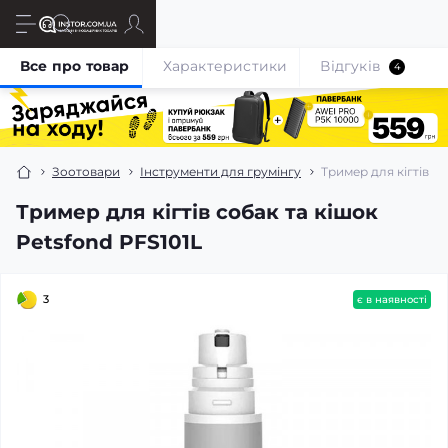
Все про товар
Характеристики
Відгуків
4
Зоотовари
Інструменти для грумінгу
Тример для кігтів со
Тример для кігтів собак та кішок
Petsfond PFS101L
3
є в наявності