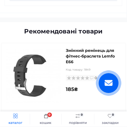
Рекомендовані товари
Змінний ремінець для
фітнес-браслета Lemfo
E66
Код товару:
1849
0
185₴
0
0
0
каталог
кошик
порівняти
закладки