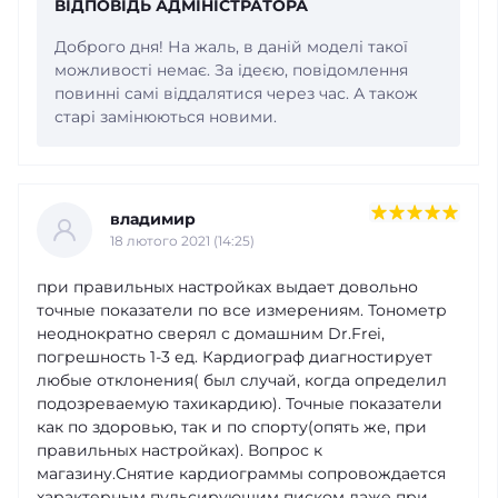
ВІДПОВІДЬ АДМІНІСТРАТОРА
Доброго дня! На жаль, в даній моделі такої
можливості немає. За ідеєю, повідомлення
повинні самі віддалятися через час. А також
старі замінюються новими.
владимир
18 лютого 2021 (14:25)
при правильных настройках выдает довольно
точные показатели по все измерениям. Тонометр
неоднократно сверял с домашним Dr.Frei,
погрешность 1-3 ед. Кардиограф диагностирует
любые отклонения( был случай, когда определил
подозреваемую тахикардию). Точные показатели
как по здоровью, так и по спорту(опять же, при
правильных настройках). Вопрос к
магазину.Снятие кардиограммы сопровождается
характерным пульсирующим писком даже при