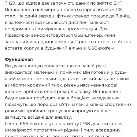
Ti129, що відповідає за точність даних по зняттю ЕКГ.
Встановлена полімерно-літієва батарея об'ємом 105
mAh. На одній зарядці фітнес-трекер працює до 7 днів,
в залежності від яскравості дисплея, кількості
повідомлень і вимірювань протягом дня. Для
підзарядки використовується USB-штекер, який
захований всередині ремінця. Просто отстегніте його і
вставте корпус в будь-який вільний USB-роз'єм.
Функціонал
Ви дуже швидко звикнете, що на вашій руці
знаходиться маленький помічник. Він готовий у будь-
який момент не тільки підказати точний час, але також
виміряти кров'яний тиск, рівень насичення крові
киснем, зробити електрокардіограму. Встановлені
будильники розбудять вас вібрацією, нагадування
підкажуть, що пора розім'яти м'язи, а кілька спортивних
режимів зроблять тренування продуктивніше і
запишуть всі дані для аналізу.
Lemfo E66 мають ступінь захисту IP68 для зниження
ймовірності потрапляння рідини і пилу всередину
пристрою під час щоденних справ. Пот під час