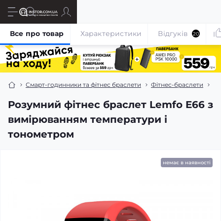
Все про товар
Характеристики
Відгуків
20
Смарт-годинники та фітнес браслети
Фітнес-браслети
Ро
Розумний фітнес браслет Lemfo E66 з
вимірюванням температури і
тонометром
немає в наявності