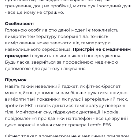
тренування, дощ на пробіжці, миття рук і холодний душ
- все це йому не страшно.
Особливості
Головною особливістю даної моделі є можливість
виміряти температуру поверхні тіла. Точність
вимірювання може залежати від температури
навколишнього середовища.
Пристрій не є медичним
приладом
і служить тільки в якості попередження.
Будь ласка, зверніться за професійною медичною
допомогою для діагнозу і лікування.
Підсумок
Навіть такий невеликий гаджет, як фітнес-браслет
може дійсно допомогти вам більше рухатися, швидко
виміряти такі показники як пульс і артеріальний тиск,
зробити ЕКГ і навіть дізнатися температуру поверхні
тіла. Моніторинг сну, підрахунок дистанції і кроків,
повідомлення про дзвінки на телефон - все це зручні і
дуже корисні вміння смарт трекера Lemfo E66.
Фітнес трекер з тонометром не є медичним приладом.