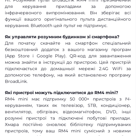
Ні. Розумний пульт BroadLink RM4 mini призначений
для керування приладами за допомогою
інфрачервоного випромінювання. Він зберігає всі
функції вашого оригінального пульта дистанційного
керування. Bluetooth цей пульт не підтримує.
Як управляти розумним будинком зі смартфона?
Для початку скачайте на смартфон спеціальний
безкоштовний додаток з вашого магазину програм
(App Store і Google Play). QR-код для завантаження
можна знайти в інструкції до пристрою. Цей пристрій
підключається до домашньої мережі 2.4G WiFi за
допомогою телефону, на який встановлено програму
BroadLink.
Які пристрої можуть підключитися до RM4 mini?
RM4 mini має підтримку 50 000+ пристроїв з ІЧ-
керуванням, таких як телевізор, STB, кондиціонер,
вентилятор, обігрівач, відеомагнітофон, DVD, інші
розумні пристрої та підключені побутові прилади.
Хмара постійно оновлює бібліотеку підтримуваних
пристроїв, тому ваш RM4 mini сумісний з новими