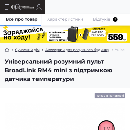
Все про товар
Характеристики
Відгуків
5
Сучасний дім
Аксесуари для розумного будинку
Універс
Універсальний розумний пульт
BroadLink RM4 mini з підтримкою
датчика температури
немає в наявності