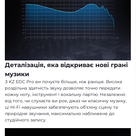
Деталізація, яка відкриває нові грані
музики
З KZ EDC Pro ви почуєте більше, ніж раніше. Висока
роздільна здатність звуку дозволяє точно передати
кожну ноту, інструмент і вокальну партію. Незалежно
від того, чи слухаєте ви рок, джаз чи класичну музику,
ці Hi-Fi навушники забезпечують об’ємну сцену та
природне звучання, максимально наближене до
студійного запису.