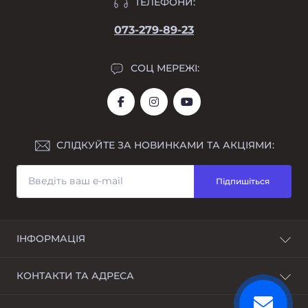
ТЕЛЕФОНИ:
073-279-89-23
СОЦ МЕРЕЖІ:
СЛІДКУЙТЕ ЗА НОВИНКАМИ ТА АКЦІЯМИ:
Підпишіться
ІНФОРМАЦІЯ
Про нас
КОНТАКТИ ТА АДРЕСА
Доставка та оплата
Розстрочка
Україна, м. Дніпро, Дніпропетровська область