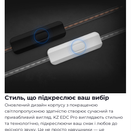
Стиль, що підкреслює ваш вибір
Оновлений дизайн корпусу з покращеною
світлопропускною здатністю створює сучасний та
привабливий вигляд. KZ EDC Pro виглядають стильно
та технологічно, підкреслюючи ваш смак і любов до
якісного звуку. Це не просто навушники — це