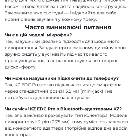
вибір для тих, хто шукає Hi-Fi навушники з глибоким
басом, чіткою деталізацією та надійною конструкцією.
Замовляйте вже сьогодні — і відкрийте для себе
новий рівень звучання у кожному треку.
Часто виникаючі питання
Чи є в цій моделі мікрофон?
Так, навушники ідеально підходять для щоденного
використання. Завдяки ергономічному дизайну вони
зручно сидять у вусі навіть під час тривалого
прослуховування, а легка конструкція не створює
дискомфорту.
Чи можна навушники підключити до телефону?
Так, KZ EDC Pro легко підключаються до смартфона
через стандартний роз’єм 3.5 мм (mini-jack) і не
потребують додаткових налаштувань.
Чи сумісні
KZ EDC Pro
з Bluetooth-адаптерами KZ?
Так, але важливо враховувати тип конектора. Модель
використовує 2-pin (0.75 мм), тому сумісність залежить
від конкретного адаптера (потрібна відповідна версія
конектора).