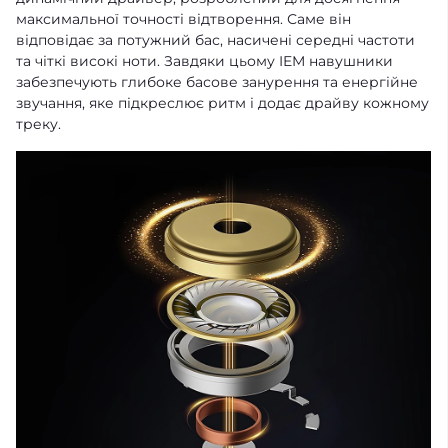
максимальної точності відтворення. Саме він
відповідає за потужний бас, насичені середні частоти
та чіткі високі ноти. Завдяки цьому IEM навушники
забезпечують глибоке басове занурення та енергійне
звучання, яке підкреслює ритм і додає драйву кожному
треку.