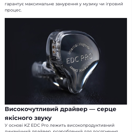
гарантує максимальне занурення у музику чи ігровий
процес.
Високочутливий драйвер — серце
якісного звуку
У основі KZ EDC Pro лежить високопродуктивний
динамічний драйвер, розроблений для досягнення