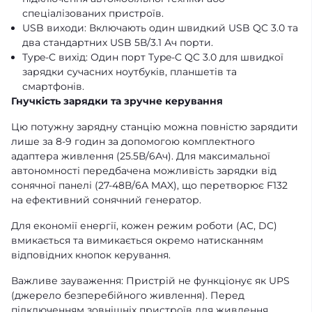
спеціалізованих пристроїв.
USB виходи: Включають один швидкий USB QC 3.0 та
два стандартних USB 5В/3.1 Ач порти.
Type-C вихід: Один порт Type-C QC 3.0 для швидкої
зарядки сучасних ноутбуків, планшетів та
смартфонів.
Гнучкість зарядки та зручне керування
Цю потужну зарядну станцію можна повністю зарядити
лише за 8-9 годин за допомогою комплектного
адаптера живлення (25.5В/6Ач). Для максимальної
автономності передбачена можливість зарядки від
сонячної панелі (27-48В/6А MAX), що перетворює F132
на ефективний сонячний генератор.
Для економії енергії, кожен режим роботи (AC, DC)
вмикається та вимикається окремо натисканням
відповідних кнопок керування.
Важливе зауваження: Пристрій не функціонує як UPS
(джерело безперебійного живлення). Перед
підключенням зовнішніх пристроїв для живлення,