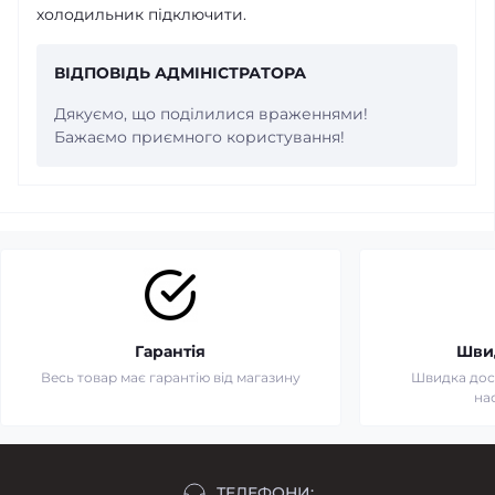
холодильник підключити.
ВІДПОВІДЬ АДМІНІСТРАТОРА
Дякуємо, що поділилися враженнями!
Бажаємо приємного користування!
Гарантія
Шви
Весь товар має гарантію від магазину
Швидка дост
на
ТЕЛЕФОНИ: