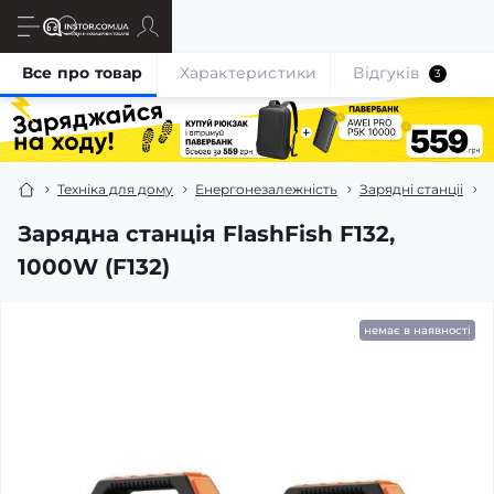
Все про товар
Характеристики
Відгуків
3
Техніка для дому
Енергонезалежність
Зарядні станціі
З
Зарядна станція FlashFish F132,
1000W (F132)
немає в наявності