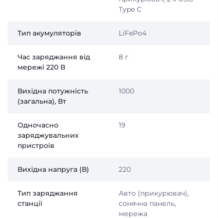
Type C
Тип акумуляторів
LiFePo4
Час заряджання від
8 г
мережі 220 В
Вихідна потужність
1000
(загальна), Вт
Одночасно
19
заряджувальних
пристроїв
Вихідна напруга (В)
220
Тип заряджання
Авто (прикурювач),
станції
сонячна панель,
мережа