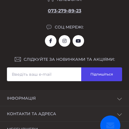
073-279-89-23
СОЦ МЕРЕЖІ:
СЛІДКУЙТЕ ЗА НОВИНКАМИ ТА АКЦІЯМИ:
Підпишіться
ІНФОРМАЦІЯ
Про нас
КОНТАКТИ ТА АДРЕСА
Доставка та оплата
Розстрочка
Україна, м. Дніпро, Дніпропетровська область