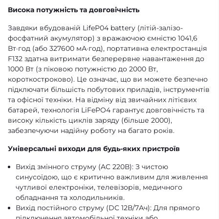
Висока потужність та довговічність
Завдяки вбудованій LifeP04 battery (літій-залізо-
фосфатний акумулятор) з вражаючою ємністю 1041,6
Вт·год (або 327600 мА·год), портативна електростанція
F132 здатна витримати безперервне навантаження до
1000 Вт (з піковою потужністю до 2000 Вт,
короткостроково). Це означає, що ви можете безпечно
підключати більшість побутових приладів, інструментів
та офісної техніки. На відміну від звичайних літієвих
батарей, технологія LiFePO4 гарантує довговічність та
високу кількість циклів заряду (більше 2000),
забезпечуючи надійну роботу на багато років.
Універсальні виходи для будь-яких пристроїв
Вихід змінного струму (AC 220В): З чистою
синусоїдою, що є критично важливим для живлення
чутливої електроніки, телевізорів, медичного
обладнання та холодильників.
Вихід постійного струму (DC 12В/7Ач): Для прямого
підключення автомобільної техніки або