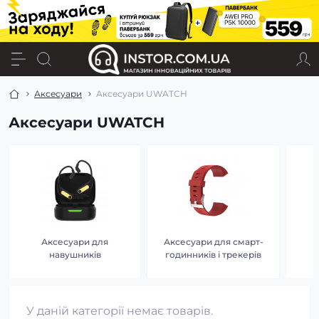
Аксесуари
Аксесуари UWATCH
Аксесуари UWATCH
Аксесуари для
Аксесуари для смарт-
З
навушників
годинників і трекерів
У даній категорії немає товарів.