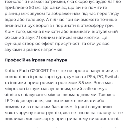
технологія низької затримки, яка скорочує аудіо лаг до
приблизно 50 мс. Це означає, що ви не помітите
різниці між звуком та зображенням під час перегляду
відео або телешоу. А під час гри ви зможете точніше
визначати рух ворогів і поринати в атмосферу гри.
Крім того, можна вмикати або вимикати віртуальний
об'ємний звук 7.1 одним натисканням кнопки. Ця
функція створює ефект присутності та оточує вас
звуками з різних напрямків.
Професійна ігрова гарнітура
Kotion Each G2000BT Pro - це не просто навушники, а
повноцінна ігрова гарнітура, сумісна з PS4, PC, Switch
та іншими пристроями з роз'ємом 3.5 мм. Вона має
мікрофон із шумозаглушенням, який забезпечує
чіткість спілкування між співкомандниками. Також є
LED-підсвічування, яке ви можете вмикати або
вимикати за власним бажанням. Ігрові навушники
мають зручну конструкцію, яка не тисне на голову та не
викликає дискомфорту при тривалому використанні.