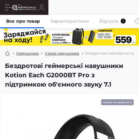
Все про товар
Характеристики
Відгуків
0
Навушники
Ігрові навушники
Бездротові геймерські наву
Бездротові геймерські навушники
Kotion Each G2000BT Pro з
підтримкою об'ємного звуку 7.1
немає в наявності