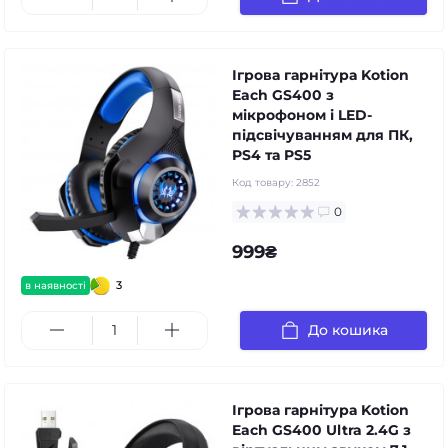
Ігрова гарнітура Kotion
Each GS400 з
мікрофоном і LED-
підсвічуванням для ПК,
PS4 та PS5
Код товару:
2852
0
999₴
3
в наявності
До кошика
Ігрова гарнітура Kotion
Each GS400 Ultra 2.4G з