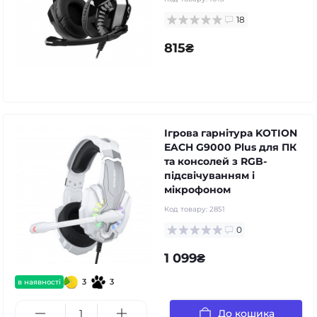
18
815₴
Ігрова гарнітура KOTION
EACH G9000 Plus для ПК
та консолей з RGB-
підсвічуванням і
мікрофоном
Код товару:
2851
0
1 099₴
3
3
в наявності
До кошика