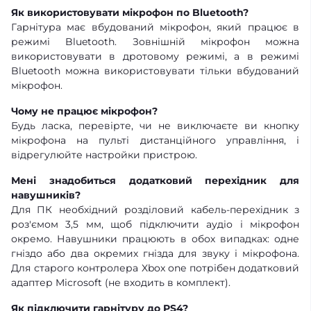
Як використовувати мікрофон по Bluetooth?
Гарнітура має вбудований мікрофон, який працює в
режимі Bluetooth. Зовнішній мікрофон можна
використовувати в дротовому режимі, а в режимі
Bluetooth можна використовувати тільки вбудований
мікрофон.
Чому не працює мікрофон?
Будь ласка, перевірте, чи не виключаєте ви кнопку
мікрофона на пульті дистанційного управління, і
відрегулюйте настройки пристрою.
Мені знадобиться додатковий перехідник для
навушників?
Для ПК необхідний розділовий кабель-перехідник з
роз'ємом 3,5 мм, щоб підключити аудіо і мікрофон
окремо. Навушники працюють в обох випадках: одне
гніздо або два окремих гнізда для звуку і мікрофона.
Для старого контролера Xbox one потрібен додатковий
адаптер Microsoft (не входить в комплект).
Як підключити гарнітуру до PS4?