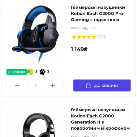
Геймерські навушники
Kotion Each G2000 Pro
Gaming з підсвіткою
Код товару:
335
12
1 149₴
3
3
в наявності
До кошика
Геймерські навушники
Kotion Each G2000
Generation II з
поворотним мікрофоном
Код товару:
1013