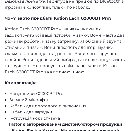
Важлива примітка.
Гарнітура не працює по Bluetooth з
ігровими консолями, тільки по кабелю.
Чому варто придбати Kotion Each G2000BT Pro?
Kotion Each G2000BT Pro – це навушники, які
задовольнять усі ваші потреби у звуку. Вони мають два
режими роботи, низьку затримку, 7.1 об'ємний звук та
стильний дизайн. Вони підходять для ігор, музики,
фільмів та проведення дзвінків. Вони легкі, зручні та
надійні. Вони - ідеальний вибір для тих, хто цінує якість
та зручність. Не пропустіть свій шанс купити Kotion
Each G2000BT Pro за вигідною ціною!
Комплектація:
Навушники G2000BT Pro
Знімний мікрофон
Кабель для дротового підключення
Кабель для зарядки
Інструкція користувача
Instor є авторизованим дистриб'ютором продукції
Kotion Each в Україні. Ми отримали відповідний