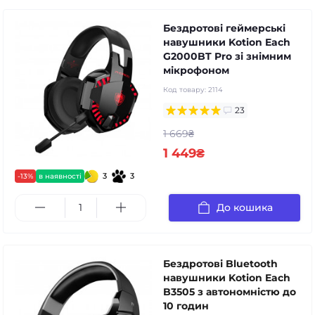
Бездротові геймерські
навушники Kotion Each
G2000BT Pro зі знімним
мікрофоном
Код товару:
2114
23
1 669₴
1 449₴
3
3
-13%
в наявності
До кошика
Бездротові Bluetooth
навушники Kotion Each
B3505 з автономністю до
10 годин