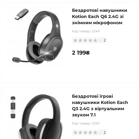
Бездротові навушники
Kotion Each Q6 2.4G зі
знімним мікрофоном
Код товару:
2249
2
2 199₴
Бездротові ігрові
навушники Kotion Each
Q3 2.4G з віртуальним
звуком 7.1
Код товару:
2250
2