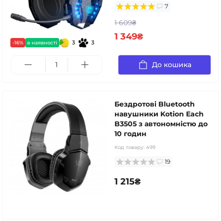
7
1 609₴
1 349₴
3
3
-16%
в наявності
До кошика
Бездротові Bluetooth
навушники Kotion Each
B3505 з автономністю до
10 годин
Код товару:
499
19
1 215₴