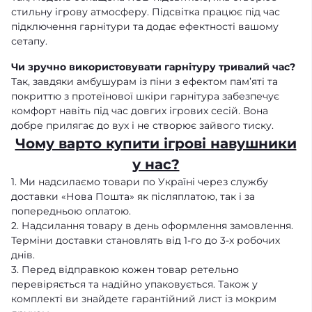
стильну ігрову атмосферу. Підсвітка працює під час
підключення гарнітури та додає ефектності вашому
сетапу.
Чи зручно використовувати гарнітуру тривалий час?
Так, завдяки амбушурам із піни з ефектом пам’яті та
покриттю з протеїнової шкіри гарнітура забезпечує
комфорт навіть під час довгих ігрових сесій. Вона
добре прилягає до вух і не створює зайвого тиску.
Чому варто купити ігрові навушники
у нас?
1. Ми надсилаємо товари по Україні через службу
доставки «Нова Пошта» як післяплатою, так і за
попередньою оплатою.
2. Надсилання товару в день оформлення замовлення.
Терміни доставки становлять від 1-го до 3-х робочих
днів.
3. Перед відправкою кожен товар ретельно
перевіряється та надійно упаковується. Також у
комплекті ви знайдете гарантійний лист із мокрим