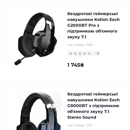
Бездротові геймерські
навушники Kotion Each
G2000BT Pro з
підтримкою об'ємного
звуку 7.1
Код товару:
2168
0
1 745₴
Бездротові геймерські
навушники Kotion Each
G9000BT з підтримкою
об'ємного звуку 7.1
Stereo Sound
Код товару:
1256