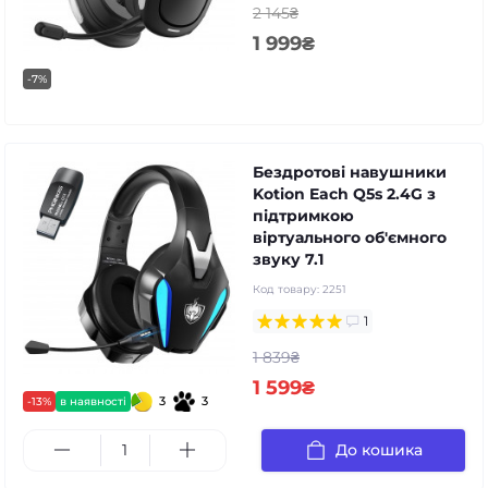
2 145₴
1 999₴
-7%
Бездротові навушники
Kotion Each Q5s 2.4G з
підтримкою
віртуального об'ємного
звуку 7.1
Код товару:
2251
1
1 839₴
1 599₴
3
3
-13%
в наявності
До кошика