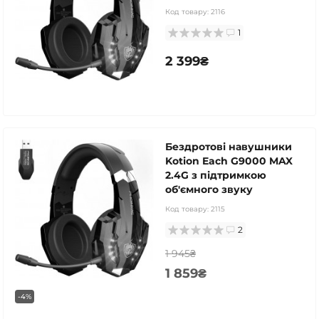
Код товару:
2116
1
2 399₴
Бездротові навушники
Kotion Each G9000 MAX
2.4G з підтримкою
об'ємного звуку
Код товару:
2115
2
1 945₴
1 859₴
-4%