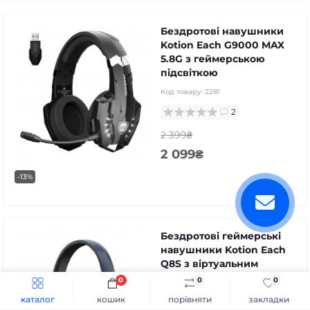
Бездротові навушники
Kotion Each G9000 MAX
5.8G з геймерською
підсвіткою
Код товару:
2281
2
2 399₴
2 099₴
-13%
Бездротові геймерські
навушники Kotion Each
Q8S з віртуальним
звуком 7.1
0
0
0
Швидке замовлення
До кошика
Код товару:
2373
каталог
кошик
порівняти
закладки