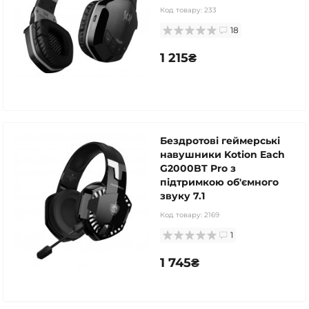
Код товару:
233
18
1 215₴
Бездротові геймерські
навушники Kotion Each
G2000BT Pro з
підтримкою об'ємного
звуку 7.1
Код товару:
2169
1
1 745₴