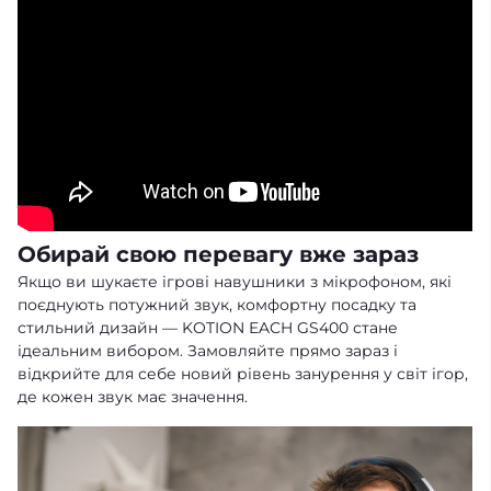
Обирай свою перевагу вже зараз
Якщо ви шукаєте ігрові навушники з мікрофоном, які
поєднують потужний звук, комфортну посадку та
стильний дизайн — KOTION EACH GS400 стане
ідеальним вибором. Замовляйте прямо зараз і
відкрийте для себе новий рівень занурення у світ ігор,
де кожен звук має значення.