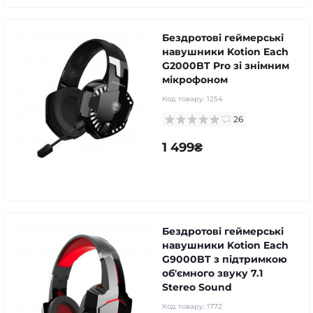
Бездротові геймерські
навушники Kotion Each
G2000BT Pro зі знімним
мікрофоном
Код товару:
1254
26
1 499₴
Бездротові геймерські
навушники Kotion Each
G9000BT з підтримкою
об'ємного звуку 7.1
Stereo Sound
Код товару:
1772