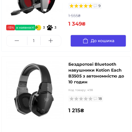
9
1 555₴
1 349₴
3
3
-13%
в наявності
До кошика
Бездротові Bluetooth
навушники Kotion Each
B3505 з автономністю до
10 годин
Код товару:
498
18
1 215₴