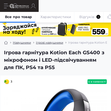
Все про товар
Характеристики
Відгуків
0
Навушники
Ігрові навушники
Ігрова гарнітура Kotion Ea
Ігрова гарнітура Kotion Each GS400 з
мікрофоном і LED-підсвічуванням
для ПК, PS4 та PS5
3
є в наявності