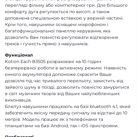
перегляді фільму або комп'ютерної гри. Для більшого
комфорту дуга регулюється по висоті, а також
доповнена спеціальною вставкою у верхній частині.
Крім того, навушники оснащені мікрофоном і
багатофункціональної панеллю керування, яка
дозволить Вам повністю регулювати відтворення
треків і гучність прямо з навушників.
Функціонал
Kotion Each B3505 розраховані на 10 годин
безперервної роботи в активному режимі. Наявність
ємного акумулятора допоможе скрасити Ваше
дозвілля під час тривалого перельоту, захистить від
зайвого шуму в поїзді, дозволить повністю зануритися
в світ музичних творів від Ваших найулюбленіших
виконавців.
Блютуз навушники працюють на базі bluetooth 4.1, який
забезпечить якісну передачу сигналу на відстані до 10
метрів. Модель працює як з телефонами та
планшетами на базі Android, так і iOS пристроями.
Особливості