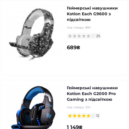
Геймерські навушники
Kotion Each G9600 з
підсвіткою
Код товару:
890
25
689₴
Геймерські навушники
Kotion Each G2000 Pro
Gaming з підсвіткою
Код товару:
335
12
1 149₴