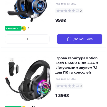
Код товару:
2852
0
999₴
3
в наявності
До кошика
Ігрова гарнітура Kotion
Each GS400 Ultra 2.4G з
віртуальним звуком 7.1
для ПК та консолей
Код товару:
2853
0
1 399₴