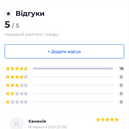
Відгуки
5
/ 5
середній рейтинг товару
+ Додати відгук
18
0
0
0
0
Євненія
16 вересня 2021 (21:59)