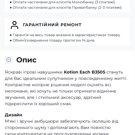
● Оплата частинами для клієнтів Монобанку (3 платежі)
● Оплата частинами для клієнтів Приватбанку (2-3 платежі)
ГАРАНТІЙНИЙ РЕМОНТ
● Гарантія на весь товар вказана в характеристиках товару
● Обмін\повернення товару протягом 14 днів
Опис
Яскраві ігрові навушники
Kotion Each B3505
стануть
для Вас ідеальним супутником у повсякденному житті.
Контрастне колірне рішення моделі оцінять всі
меломани, які хочуть не тільки отримати відмінне
звучання, але і стильний аксесуар, здатний
підкреслити їх хороший смак.
Дизайн
М'які і зручні амбушюри забезпечують ізоляцію від
стороннього шуму і допомагають Вам повністю
сконцентруватися на прослуховуванні музики,