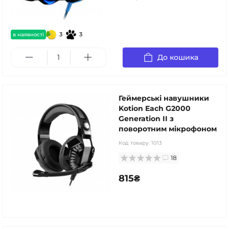
3
3
в наявності
До кошика
Геймерські навушники
Kotion Each G2000
Generation II з
поворотним мікрофоном
Код товару:
1013
18
815₴