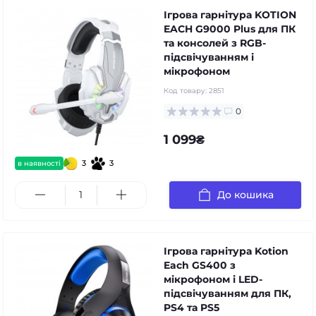
Ігрова гарнітура KOTION
EACH G9000 Plus для ПК
та консолей з RGB-
підсвічуванням і
мікрофоном
Код товару:
2851
0
1 099₴
3
3
в наявності
До кошика
Ігрова гарнітура Kotion
Each GS400 з
мікрофоном і LED-
підсвічуванням для ПК,
PS4 та PS5