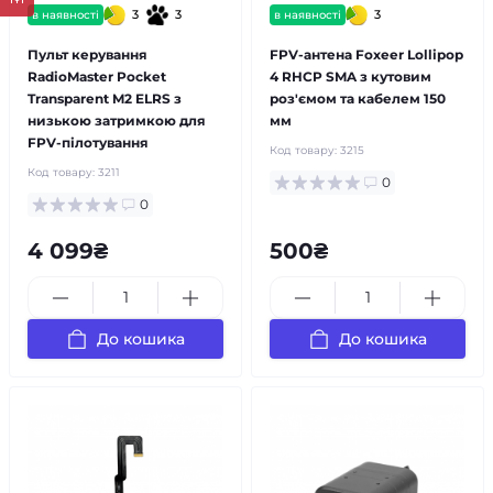
3
3
3
в наявності
в наявності
Пульт керування
FPV-антена Foxeer Lollipop
RadioMaster Pocket
4 RHCP SMA з кутовим
Transparent M2 ELRS з
роз'ємом та кабелем 150
низькою затримкою для
мм
FPV-пілотування
Код товару:
3215
Код товару:
3211
0
0
4 099₴
500₴
До кошика
До кошика