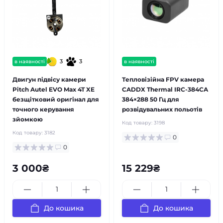
3
3
в наявності
в наявності
Двигун підвісу камери
Тепловізійна FPV камера
Pitch Autel EVO Max 4T XE
CADDX Thermal IRC-384CA
безщітковий оригінал для
384×288 50 Гц для
точного керування
розвідувальних польотів
зйомкою
Код товару:
3198
Код товару:
3182
0
0
3 000₴
15 229₴
До кошика
До кошика