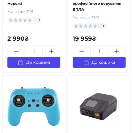
мережі
професійного керування
БПЛА
Код товару:
3196
Код товару:
3205
0
0
2 990₴
19 959₴
До кошика
До кошика