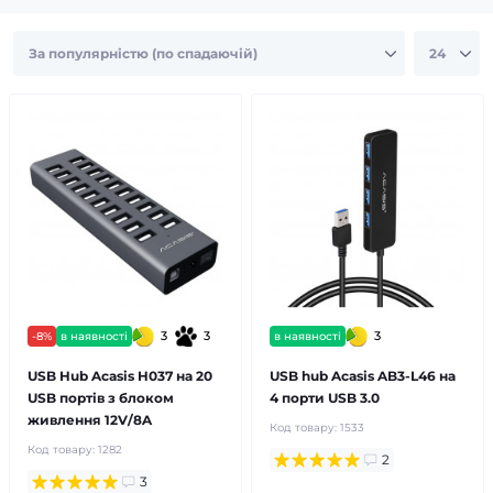
3
3
3
-8%
в наявності
в наявності
USB Hub Acasis H037 на 20
USB hub Acasis AB3-L46 на
USB портів з блоком
4 порти USB 3.0
живлення 12V/8A
Код товару:
1533
Код товару:
1282
2
3