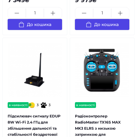
7 349₴
9 979₴
До кошика
До кошика
3
3
в наявності
в наявності
Підсилювач сигналу EDUP
Радіоконтролер
8W Wi-Fi 2.4 ГГц для
RadioMaster TX16S MAX
збільшення дальності та
MK3 ELRS з низькою
стабільності бездротової
затримкою для