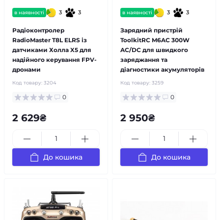
3
3
3
3
в наявності
в наявності
Радіоконтролер
Зарядний пристрій
RadioMaster T8L ELRS із
ToolkitRC M6AC 300W
датчиками Холла X5 для
AC/DC для швидкого
надійного керування FPV-
заряджання та
дронами
діагностики акумуляторів
Код товару:
3204
Код товару:
3259
0
0
2 629₴
2 950₴
До кошика
До кошика