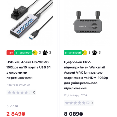
3
3
3
3
-13%
в наявності
в наявності
USB-хаб Acasis HS-710MG
Цифровий FPV-
10Gbps на 10 портів USB 3.1
відеоприймач Walksnail
з окремими
Ascent VRX із низькою
перемикачами
затримкою та HDMI 1080p
для універсального
Код товару:
2489
підключення
0
Код товару:
3264
0
3 279₴
2 849₴
8 089₴