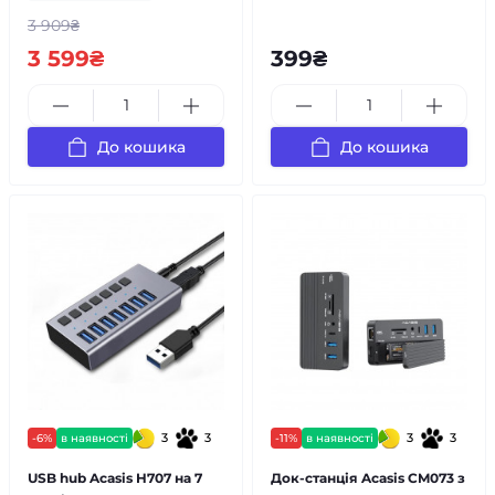
3 909₴
3 599₴
399₴
До кошика
До кошика
3
3
3
3
-6%
в наявності
-11%
в наявності
USB hub Acasis H707 на 7
Док-станція Acasis CM073 з