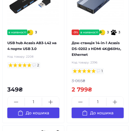
3
3
3
в наявності
-9%
в наявності
USB hub Acasis AB3-L42 на
Док-станція 14-in-1 Acasis
4 порти USB 3.0
DS-0202 з HDMI 4K@60Hz,
Ethernet
Код товару:
2208
Код товару:
2396
2
1
3 065₴
349₴
2 799₴
До кошика
До кошика