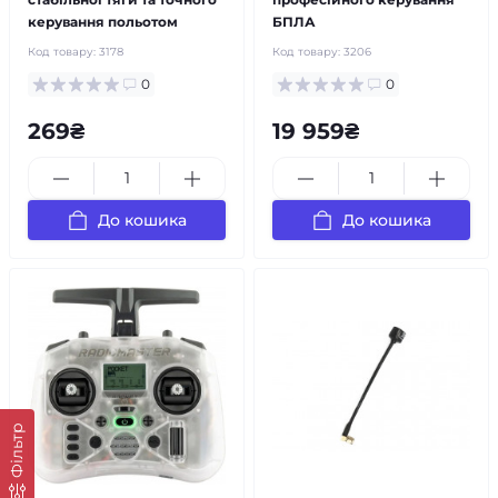
керування польотом
БПЛА
Код товару:
3178
Код товару:
3206
0
0
269₴
19 959₴
До кошика
До кошика
Фільтр