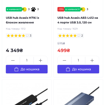
3
3
3
в наявності
-13%
в наявності
USB hub Acasis H716 із
USB hub Acasis AB3-L412 на
блоком живлення
4 порти USB 3.0, 120 см
Код товару:
1512
Код товару:
1629
3
2
575₴
4 349₴
499₴
До кошика
До кошика