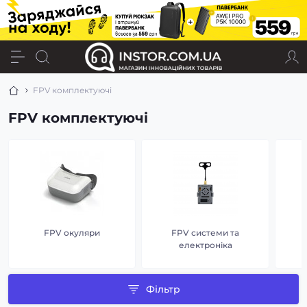
FPV комплектуючі
FPV комплектуючі
FPV окуляри
FPV системи та
електроніка
Фільтр