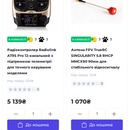
3
3
3
3
в наявності
в наявності
Радіоконтролер Radiolink
Антена FPV TrueRC
AT9S Pro 12-канальний з
SINGULARITY 5.8 RHCP
підтримкою телеметрії
MMCX90 90мм для
для точного керування
стабільного відеосигналу
моделями
Код товару:
3218
Код товару:
3208
0
0
5 139₴
1 070₴
До кошика
До кошика