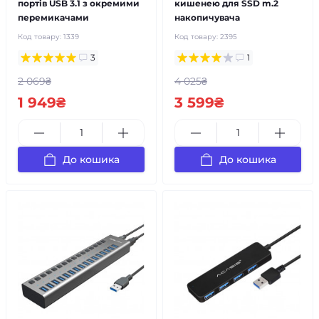
портів USB 3.1 з окремими
кишенею для SSD m.2
перемикачами
накопичувача
Код товару:
1339
Код товару:
2395
3
1
2 069₴
4 025₴
1 949₴
3 599₴
До кошика
До кошика