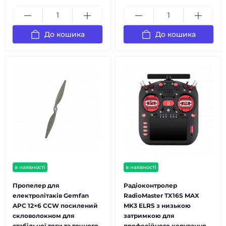
До кошика
До кошика
в наявності
в наявності
Пропелер для
Радіоконтролер
електролітаків Gemfan
RadioMaster TX16S MAX
APC 12×6 CCW посилений
MK3 ELRS з низькою
скловолокном для
затримкою для
стабільної тяги та точного
професійного керування