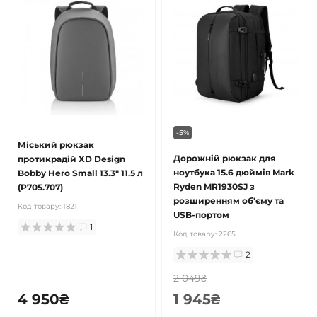
-5%
Міський рюкзак
Дорожній рюкзак для
протикрадій XD Design
ноутбука 15.6 дюймів Mark
Bobby Hero Small 13.3" 11.5 л
Ryden MR1930SJ з
(P705.707)
розширенням об'єму та
Код товару:
1821
USB-портом
1
Код товару:
2265
2
2 049₴
4 950₴
1 945₴