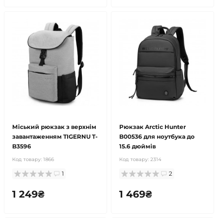
Міський рюкзак з верхнім
Рюкзак Arctic Hunter
завантаженням TIGERNU T-
B00536 для ноутбука до
B3596
15.6 дюймів
Код товару:
1866
Код товару:
2314
1
2
1 249₴
1 469₴