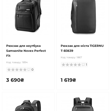
Рюкзак для ноутбука
Рюкзак для міста TIGERNU
Samsonite Novex Perfect
T-B3639
Fit
Код товару:
1867
Код товару:
1894
1
0
3 690₴
1 619₴