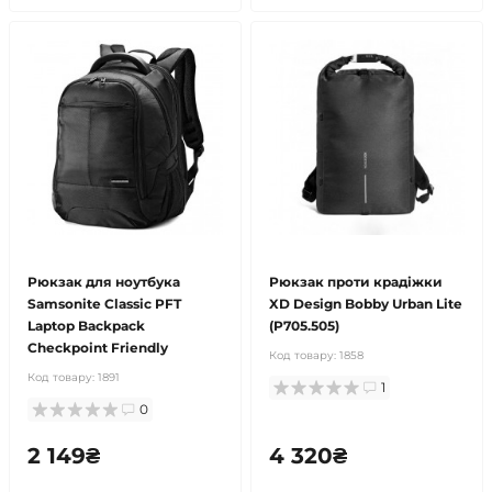
Рюкзак для ноутбука
Рюкзак проти крадіжки
Samsonite Classic PFT
XD Design Bobby Urban Lite
Laptop Backpack
(P705.505)
Checkpoint Friendly
Код товару:
1858
Код товару:
1891
1
0
2 149₴
4 320₴