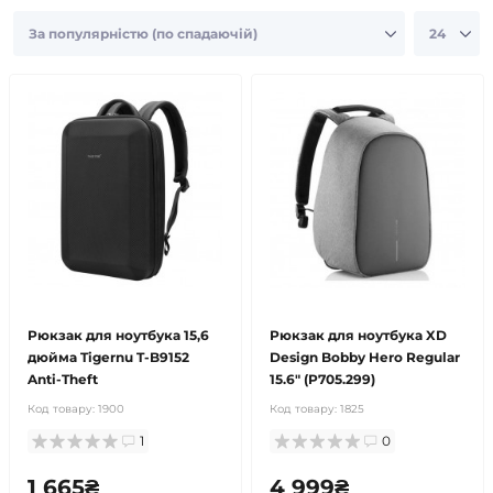
Рюкзак для ноутбука 15,6
Рюкзак для ноутбука XD
дюйма Tigernu T-B9152
Design Bobby Hero Regular
Anti-Theft
15.6" (P705.299)
Код товару:
1900
Код товару:
1825
1
0
1 665₴
4 999₴