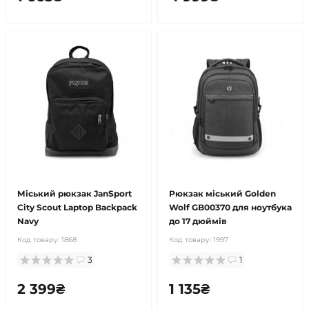
Міський рюкзак JanSport
Рюкзак міський Golden
City Scout Laptop Backpack
Wolf GB00370 для ноутбука
Navy
до 17 дюймів
Код товару:
1868
Код товару:
1997
3
1
2 399₴
1 135₴