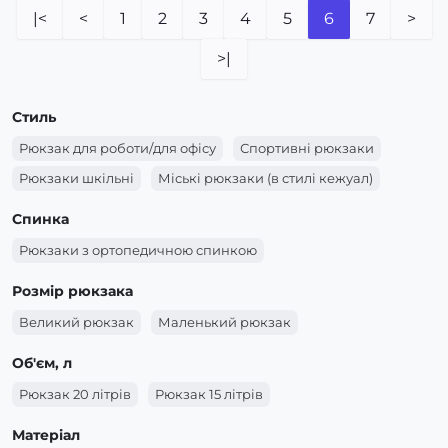
|<
<
1
2
3
4
5
6
7
>
>|
Стиль
Рюкзак для роботи/для офісу
Спортивні рюкзаки
Рюкзаки шкільні
Міські рюкзаки (в стилі кежуал)
Спинка
Рюкзаки з ортопедичною спинкою
Розмір рюкзака
Великий рюкзак
Маленький рюкзак
Об'єм, л
Рюкзак 20 літрів
Рюкзак 15 літрів
Матеріал