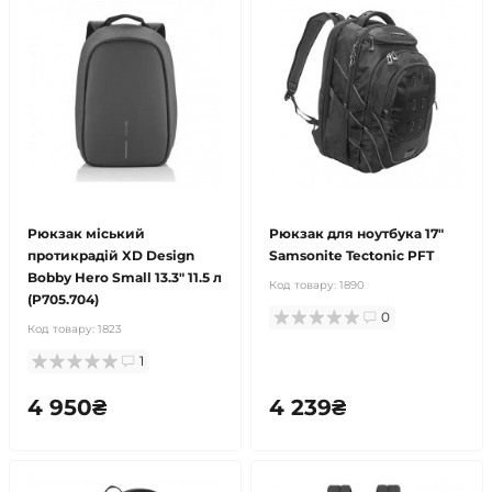
Рюкзак міський
Рюкзак для ноутбука 17"
протикрадій XD Design
Samsonite Tectonic PFT
Bobby Hero Small 13.3" 11.5 л
Код товару:
1890
(P705.704)
0
Код товару:
1823
1
4 950₴
4 239₴