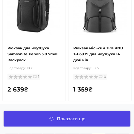
Рюкзак для ноутбука
Рюкзак міський TIGERNU
Samsonite Xenon 3.0 Small
T-B3939 для ноутбука 14
Backpack
дюймів
Код товару:
1898
Код товару:
1865
1
0
2 639₴
1 359₴
Показати ще