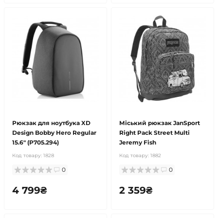
Рюкзак для ноутбука XD
Міський рюкзак JanSport
Design Bobby Hero Regular
Right Pack Street Multi
15.6" (P705.294)
Jeremy Fish
Код товару:
1828
Код товару:
1882
0
0
4 799₴
2 359₴