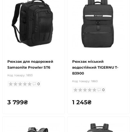
Рюкзак для подорожей
Рюкзак міський
Samsonite Prowler ST6
водостійкий TIGERNU T-
B3900
Код товару:
1893
Код товару:
1860
0
0
3 799₴
1 245₴