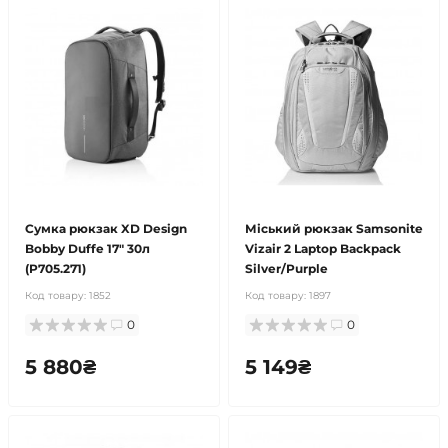
Сумка рюкзак XD Design
Міський рюкзак Samsonite
Bobby Duffe 17" 30л
Vizair 2 Laptop Backpack
(P705.271)
Silver/Purple
Код товару:
1852
Код товару:
1897
0
0
5 880₴
5 149₴