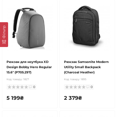
Фільтр
Рюкзак для ноутбука XD
Рюкзак Samsonite Modern
Design Bobby Hero Regular
Utility Small Backpack
15.6" (P705.297)
(Charcoal Heather)
Код товару:
1827
Код товару:
1895
0
0
5 199₴
2 379₴