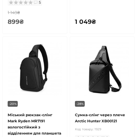
5
1 149₴
899₴
1 049₴
-20%
-28%
Міський рюкзак-слінг
Сумка-слінг через плече
Mark Ryden MR7191
Arctic Hunter XB00121
вологостійкий з
Код товару:
1929
відділенням для планшета