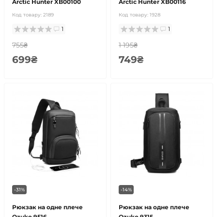
Arctic Hunter XB00100
Arctic Hunter XB00116
Код товару:
2189
Код товару:
1928
1
1
755₴
1 195₴
699₴
749₴
-31%
-14%
Рюкзак на одне плече
Рюкзак на одне плече
Ozuko 9516
Ozuko 9315