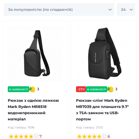
3
3
в наявності
-23%
в наявності
Рюкзак з однією лямкою
Рюкзак-слінг Mark Ryden
Mark Ryden MR8518
MR7039 для планшета 9.7"
водонепроникний
з TSA-замком та USB-
матеріал
портом
Код товару:
1696
Код товару:
2105
7
6