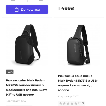
1 499₴
До кошика
-22%
Рюкзак на одне плече
Рюкзак слінг Mark Ryden
Mark Ryden MR7918 з USB-
MR7056 вологостійкий з
портом і захистом від
відділенням для планшета
вологи
9.7” та USB портом
Код товару:
2107
Код товару:
1967
3