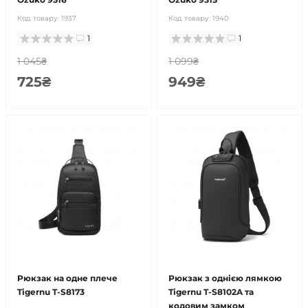
Код товару:
1937
Код товару:
1940
1
1
1 045₴
1 099₴
725₴
949₴
Рюкзак на одне плече
Рюкзак з однією лямкою
Tigernu T-S8173
Tigernu T-S8102A та
кодовим замком