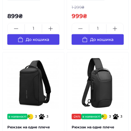
1 299₴
899₴
999₴
До кошика
До кошика
3
3
3
3
в наявності
-24%
в наявності
Рюкзак на одне плече
Рюкзак на одне плече