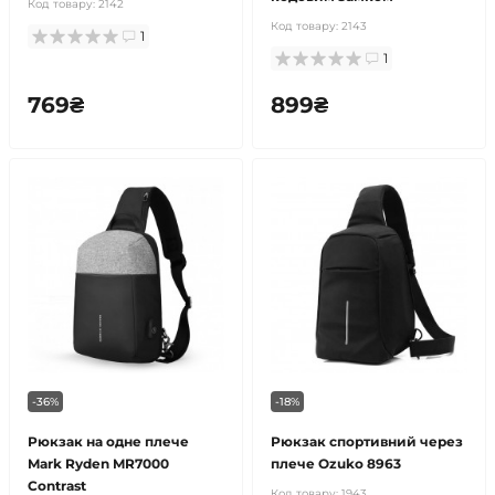
Код товару:
2142
Код товару:
2143
1
1
769₴
899₴
-36%
-18%
Рюкзак на одне плече
Рюкзак спортивний через
Mark Ryden MR7000
плече Ozuko 8963
Contrast
Код товару:
1943