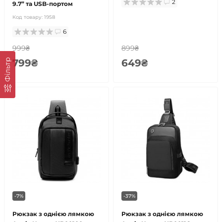
2
9.7” та USB-портом
Код товару:
1958
6
999₴
899₴
Фільтр
799₴
649₴
-7%
-37%
Рюкзак з однією лямкою
Рюкзак з однією лямкою