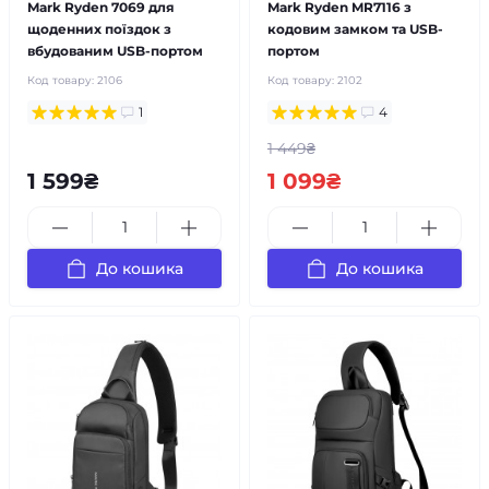
Mark Ryden 7069 для
Mark Ryden MR7116 з
щоденних поїздок з
кодовим замком та USB-
вбудованим USB-портом
портом
Код товару:
2106
Код товару:
2102
1
4
1 449₴
1 599₴
1 099₴
До кошика
До кошика