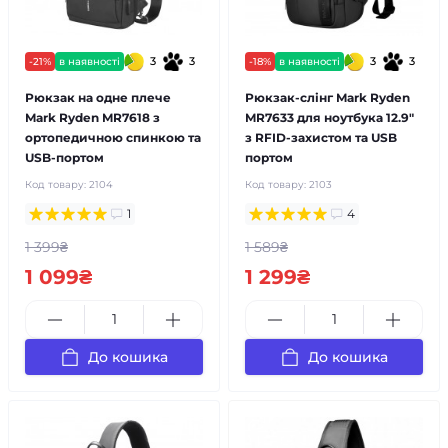
3
3
3
3
-21%
в наявності
-18%
в наявності
Рюкзак на одне плече
Рюкзак-слінг Mark Ryden
Mark Ryden MR7618 з
MR7633 для ноутбука 12.9"
ортопедичною спинкою та
з RFID-захистом та USB
USB-портом
портом
Код товару:
2104
Код товару:
2103
1
4
1 399₴
1 589₴
1 099₴
1 299₴
До кошика
До кошика