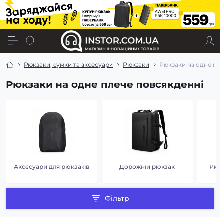
Рюкзаки, сумки та аксесуари
Рюкзаки
Рюкзаки на одне пл
Рюкзаки на одне плече повсякденні
Аксесуари для рюкзаків
Дорожній рюкзак
Рюк
Фільтр