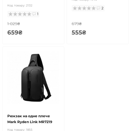
Код товару:
2132
2
1
1 029₴
679₴
659₴
555₴
Рюкзак на одне плече
Mark Ryden Link MR7219
Код товару:
1855