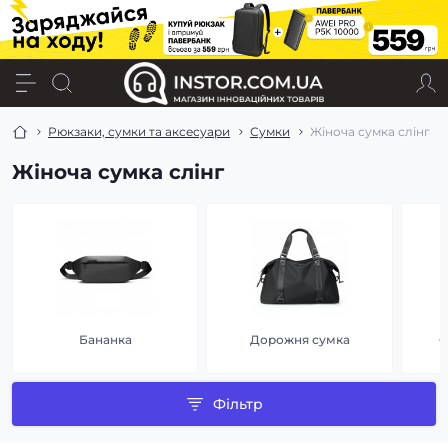
Рюкзаки, сумки та аксесуари
Сумки
Жіноча сумка слінг
Жіноча сумка слінг
Бананка
Дорожня сумка
С
Фільтр