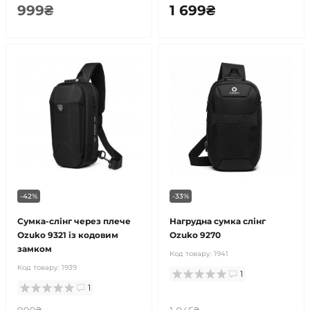
999₴
1 699₴
-42%
-33%
Сумка-слінг через плече
Нагрудна сумка слінг
Ozuko 9321 із кодовим
Ozuko 9270
замком
Код товару:
1941
Код товару:
1939
1
1