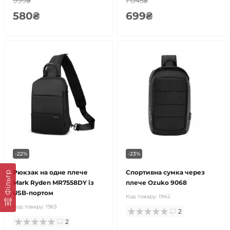
999₴
1 045₴
580₴
699₴
-22%
-23%
Рюкзак на одне плече
Спортивна сумка через
Фільтр
Mark Ryden MR7558DY із
плече Ozuko 9068
USB-портом
Код товару:
1942
Код товару:
1963
2
2