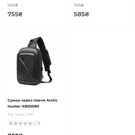
965₴
755₴
755₴
585₴
Сумка через плече Arctic
Hunter XB00080
Код товару:
2190
1