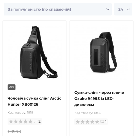
-9%
Сумка-слінг через плече
Чоловіча сумка слінг Arctic
Ozuko 9499S із LED-
Hunter XB00126
дисплеєм
Код товару:
1919
Код товару:
1936
2
1
1 099₴