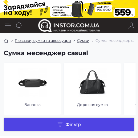
Рюкзаки, сумки та аксесуари
Сумки
Сумка месенджер cas
Сумка месенджер casual
Бананка
Дорожня сумка
С
Фільтр