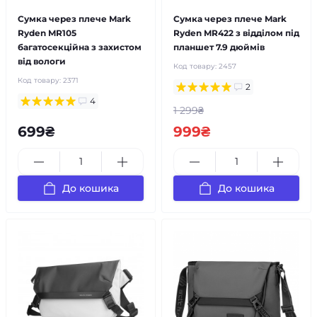
Сумка через плече Mark
Сумка через плече Mark
Ryden MR105
Ryden MR422 з відділом під
багатосекційна з захистом
планшет 7.9 дюймів
від вологи
Код товару:
2457
Код товару:
2371
2
4
1 299₴
699₴
999₴
До кошика
До кошика