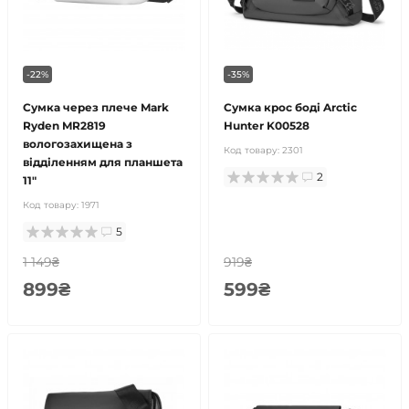
-22%
-35%
Сумка через плече Mark
Сумка крос боді Arctic
Ryden MR2819
Hunter K00528
вологозахищена з
Код товару:
2301
відділенням для планшета
2
11"
Код товару:
1971
5
1 149₴
919₴
899₴
599₴