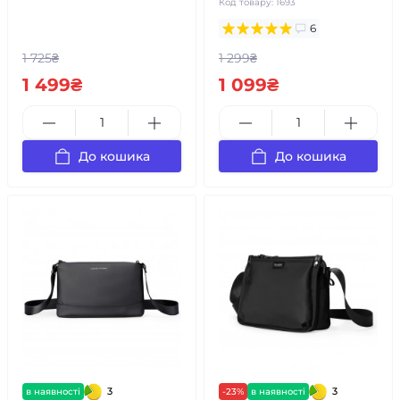
Код товару:
1693
6
1 725₴
1 299₴
1 499₴
1 099₴
До кошика
До кошика
3
3
в наявності
-23%
в наявності