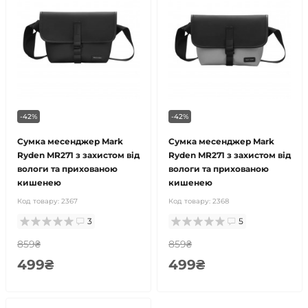
-42%
-42%
Сумка месенджер Mark
Сумка месенджер Mark
Ryden MR271 з захистом від
Ryden MR271 з захистом від
вологи та прихованою
вологи та прихованою
кишенею
кишенею
Код товару:
2367
Код товару:
2368
3
5
859₴
859₴
499₴
499₴