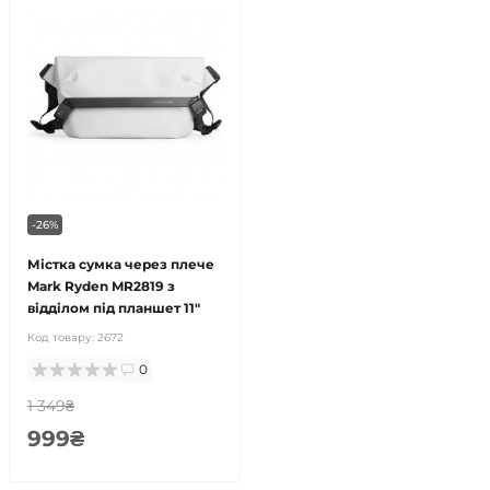
-26%
Містка сумка через плече
Mark Ryden MR2819 з
відділом під планшет 11"
Код товару:
2672
0
1 349₴
999₴