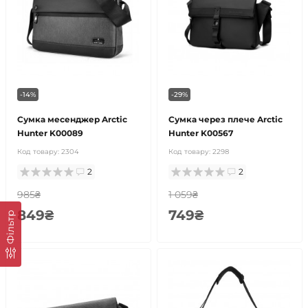
-14%
-29%
Сумка месенджер Arctic
Сумка через плече Arctic
Hunter K00089
Hunter K00567
Код товару:
2304
Код товару:
2298
2
2
985₴
1 059₴
849₴
749₴
Фільтр