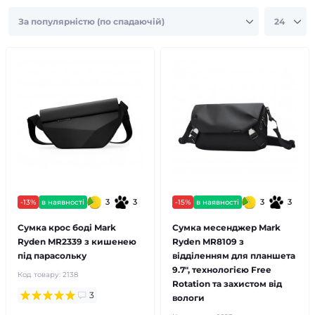
3
3
3
3
-13%
в наявності
-15%
в наявності
Сумка крос боді Mark
Сумка месенджер Mark
Ryden MR2339 з кишенею
Ryden MR8109 з
під парасольку
відділенням для планшета
9.7", технологією Free
Код товару:
2138
Rotation та захистом від
3
вологи