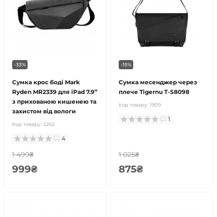
-33%
-15%
Сумка крос боді Mark
Сумка месенджер через
Ryden MR2339 для iPad 7.9”
плече Tigernu T-S8098
з прихованою кишенею та
Код товару:
1909
захистом від вологи
1
Код товару:
2262
4
1 499₴
1 025₴
999₴
875₴