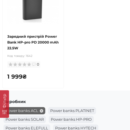
Зарядний пристрій Power
Bank HP-pro PD 20000 mAh
22.5W
Код товару:
1642
0
1 999₴
Фільтр
Виробник
Power banks ACL
Power banks PLATINET
Power banks SOLAR
Power banks HP-PRO
Power banks ELEFULL
Power banks HYTECH