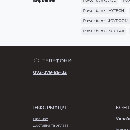
Виробник
Power banks ACL
Pow
Power banks HYTECH
Power banks JOYROOM
Power banks KUULAA
ТЕЛЕФОНИ:
073-279-89-23
ІНФОРМАЦІЯ
КОНТ
Україн
Про нас
Доставка та оплата