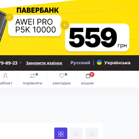
|
Русский
Українська
79-89-23
Замовити дзвінок
0
0
0
абінет
порівняти
закладки
кошик