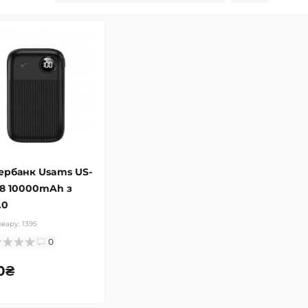
ербанк Usams US-
8 10000mAh з
.0
овару:
1395
0
0₴