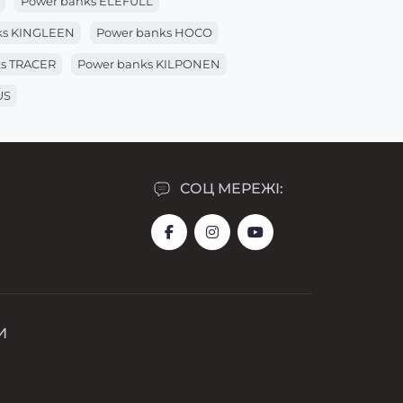
Power banks ELEFULL
ks KINGLEEN
Power banks HOCO
ks TRACER
Power banks KILPONEN
US
СОЦ МЕРЕЖІ:
И