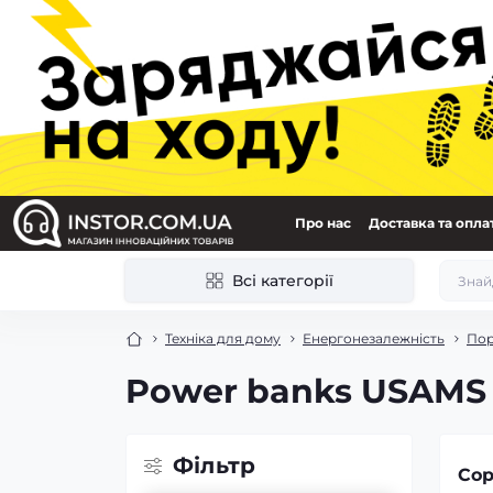
Про нас
Доставка та опла
Всі категорії
Техніка для дому
Енергонезалежність
Пор
Power banks USAMS
Фільтр
Сор