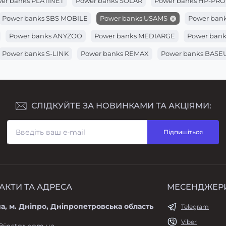
er banks PLATINET
Power banks SOLAR
Power banks HP-PRO
Power banks SBS MOBILE
Power banks USAMS
Power ban
Power banks ANYZOO
Power banks MEDIARGE
Power ban
Power banks S-LINK
Power banks REMAX
Power banks BASE
СЛІДКУЙТЕ ЗА НОВИНКАМИ ТА АКЦІЯМИ:
Підпишіться
АКТИ ТА АДРЕСА
МЕСЕНДЖЕР
а, м. Дніпро, Дніпропетровська область
Telegram
Viber