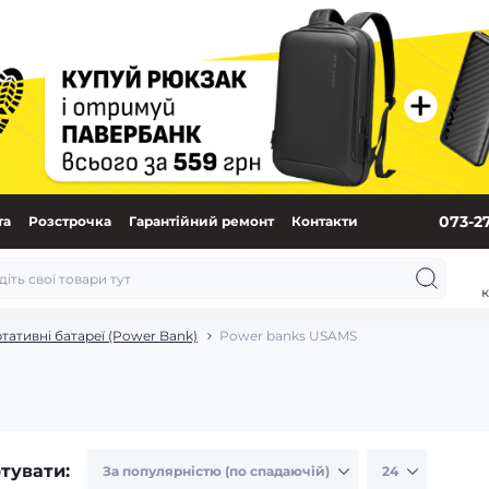
073-2
та
Розстрочка
Гарантійний ремонт
Контакти
к
тативні батареї (Power Bank)
Power banks USAMS
тувати: