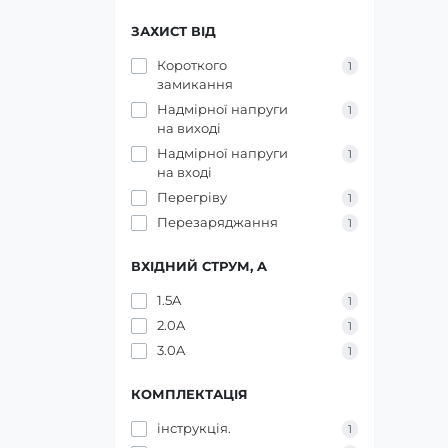
ЗАХИСТ ВІД
Короткого
1
замикання
Надмірної напруги
1
на виході
Надмірної напруги
1
на вході
Перегріву
1
Перезаряджання
1
ВХІДНИЙ СТРУМ, A
1.5A
1
2.0A
1
3.0A
1
КОМПЛЕКТАЦІЯ
інструкція.
1