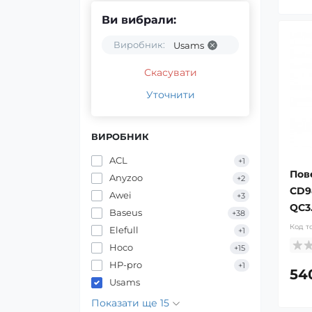
Ви вибрали:
Виробник:
Usams
Скасувати
Уточнити
ВИРОБНИК
ACL
+1
Пов
Anyzoo
+2
CD9
Awei
+3
QC3
Baseus
+38
Код т
Elefull
+1
Hoco
+15
HP-pro
+1
54
Usams
Показати ще 15