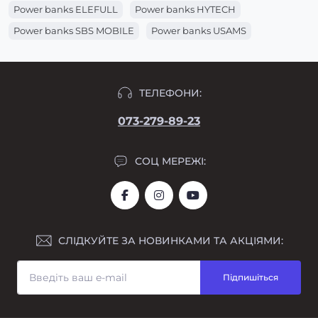
Power banks ELEFULL
Power banks HYTECH
Power banks SBS MOBILE
Power banks USAMS
Power banks KINGLEEN
Power banks HOCO
Power banks JOYROOM
Power banks ANYZOO
ТЕЛЕФОНИ:
Power banks MEDIARGE
Power banks TRACER
Power banks KILPONEN
Power banks KUULAA
073-279-89-23
Power banks S-LINK
Power banks REMAX
Power banks BASEUS
СОЦ МЕРЕЖІ:
СЛІДКУЙТЕ ЗА НОВИНКАМИ ТА АКЦІЯМИ:
Підпишіться