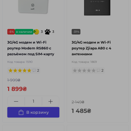
3
3
-5%
в наличии
-31%
3G/4G модем и Wi-Fi
3G/4G модем и Wi-Fi
роутер Modem RS860 с
роутер Zjiapa A80 с 4
разъёмом под SIM-карту
антеннами
Код товара:
1590
Код товара:
1869
2
2
1 999₴
1 899₴
2 149₴
1 485₴
В корзину