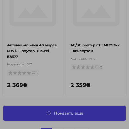
Автомобильный 4G модем
4G/3G роутер ZTE MF253v c
и Wi-Fi роутер Huawei
LAN-портом
E8377
Код товара:
1477
Код товара:
1527
0
1
2 369₴
2 359₴
Показать еще