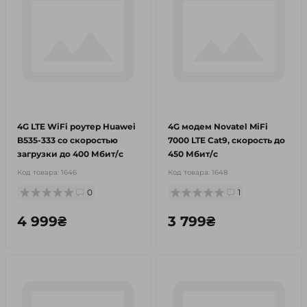
4G LTE WiFi роутер Huawei
4G модем Novatel MiFi
B535-333 со скоростью
7000 LTE Cat9, скорость до
загрузки до 400 Мбит/с
450 Мбит/с
Код товара:
1646
Код товара:
1648
0
1
4 999₴
3 799₴