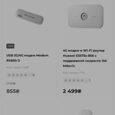
-14%
4G модем и Wi-Fi роутер
USB 3G/4G модем Modem
Huawei E5573s-856 с
RS850-3
поддержкой скорости 150
Мбит/с
Код товара:
1588
Код товара:
1734
6
1
999₴
855₴
2 499₴