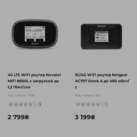
4G LTE WiFi роутер Novatel
3G/4G WiFi роутер Netgear
MiFi 8800L с загрузкой до
AC797 Stock A до 400 мбит/
1,2 Гбит/сек
с
Код товара:
1480
Код товара:
1651
3
1
2 799₴
3 199₴