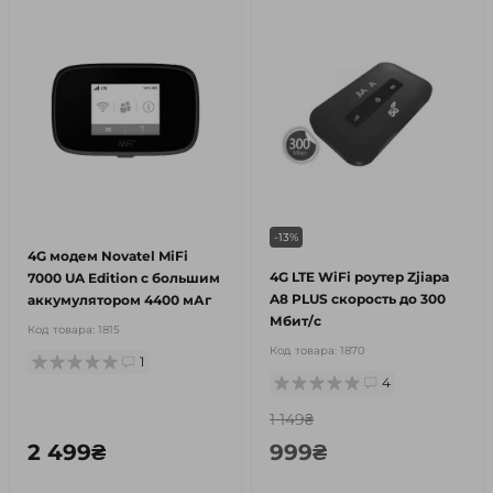
-13%
4G модем Novatel MiFi
4G LTE WiFi роутер Zjiapa
7000 UA Edition с большим
A8 PLUS скорость до 300
аккумулятором 4400 мАг
Мбит/с
Код товара:
1815
Код товара:
1870
1
4
1 149₴
2 499₴
999₴