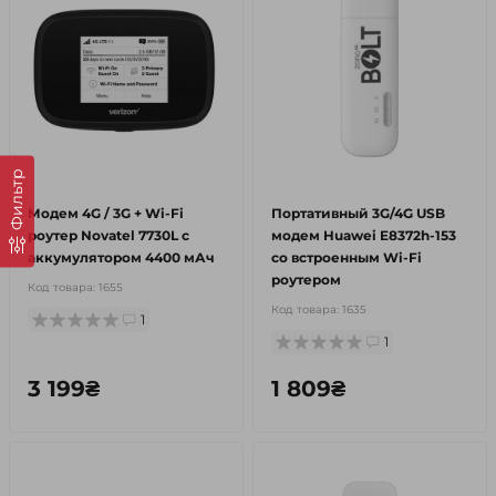
Фильтр
Модем 4G / 3G + Wi-Fi
Портативный 3G/4G USB
роутер Novatel 7730L с
модем Huawei E8372h-153
аккумулятором 4400 мАч
со встроенным Wi-Fi
роутером
Код товара:
1655
Код товара:
1635
1
1
3 199₴
1 809₴