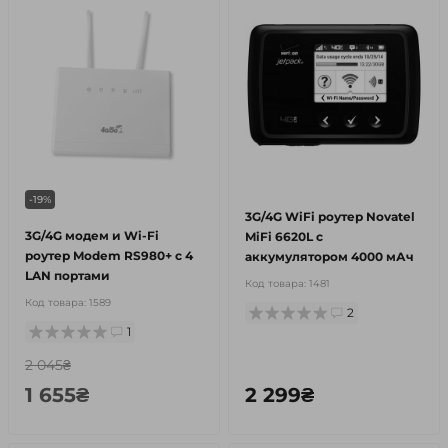
-19%
3G/4G WiFi роутер Novatel
3G/4G модем и Wi-Fi
MiFi 6620L с
роутер Modem RS980+ c 4
аккумулятором 4000 мАч
LAN портами
Код товара:
1481
Код товара:
1589
2
1
2 045₴
1 655₴
2 299₴