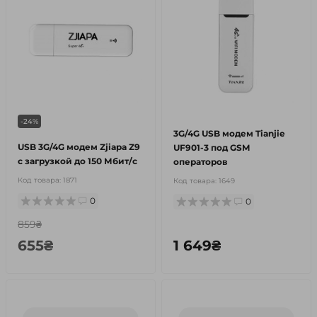
-24%
3G/4G USB модем Tianjie
USB 3G/4G модем Zjiapa Z9
UF901-3 под GSM
c загрузкой до 150 Мбит/с
операторов
Код товара:
1871
Код товара:
1649
0
0
859₴
655₴
1 649₴