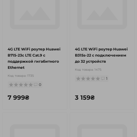
4G LTE WiFi роутер Huawei
4G LTE WiFi роутер Huawei
B715-23c LTE Cat.9 с
B315s-22 с подключением
поддержкой гигабитного
до 32 устройств
Ethernet
Код товара:
1475
Код товара:
1735
1
0
7 999₴
3 159₴