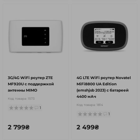
3G/4G WiFi роутер ZTE
4G LTE WiFi роутер Novatel
MF920U с поддержкой
MiFi8800 UA Edition
антенны MIMO
(emshjsb 2023) с батареей
4400 мАч
Код товара:
1573
Код товара:
1814
1
1
2 799₴
2 499₴