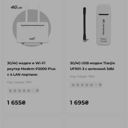
3G/4G модем и Wi-Fi
3G/4G USB модем Tianjie
роутер Modem P2000 Plus
UF901-3 с антенной 3dbi
c 4 LAN портами
Код товара:
1650
Код товара:
1874
0
0
1 655₴
1 695₴