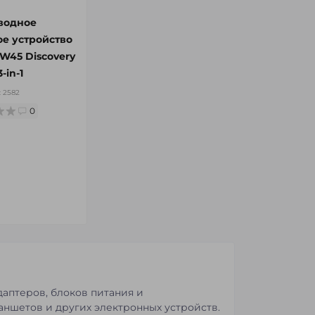
водное
е устройство
W45 Discovery
-in-1
:
2582
0
аптеров, блоков питания и
аншетов и других электронных устройств.