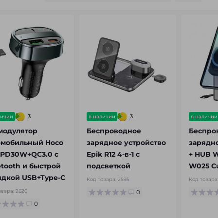
3
3
личии
в наличии
в наличии
модулятор
Беспроводное
Беспро
омобильный Hoco
зарядное устройство
зарядно
 PD30W+QC3.0 с
Epik R12 4-в-1 с
+ HUB 
etooth и быстрой
подсветкой
W025 Cu
ядкой USB+Type-C
Код товара:
2595
Код товара
овара:
2620
0
0