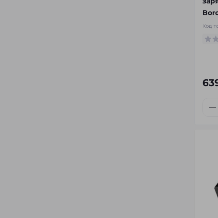
зар
Boro
Код т
63