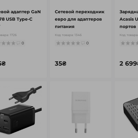
евой адаптер GaN
Cетевой переходник
Зарядн
78 USB Type-C
евро для адаптеров
Acasis 
W
питания
портов
овара:
1726
Код товара:
1346
Код товара
0
0
5₴
35₴
2 699