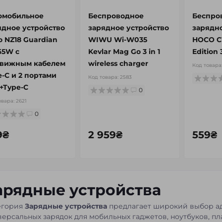
омобильное
Беспроводное
Беспро
ядное устройство
зарядное устройство
зарядно
o NZ18 Guardian
WIWU Wi-W035
HOCO C
65W с
Kevlar Mag Go 3 in 1
Edition 3
вижным кабелем
wireless charger
Код товара
e-C и 2 портами
Код товара:
2583
+Type-C
0
овара:
2621
0
9₴
2 959₴
559₴
арядные устройства
егория
Зарядные устройства
предлагает широкий выбор ад
версальных зарядок для мобильных гаджетов, ноутбуков, пл