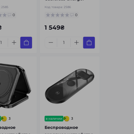
:
2585
Код товара:
2586
0
0
₴
1 549₴
3
3
в наличии
водное
Беспроводное