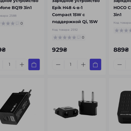
ядное устройство
зарядное устройство
зарядно
fone BQ19 3in1
Epik H48 4-в-1
HOCO C
Compact 15W с
3in1
овара:
2588
поддержкой Qi, 15W
Код товара
0
Код товара:
2592
0
9₴
929₴
889₴