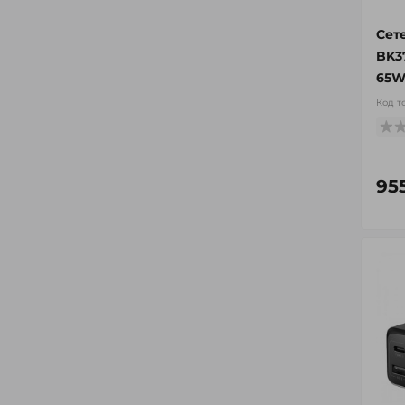
Сет
BK3
65
Код т
95