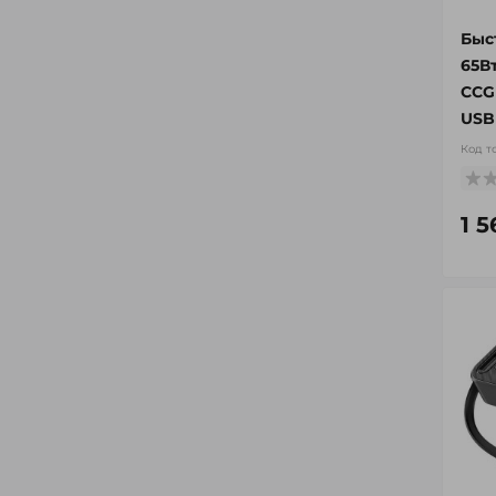
Быс
65В
CCG
USB
Код т
1 