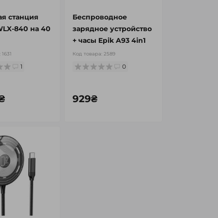
ая станция
Беспроводное
WLX-840 на 40
зарядное устройство
+ часы Epik A93 4in1
:
1631
Код товара:
2589
1
0
₴
929₴