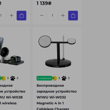
₴
1 139₴
3
3
3
3
в наличии
водное
Беспроводное
е устройство
зарядное устройство
WU Wi-W028
WIWU Wi-W032
1 wireless
Magnetic 4 in 1
Cableless Charger