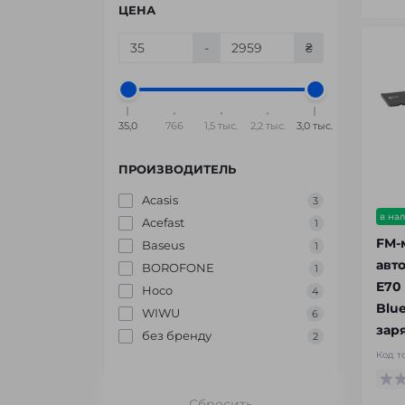
ЦЕНА
-
₴
35,0
766
1,5 тыс.
2,2 тыс.
3,0 тыс.
ПРОИЗВОДИТЕЛЬ
Acasis
3
в на
Acefast
1
FM-
Baseus
1
авт
BOROFONE
1
E70
Hoco
4
Blu
WIWU
6
зар
без бренду
2
Код т
Сбросить