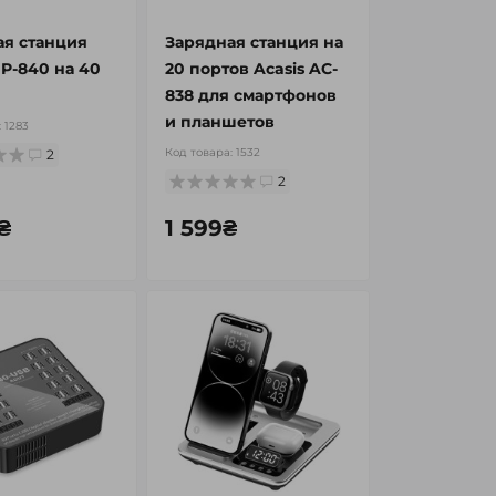
ая станция
Зарядная станция на
UP-840 на 40
20 портов Acasis AC-
838 для смартфонов
и планшетов
:
1283
Код товара:
1532
2
2
₴
1 599₴