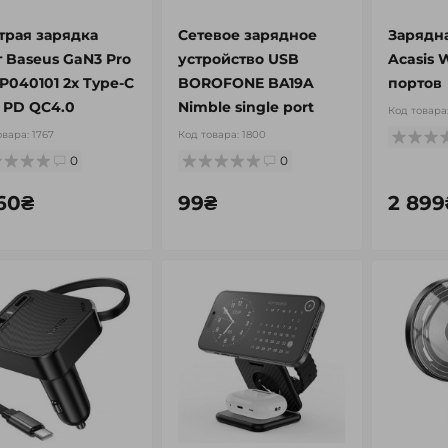
трая зарядка
Сетевое зарядное
Зарядн
т Baseus GaN3 Pro
устройство USB
Acasis 
P040101 2x Type-C
BOROFONE BA19A
портов
 PD QC4.0
Nimble single port
Код товара
овара:
1767
Код товара:
1800
0
0
560₴
99₴
2 899