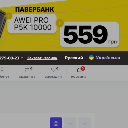
|
Русский
Українська
279-89-23
Заказать звонок
0
0
0
бинет
сравнить
закладки
корзина