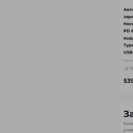
Авт
зар
Hoc
PD 
выд
Typ
USB
Код т
53
З
Кат
уни