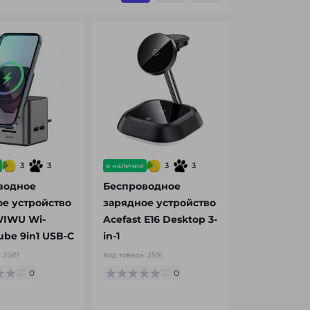
3
3
3
3
в наличии
водное
Беспроводное
е устройство
зарядное устройство
WIWU Wi-
Acefast E16 Desktop 3-
be 9in1 USB-C
in-1
:
2587
Код товара:
2591
0
0