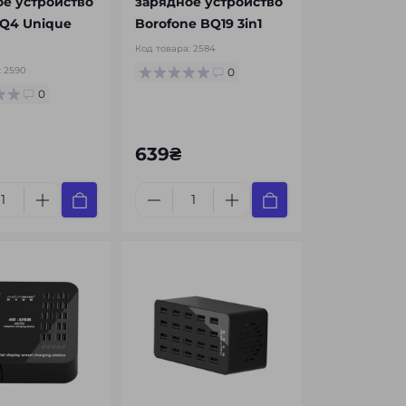
е устройство
зарядное устройство
Q4 Unique
Borofone BQ19 3in1
Код товара:
2584
:
2590
0
0
639₴