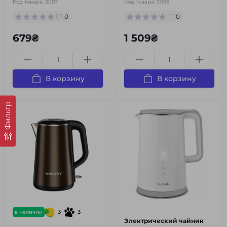
Код товара:
3087
Код товара:
3088
0
0
679₴
1 509₴
В корзину
В корзину
Фильтр
3
3
в наличии
Электрический чайник