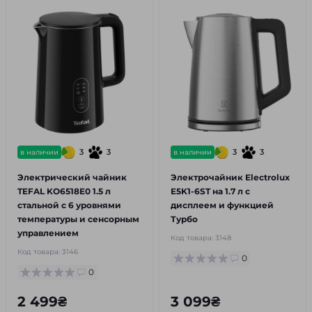
3
3
3
3
в наличии
в наличии
Электрический чайник
Электрочайник Electrolux
TEFAL KO6518E0 1.5 л
E5K1-6ST на 1.7 л с
стальной с 6 уровнями
дисплеем и функцией
температуры и сенсорным
Турбо
управлением
Код товара:
3148
Код товара:
3146
0
0
2 499₴
3 099₴