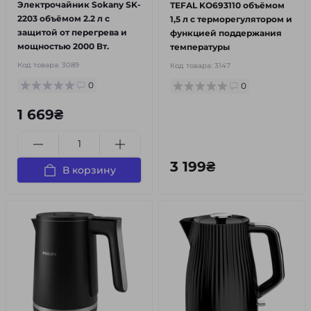
Электрочайник Sokany SK-
TEFAL KO693110 объёмом
2203 объёмом 2.2 л с
1,5 л с терморегулятором и
защитой от перегрева и
функцией поддержания
мощностью 2000 Вт.
температуры
Код товара:
3089
Код товара:
3147
0
0
1 669₴
3 199₴
В корзину