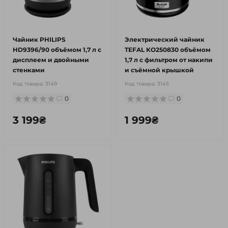
Чайник PHILIPS
Электрический чайник
HD9396/90 объёмом 1,7 л с
TEFAL KO250830 объёмом
дисплеем и двойными
1,7 л с фильтром от накипи
стенками
и съёмной крышкой
Код товара:
3149
Код товара:
3145
0
0
3 199₴
1 999₴