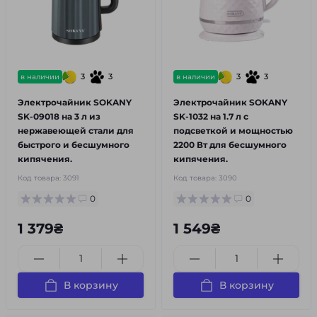
3
3
3
3
в наличии
в наличии
Электрочайник SOKANY
Электрочайник SOKANY
SK-09018 на 3 л из
SK-1032 на 1.7 л с
нержавеющей стали для
подсветкой и мощностью
быстрого и бесшумного
2200 Вт для бесшумного
кипячения.
кипячения.
Код товара:
3091
Код товара:
3090
0
0
1 379₴
1 549₴
В корзину
В корзину