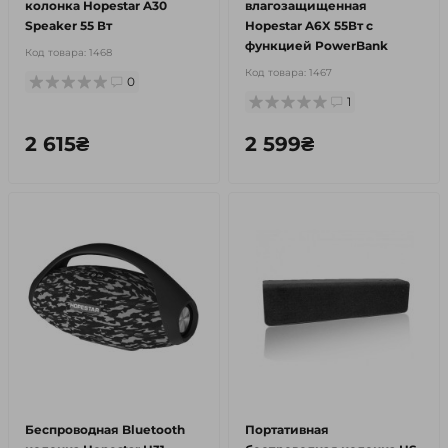
колонка Hopestar A30
влагозащищенная
Speaker 55 Вт
Hopestar A6X 55Вт с
функцией PowerBank
Код товара:
1468
Код товара:
1467
0
1
2 615₴
2 599₴
Беспроводная Bluetooth
Портативная