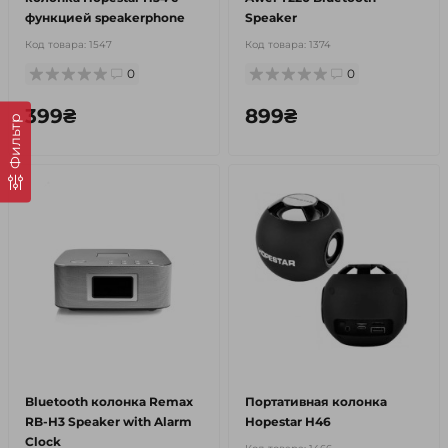
функцией speakerphone
Speaker
Код товара:
1547
Код товара:
1374
0
0
399₴
899₴
Фильтр
Bluetooth колонка Remax
Портативная колонка
RB-H3 Speaker with Alarm
Hopestar H46
Clock