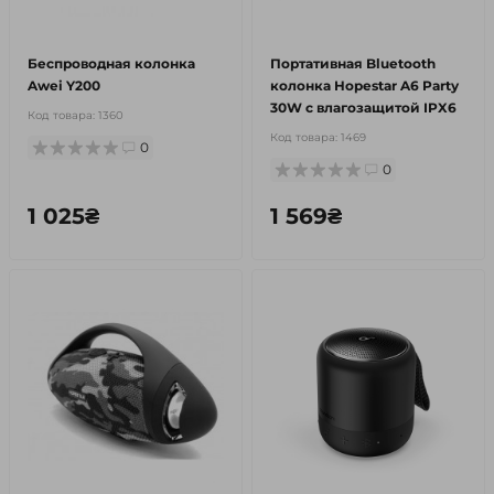
Беспроводная колонка
Портативная Bluetooth
Awei Y200
колонка Hopestar A6 Party
30W с влагозащитой IPX6
Код товара:
1360
Код товара:
1469
0
0
1 025₴
1 569₴