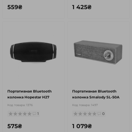
559₴
1 425₴
Портативная Bluetooth
Портативная Bluetooth
колонка Hopestar H27
колонка Smalody SL-50А
Код товара:
1376
Код товара:
1497
1
0
575₴
1 079₴