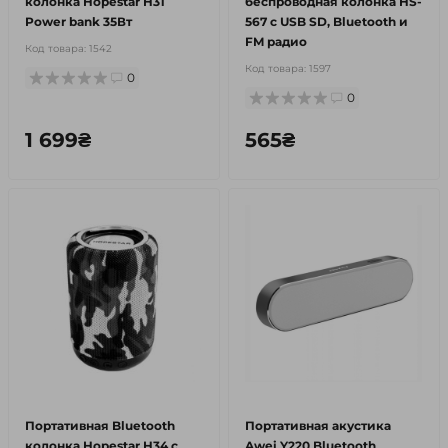
колонка Hopestar H31
беспроводная колонка HS-
Power bank 35Вт
567 с USB SD, Bluetooth и
FM радио
Код товара:
1542
Код товара:
1597
0
0
1 699₴
565₴
Портативная Bluetooth
Портативная акустика
колонка Hopestar H34 c
Awei Y220 Bluetooth