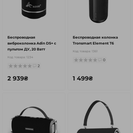
Беспроводная
Беспроводная колонка
виброколонка Adin D5+ с
Tronsmart Element T6
пультом ДУ, 20 Ватт
Код товара:
1361
Код товара:
1234
0
2
2 939₴
1 499₴