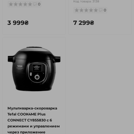
Код товара:
3138
0
0
3 999₴
7 299₴
Мультиварка-скороварка
Tefal COOK4ME Plus
CONNECT CY855830 с 6
режимами и управлением
через приложение