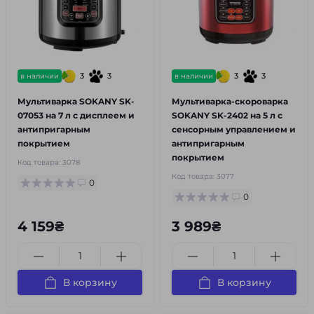
3
3
3
3
в наличии
в наличии
Мультиварка SOKANY SK-
Мультиварка-скороварка
07053 на 7 л с дисплеем и
SOKANY SK-2402 на 5 л с
антипригарным
сенсорным управлением и
покрытием
антипригарным
покрытием
Код товара:
3078
Код товара:
3077
0
0
4 159₴
3 989₴
В корзину
В корзину