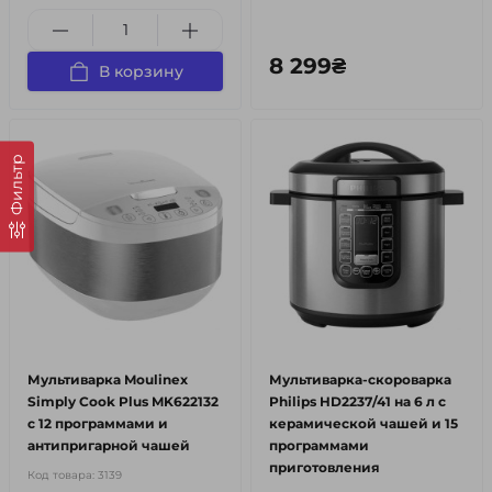
8 299₴
В корзину
Фильтр
Мультиварка Moulinex
Мультиварка-скороварка
Simply Cook Plus MK622132
Philips HD2237/41 на 6 л с
с 12 программами и
керамической чашей и 15
антипригарной чашей
программами
приготовления
Код товара:
3139