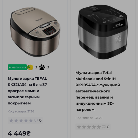
3
3
в наличии
Мультиварка Tefal
Мультиварка TEFAL
Multicook and Stir IH
RK321A34 на 5 л с 37
RK905A34 с функцией
программами и
автоматического
антипригарным
перемешивания и
покрытием
индукционным 3D-
нагревом
Код товара:
3136
Код товара:
3140
0
0
4 449₴