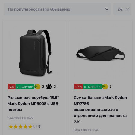
3
3
3
-2%
в наличии
-17%
в наличии
Рюкзак для ноутбука 15,6"
Сумка-бананка Mark Ryden
Mark Ryden MR9008 с USB-
MR7786
портом
водонепроницаемая с
отделением для планшета
Код товара:
1698
7.9"
9
Код товара:
1697