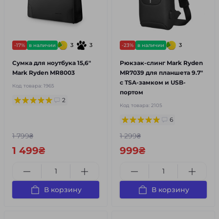
3
3
3
-17%
в наличии
-23%
в наличии
Сумка для ноутбука 15,6"
Рюкзак-слинг Mark Ryden
Mark Ryden MR8003
MR7039 для планшета 9.7"
с TSA-замком и USB-
Код товара:
1965
портом
2
Код товара:
2105
6
1 799₴
1 299₴
1 499₴
999₴
В корзину
В корзину