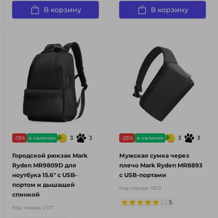
В корзину
В корзину
3
3
3
3
-13%
в наличии
-25%
в наличии
Городской рюкзак Mark
Мужская сумка через
Ryden MR9809D для
плечо Mark Ryden MR8893
ноутбука 15.6" с USB-
с USB-портами
портом и дышащей
Код товара:
1853
спинкой
5
Код товара:
2117