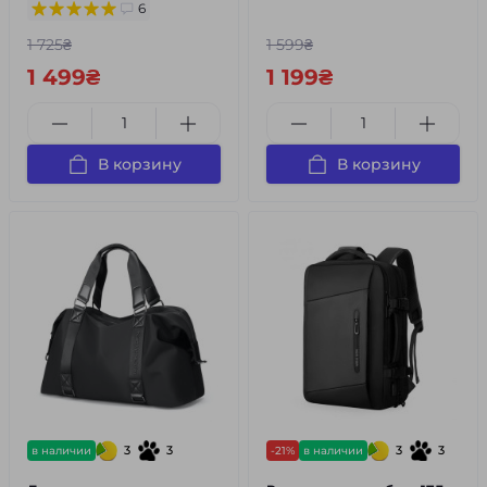
6
1 725₴
1 599₴
1 499₴
1 199₴
В корзину
В корзину
3
3
3
3
в наличии
-21%
в наличии