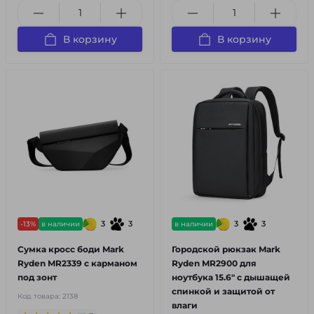
В корзину
В корзину
3
3
3
3
-13%
в наличии
в наличии
Сумка кросс боди Mark
Городской рюкзак Mark
Ryden MR2339 с карманом
Ryden MR2900 для
под зонт
ноутбука 15.6" с дышащей
спинкой и защитой от
Код товара:
2138
влаги