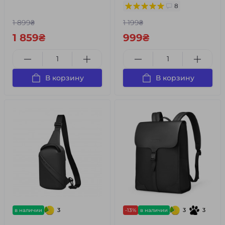
8
1 899₴
1 199₴
1 859₴
999₴
В корзину
В корзину
3
3
3
в наличии
-13%
в наличии