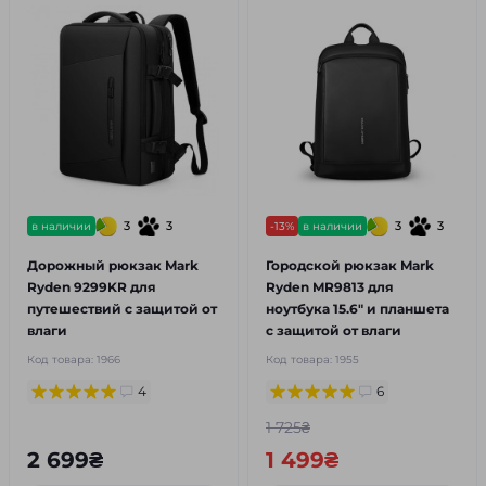
3
3
3
3
в наличии
-13%
в наличии
Дорожный рюкзак Mark
Городской рюкзак Mark
Ryden 9299KR для
Ryden MR9813 для
путешествий с защитой от
ноутбука 15.6" и планшета
влаги
с защитой от влаги
Код товара:
1966
Код товара:
1955
4
6
1 725₴
2 699₴
1 499₴