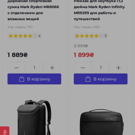
Дорожная спортивная
Рюкзак для ноутбука 17,3
сумка Mark Ryden MR8066
дюйма Mark Ryden Infinity
с отделением для
MR9299 для работы и
влажных вещей
путешествий
Код товара:
1751
Код товара:
1692
4
3
2 399₴
1 889₴
1 899₴
В корзину
В корзину