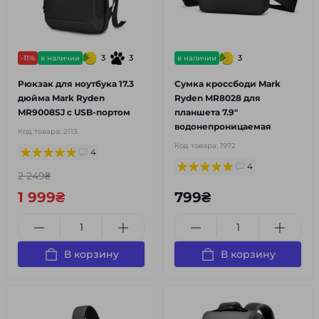
3
3
3
-11%
в наличии
в наличии
Рюкзак для ноутбука 17.3
Сумка кроссбоди Mark
дюйма Mark Ryden
Ryden MR8028 для
MR9008SJ с USB-портом
планшета 7.9"
водонепроницаемая
Код товара:
2113
Код товара:
1972
4
4
2 249₴
1 999₴
799₴
В корзину
В корзину