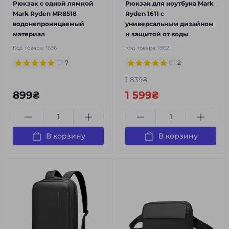
Рюкзак с одной лямкой
Рюкзак для ноутбука Mark
Mark Ryden MR8518
Ryden 1611 с
водонепроницаемый
универсальным дизайном
материал
и защитой от воды
Код товара:
1696
Код товара:
1962
7
2
1 839₴
899₴
1 599₴
В корзину
В корзину