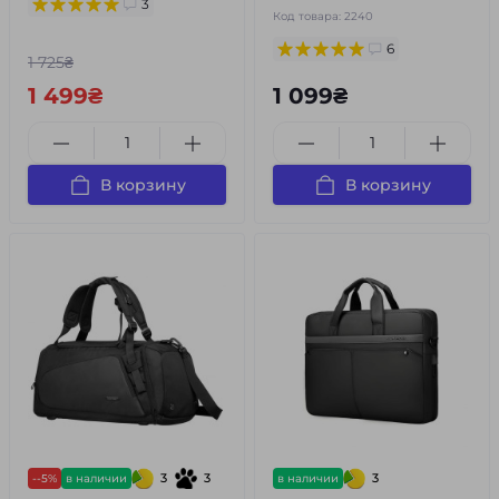
3
Код товара:
2240
6
1 725₴
1 499₴
1 099₴
В корзину
В корзину
3
3
3
--5%
в наличии
в наличии