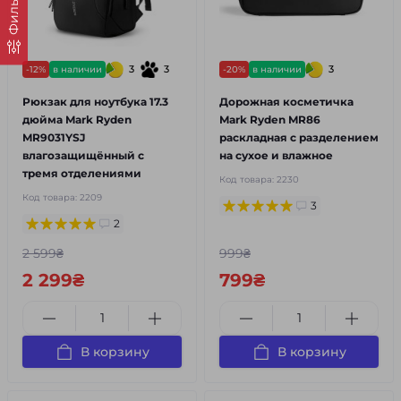
Фильтр
3
3
3
-12%
в наличии
-20%
в наличии
Рюкзак для ноутбука 17.3
Дорожная косметичка
дюйма Mark Ryden
Mark Ryden MR86
MR9031YSJ
раскладная с разделением
влагозащищённый с
на сухое и влажное
тремя отделениями
Код товара:
2230
Код товара:
2209
3
2
2 599₴
999₴
2 299₴
799₴
В корзину
В корзину