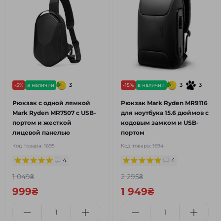
3
3
3
-5%
в наличии
-15%
в наличии
Рюкзак с одной лямкой
Рюкзак Mark Ryden MR9116
Mark Ryden MR7507 с USB-
для ноутбука 15.6 дюймов с
портом и жесткой
кодовым замком и USB-
лицевой панелью
портом
Код товара:
1695
Код товара:
1694
4
4
1 049₴
2 295₴
999₴
1 949₴