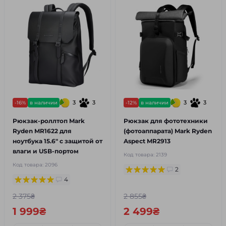
3
3
3
3
-16%
в наличии
-12%
в наличии
Рюкзак-роллтоп Mark
Рюкзак для фототехники
Ryden MR1622 для
(фотоаппарата) Mark Ryden
ноутбука 15.6" с защитой от
Aspect MR2913
влаги и USB-портом
Код товара:
2139
Код товара:
2096
2
4
2 375₴
2 855₴
1 999₴
2 499₴