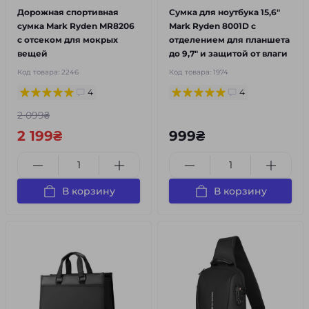
Дорожная спортивная
Сумка для ноутбука 15,6"
сумка Mark Ryden MR8206
Mark Ryden 8001D с
с отсеком для мокрых
отделением для планшета
вещей
до 9,7" и защитой от влаги
Код товара:
2246
Код товара:
1974
4
4
2 099₴
2 199₴
999₴
В корзину
В корзину