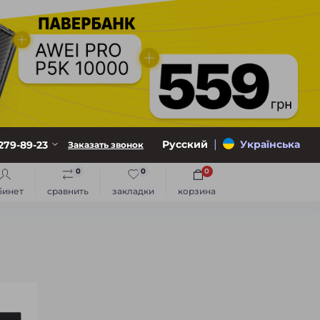
|
Русский
Українська
279-89-23
Заказать звонок
0
0
0
бинет
сравнить
закладки
корзина