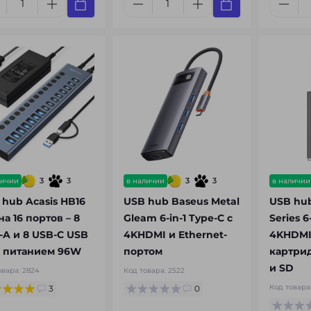
3
3
3
3
личии
в наличии
в наличии
 hub Acasis HB16
USB hub Baseus Metal
USB hub
на 16 портов – 8
Gleam 6-in-1 Type-C с
Series 6
-A и 8 USB-C USB
4KHDMI и Ethernet-
4KHDMI
 с питанием 96W
портом
картри
и ​​SD
овара:
2824
Код товара:
2522
Код товара
3
0