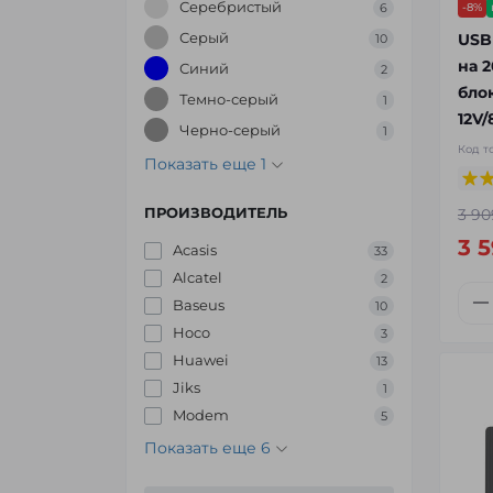
Серебристый
-8%
6
Серый
USB
10
на 
Синий
2
бло
Темно-серый
1
12V/
Черно-серый
1
Код т
Показать еще 1
ПРОИЗВОДИТЕЛЬ
3 90
3 
Acasis
33
Alcatel
2
Baseus
10
Hoco
3
Huawei
13
Jiks
1
Modem
5
Показать еще 6