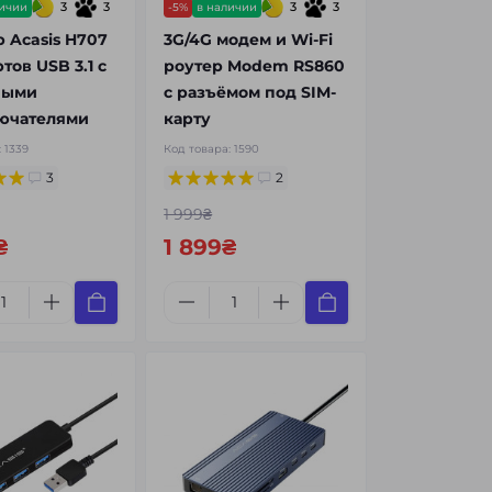
3
3
3
3
личии
-5%
в наличии
 Acasis H707
3G/4G модем и Wi-Fi
тов USB 3.1 с
роутер Modem RS860
ными
с разъёмом под SIM-
ючателями
карту
:
1339
Код товара:
1590
3
2
1 999₴
₴
1 899₴