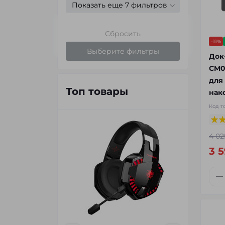
Показать еще 7 фильтров
Сбросить
-11%
Выберите фильтры
Док
CM0
для
Топ товары
нак
Код т
4 02
3 