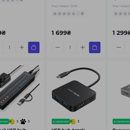
Код товара:
2526
Код товара
0
9₴
1 699₴
1 299
3
3
3
личии
в наличии
в наличии
ый USB hub
USB hub Acasis
Внешни