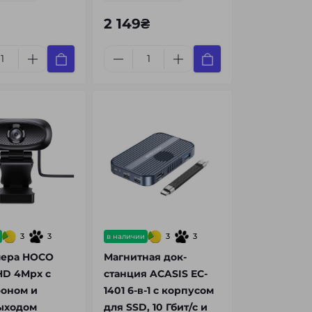
2 149₴
3
3
3
3
в наличии
мера HOCO
Магнитная док-
 HD 4Mpx с
станция ACASIS EC-
оном и
1401 6-в-1 с корпусом
ыходом
для SSD, 10 Гбит/с и