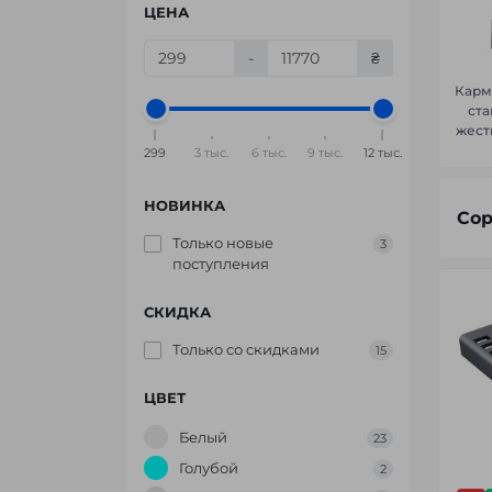
ЦЕНА
-
₴
Карм
ста
жест
299
3 тыс.
6 тыс.
9 тыс.
12 тыс.
НОВИНКА
Сор
Только новые
3
поступления
СКИДКА
Только со cкидками
15
ЦВЕТ
Белый
23
Голубой
2