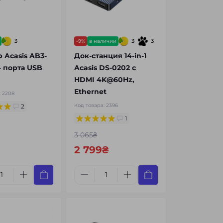
3
3
3
-9%
в наличии
 Acasis AB3-
Док-станция 14-in-1
4 порта USB
Acasis DS-0202 с
HDMI 4K@60Hz,
Ethernet
:
2208
Код товара:
2396
2
1
3 065₴
2 799₴