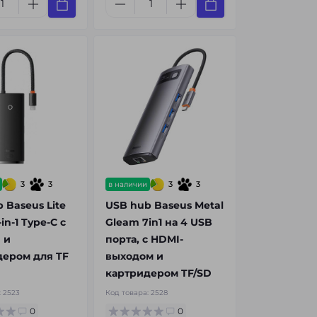
3
3
3
3
в наличии
 Baseus Lite
USB hub Baseus Metal
-in-1 Type-C с
Gleam 7in1 на 4 USB
 и
порта, с HDMI-
дером для TF
выходом и
картридером TF/SD
:
2523
Код товара:
2528
0
0