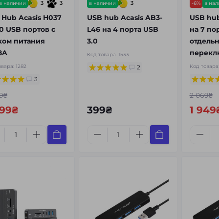
3
3
3
в наличии
в наличии
-6%
в на
 Hub Acasis H037
USB hub Acasis AB3-
USB hub
20 USB портов с
L46 на 4 порта USB
на 7 пор
ком питания
3.0
отдель
8A
перекл
Код товара:
1533
овара:
1282
Код товара
2
3
9₴
2 069₴
599₴
399₴
1 949