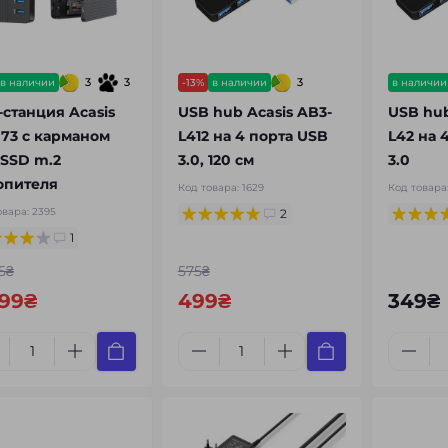
3
3
3
в наличии
-13%
в наличии
в наличии
-станция Acasis
USB hub Acasis AB3-
USB hub
73 с карманом
L412 на 4 порта USB
L42 на 
 SSD m.2
3.0, 120 см
3.0
опителя
Код товара:
1629
Код товара
овара:
2395
2
1
5₴
575₴
599₴
499₴
349₴