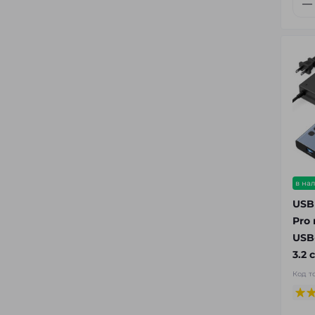
в на
USB
Pro 
USB
3.2
Код т