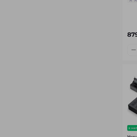
87
в на
Умн