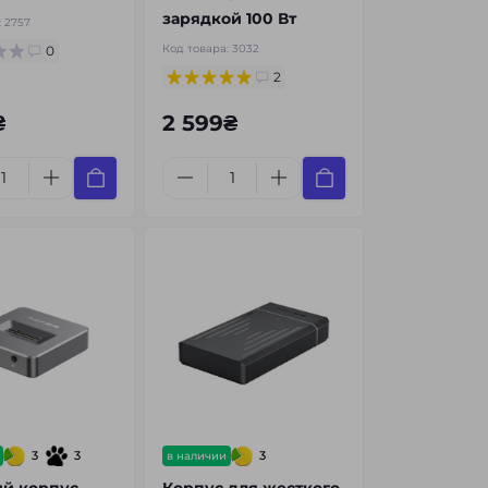
зарядкой 100 Вт
:
2757
Код товара:
3032
0
2
₴
2 599₴
3
3
3
в наличии
й корпус
Корпус для жесткого