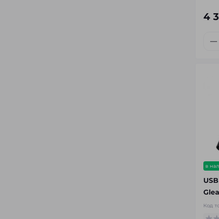
4 
в на
USB
Glea
Код т