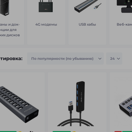
аны и док-
4G модемы
USB хабы
Веб-ка
нции для
ких дисков
тировка: