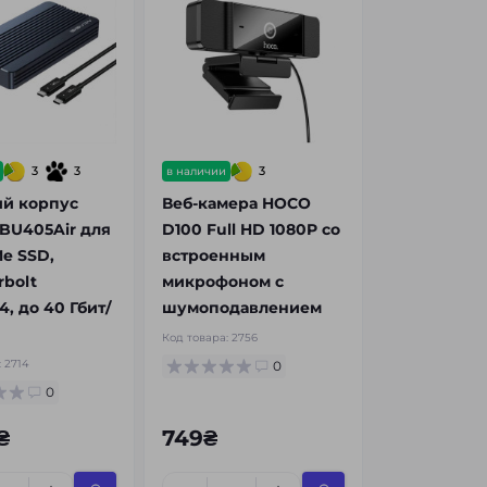
3
-17%
Сумка-бананка Mark Ryden
MR7786 водонепроницаемая
с отделением для планшета
7.9"
Код товара:
1697
3
3
3
в наличии
8
й корпус
Веб-камера HOCO
1 199₴
TBU405Air для
D100 Full HD 1080P со
999₴
e SSD,
встроенным
bolt
микрофоном с
4, до 40 Гбит/
шумоподавлением
Код товара:
2756
:
2714
0
0
₴
749₴