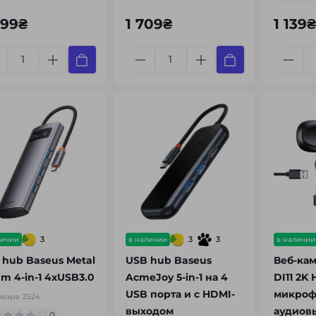
399₴
1 709₴
1 139₴
3
3
3
личии
в наличии
в наличии
 hub Baseus Metal
USB hub Baseus
Веб-ка
m 4-in-1 4xUSB3.0
AcmeJoy 5-in-1 на 4
DI11 2K
USB порта и с HDMI-
микроф
овара:
2524
выходом
аудиов
0